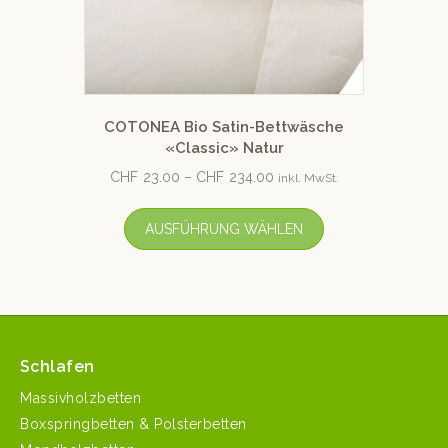
COTONEA Bio Satin-Bettwäsche
«Classic» Natur
CHF
23.00
–
CHF
234.00
inkl. MwSt.
AUSFÜHRUNG WÄHLEN
Schlafen
Massivholzbetten
Boxspringbetten & Polsterbetten