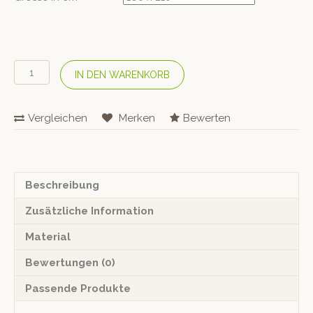
Journey
IN DEN WARENKORB
Living
Bio-
Baumwolle-
Vergleichen
Merken
Bewerten
Bettwäsche
«Braga»
Sand
Menge
Beschreibung
Zusätzliche Information
Material
Bewertungen (0)
Passende Produkte