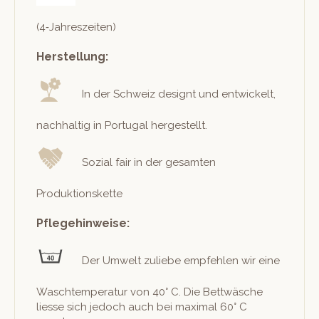
(4‑Jahreszeiten)
Herstellung:
In der Schweiz designt und entwick­elt,
nach­haltig in Por­tu­gal hergestellt.
Sozial fair in der gesamten
Produktionskette
Pflegehinweise:
Der Umwelt zuliebe empfehlen wir eine
Waschtem­per­atur von 40° C. Die Bet­twäsche
liesse sich jedoch auch bei max­i­mal 60° C