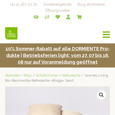
+41 41 467 20 70
Sonderangebote
Blog abonnieren
Öffnungszeiten
a
v
i
10% Som­mer-Rabatt auf alle DORMIENTE Pro­
g
duk­te
|
Betrieb­s­fe­rien light; vom 27. 07 bis 16.
a
t
08 nur auf Voran­mel­dung geöffnet
i
o
Startseite
/
Shop
/
Schlafzimmer
/
Bettwäsche
/ Journey Living
n
Bio-Baumwolle-Bettwäsche «Braga» Sand