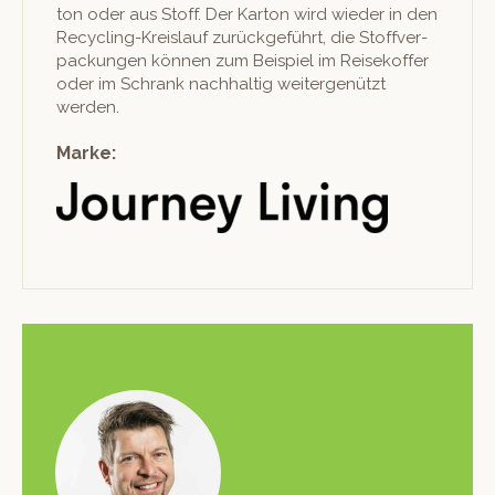
ton oder aus Stoff. Der Kar­ton wird wieder in den
Recy­cling-Kreis­lauf zurück­ge­führt, die Stof­fver­
pack­un­gen kön­nen zum Beispiel im Reisekof­fer
oder im Schrank nach­haltig weit­er­genützt
werden.
Marke: