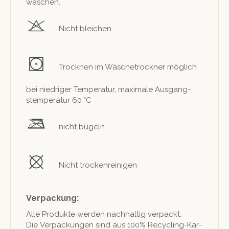
waschen.
Nicht bleichen
Trock­nen im Wäschetrock­n­er möglich
bei niedriger Tem­per­atur, max­i­male Aus­gang­
stem­per­atur 60 °C
nicht bügeln
Nicht trockenreinigen
Verpackung:
Alle Pro­duk­te wer­den nach­haltig ver­packt.
Die Ver­pack­un­gen sind aus 100% Recy­cling-Kar­