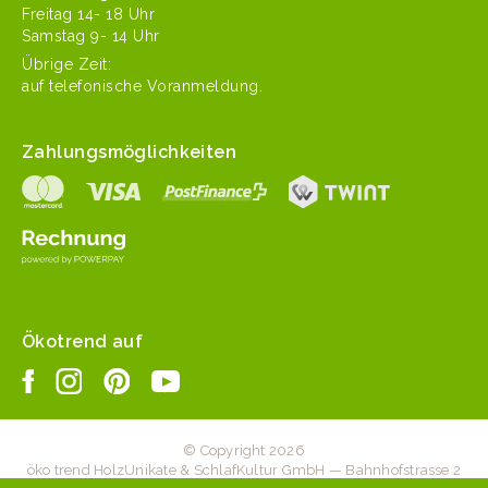
Fre­itag 14- 18 Uhr
Sam­stag 9- 14 Uhr
Übrige Zeit:
auf tele­fonis­che Voranmeldung.
Zahlungsmöglichkeiten
Ökotrend auf
© Copyright 2026
öko trend HolzUnikate & SchlafKultur GmbH — Bahnhofstrasse 2