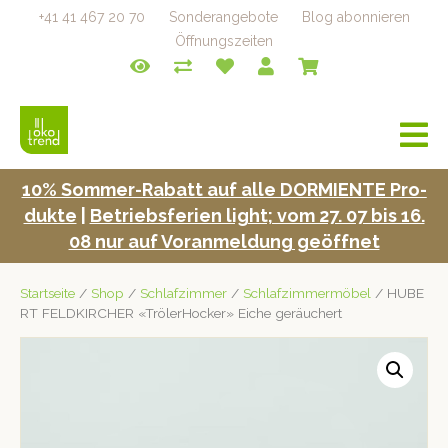
+41 41 467 20 70
Sonderangebote
Blog abonnieren
Öffnungszeiten
a
v
i
10% Som­mer-Rabatt auf alle DORMIENTE Pro­
g
duk­te
|
Betrieb­s­fe­rien light; vom 27. 07 bis 16.
a
t
08 nur auf Voran­mel­dung geöffnet
i
o
Startseite
/
Shop
/
Schlafzimmer
/
Schlafzimmermöbel
/ HUBE
n
RT FELDKIRCHER «TrölerHocker» Eiche geräuchert