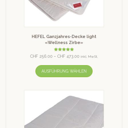
HEFEL Ganzjahres-Decke light
«Wellness Zirbe»
Bewertet mit
CHF
256.00
–
CHF
473.00
inkl. MwSt.
5.00
von 5
AUSFÜHRUNG WÄHLEN