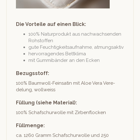
Die Vorteile auf einen Blick:
100% Natur­pro­dukt aus nachwach­senden
Rohstoffen
gute Feuchtigkeit­sauf­nahme, atmungsaktiv
her­vor­ra­gen­des Bettklima
mit Gum­mibän­der an den Ecken
Bezugsstoff:
100% Baum­woll-Fein­satin mit Aloe Vera Vere­
delung, wollweiss
Füllung (siehe Material):
100% Schaf­schur­wolle mit Zirbenflocken
Füllmenge:
ca. 1260 Gramm Schaf­schur­wolle und 250