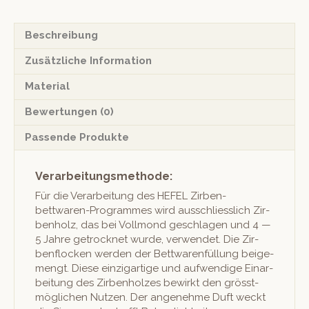
Beschreibung
Zusätzliche Information
Material
Bewertungen (0)
Passende Produkte
Verarbeitungsmethode:
Für die Ver­ar­beitung des HEFEL Zir­ben­
bettwaren-Pro­grammes wird auss­chliesslich Zir­
ben­holz, das bei Voll­mond geschla­gen und 4 —
5 Jahre getrock­net wurde, ver­wen­det. Die Zir­
ben­flock­en wer­den der Bettwaren­fül­lung beige­
mengt. Diese einzi­gar­tige und aufwendi­ge Einar­
beitung des Zir­ben­holzes bewirkt den grösst­
möglichen Nutzen. Der angenehme Duft weckt