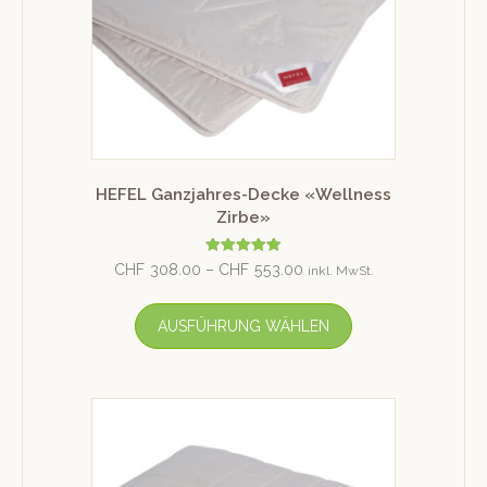
HEFEL Ganzjahres-Decke «Wellness
Zirbe»
Bewertet mit
CHF
308.00
–
CHF
553.00
inkl. MwSt.
5.00
von 5
AUSFÜHRUNG WÄHLEN