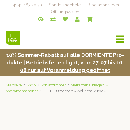
+41 41 467 20 70
Sonderangebote
Blog abonnieren
Öffnungszeiten
a
v
i
10% Som­mer-Rabatt auf alle DORMIENTE Pro­
g
duk­te
|
Betrieb­s­fe­rien light; vom 27. 07 bis 16.
a
t
08 nur auf Voran­mel­dung geöffnet
i
o
Startseite
/
Shop
/
Schlafzimmer
/
Matratzenauflagen &
n
Matratzenschoner
/ HEFEL Unterbett «Wellness Zirbe»