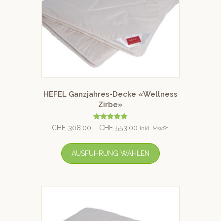
HEFEL Ganzjahres-Decke «Wellness
Zirbe»
Bewertet mit
CHF
308.00
–
CHF
553.00
inkl. MwSt.
5.00
von 5
AUSFÜHRUNG WÄHLEN