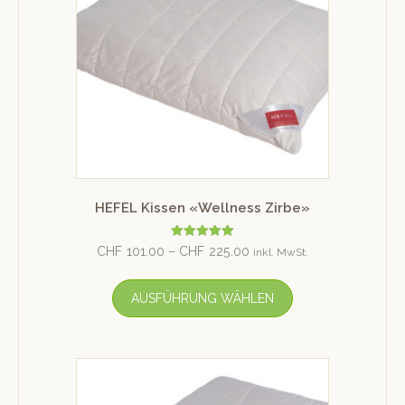
HEFEL Kissen «Wellness Zirbe»
Bewertet mit
CHF
101.00
–
CHF
225.00
inkl. MwSt.
5.00
von 5
AUSFÜHRUNG WÄHLEN