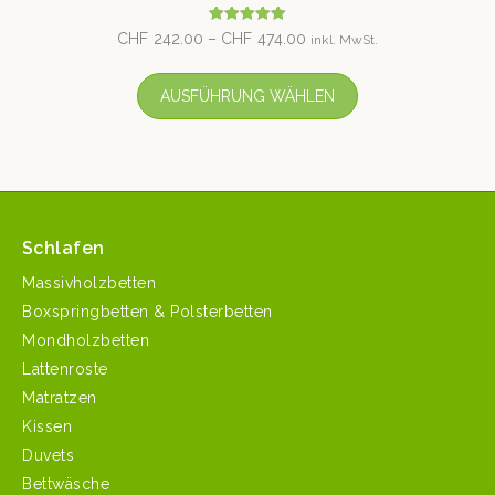
Bewertet mit
CHF
242.00
–
CHF
474.00
inkl. MwSt.
5.00
von 5
AUSFÜHRUNG WÄHLEN
Schlafen
Massivholzbetten
Boxspringbetten & Polsterbetten
Mondholzbetten
Lattenroste
Matratzen
Kissen
Duvets
Bettwäsche