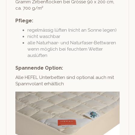
Gramm Zir­ben­flock­en bei Grösse 90 x 200 cm,
ca. 700 g/m²
Pflege:
regelmäs­sig lüften (nicht an Sonne legen)
nicht waschbar
alle Naturhaar- und Natur­fas­er-Bettwaren
wenn möglich bei feuchtem Wet­ter
auslüften
Spannende Option:
Alle HEFEL Unter­bet­ten sind option­al auch mit
Span­nvolant erhältlich