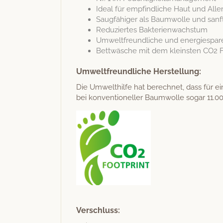
Ide­al für empfind­liche Haut und Alle
Saugfähiger als Baum­wolle und san­f
Reduziertes Bak­te­rienwach­s­tum
Umwelt­fre­undliche und energies­pa
Bet­twäsche mit dem kle­in­sten CO2 
Umweltfreundliche Herstellung:
Die Umwelthil­fe hat berech­net, dass für e
bei kon­ven­tioneller Baum­wolle sog­ar 11.00
Verschluss: