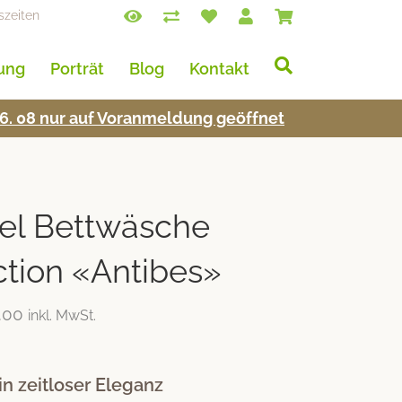
szeiten
lung
Porträt
Blog
Kontakt
s 16. 08 nur auf Voran­mel­dung geöffnet
el Bettwäsche
ction «Antibes»
.00
inkl. MwSt.
n zeitloser Eleganz