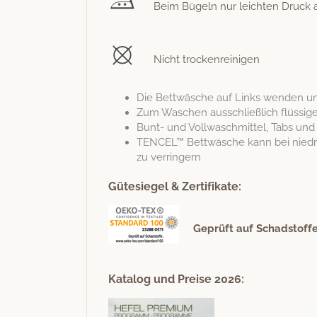
Beim Bügeln nur leicht­en Druck a
Nicht trockenreinigen
Die Bet­twäsche auf Links wen­den u
Zum Waschen auss­chließlich flüs­sig
Bunt- und Voll­waschmit­tel, Tabs un
TENCEL™ Bet­twäsche kann bei niedrig
zu verringern
Gütesiegel & Zertifikate:
Geprüft auf Schad­stoff
Katalog und Preise 2026: