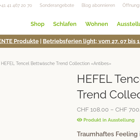
+41 41 467 20 70
Sonderangebote
Blog abonnieren
Öffnung
Shop
Schlafen
Wohnen
Ausstel
NTE Pro­duk­te
|
Betrieb­s­fe­rien light; vom 27. 07 bi
 HEFEL Tencel Bettwäsche Trend Collection «Antibes»
HEFEL Tenc
Trend Colle
CHF
108.00
–
CHF
700
Produkt in Ausstellung
Traumhaftes Feeling i