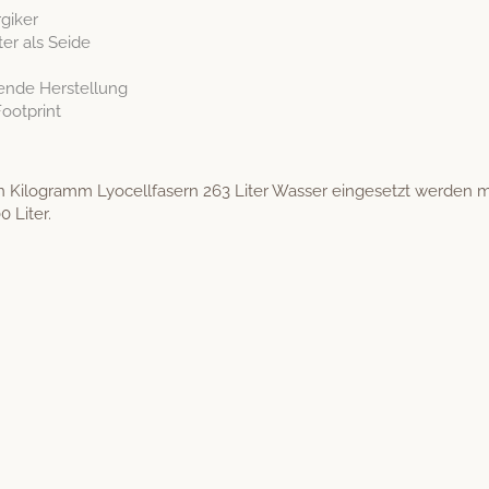
rgiker
ter als Seide
rende Herstellung
Footprint
in Kilo­gramm Lyocell­fasern 263 Liter Wass­er einge­set­zt wer­de
0 Liter.