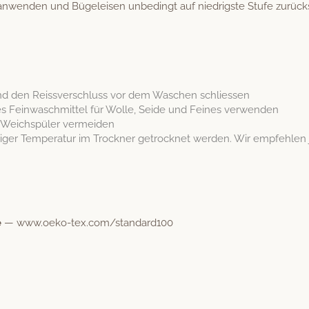
nwen­den und Bügeleisen unbe­d­ingt auf niedrig­ste Stufe zurück
nd den Reissver­schluss vor dem Waschen schliessen
es Fein­waschmit­tel für Wolle, Sei­de und Feines verwenden
d Weich­spüler vermeiden
er Tem­per­atur im Trock­n­er getrock­net wer­den. Wir empfehlen
e
— www.oeko-tex.com/standard100