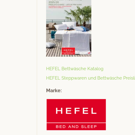
HEFEL Bet­twäsche Katalog
HEFEL Step­p­waren und Bet­twäsche Preisl
Marke: