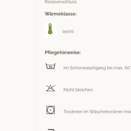
Reissver­schluss
Wärmeklasse:
leicht
Pflegehinweise:
Im Schon­waschgang bis max. 60
Nicht bleichen
Trock­nen im Wäschetrock­n­er mögli