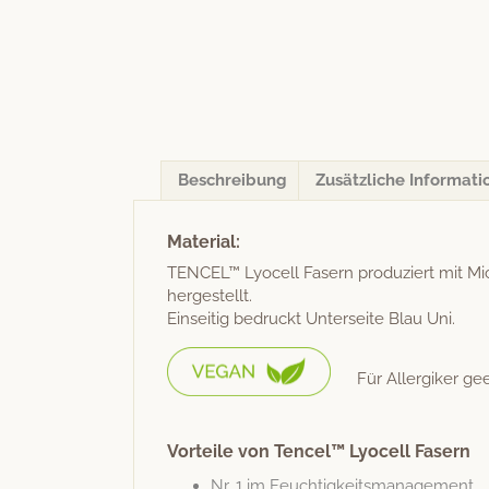
Beschreibung
Zusätzliche Informati
Material:
TENCEL™ Lyocell Fasern pro­duziert mit Mic
hergestellt.
Ein­seit­ig bedruckt Unter­seite Blau Uni.
Für Allergik­er ge
Vorteile von Tencel™ Lyocell Fasern
Nr. 1 im Feuchtigkeitsmanagement