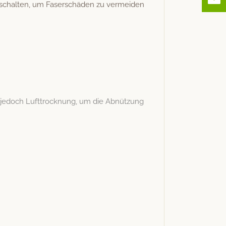
schal­ten, um Faser­schä­den zu vermeiden
 jedoch Luft­trock­nung, um die Abnützung