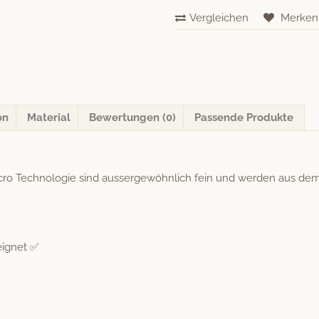
Trend
Vergleichen
Merken
Collection
«Antibes»
Menge
on
Material
Bewertungen (0)
Passende Produkte
ro Tech­nolo­gie sind aussergewöhn­lich fein und wer­den aus dem
eignet ✅