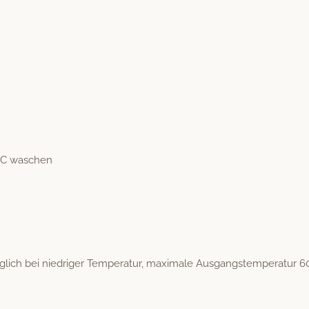
°C waschen
ch bei niedriger Tem­per­atur, max­i­male Aus­gang­stem­per­atur 6