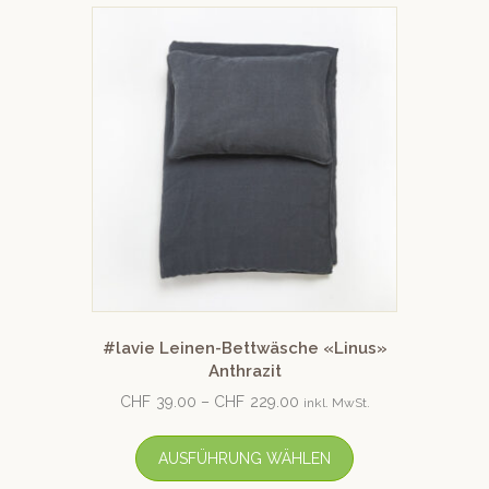
#lavie Leinen-Bettwäsche «Linus»
Anthrazit
CHF
39.00
–
CHF
229.00
inkl. MwSt.
AUSFÜHRUNG WÄHLEN