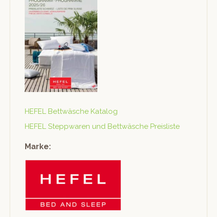
HEFEL Bet­twäsche Katalog
HEFEL Step­p­waren und Bet­twäsche Preisliste
Marke: