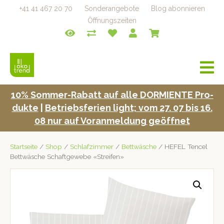
+41 41 467 20 70
Sonderangebote
Blog abonnieren
Öffnungszeiten
a
v
i
10% Som­mer-Rabatt auf alle DORMIENTE Pro­
g
duk­te
|
Betrieb­s­fe­rien light; vom 27. 07 bis 16.
a
t
08 nur auf Voran­mel­dung geöffnet
i
o
Startseite
/
Shop
/
Schlafzimmer
/
Bettwäsche
/ HEFEL Tencel
n
Bettwäsche Schaftgewebe «Streifen»