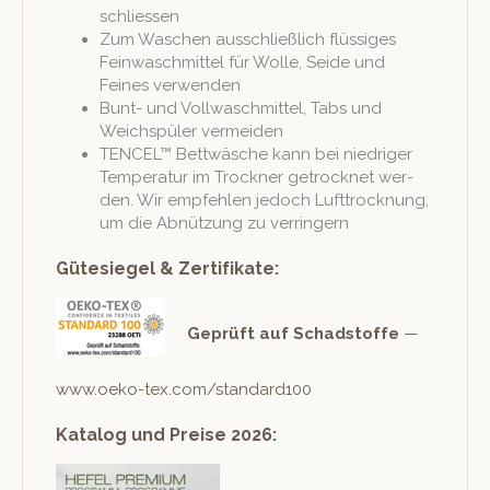
schliessen
Zum Waschen auss­chließlich flüs­siges
Fein­waschmit­tel für Wolle, Sei­de und
Feines verwenden
Bunt- und Voll­waschmit­tel, Tabs und
Weich­spüler vermeiden
TENCEL™ Bet­twäsche kann bei niedriger
Tem­per­atur im Trock­n­er getrock­net wer­
den. Wir empfehlen jedoch Luft­trock­nung,
um die Abnützung zu verringern
Gütesiegel & Zertifikate:
Geprüft auf Schad­stoffe
—
www.oeko-tex.com/standard100
Katalog und Preise 2026: