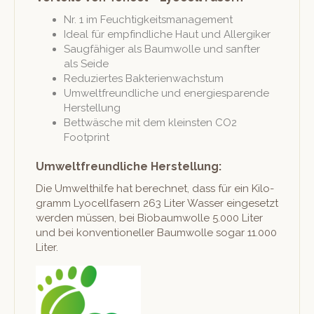
Nr. 1 im Feuchtigkeitsmanagement
Ide­al für empfind­liche Haut und Allergiker
Saugfähiger als Baum­wolle und san­fter
als Seide
Reduziertes Bak­te­rienwach­s­tum
Umwelt­fre­undliche und energies­parende
Herstellung
Bet­twäsche mit dem kle­in­sten CO2
Footprint
Umweltfreundliche Herstellung:
Die Umwelthil­fe hat berech­net, dass für ein Kilo­
gramm Lyocell­fasern 263 Liter Wass­er einge­set­zt
wer­den müssen, bei Biobaum­wolle 5.000 Liter
und bei kon­ven­tioneller Baum­wolle sog­ar 11.000
Liter.