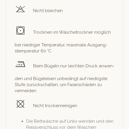
Nicht bleichen
Trock­nen im Wäschetrock­n­er möglich
bei niedriger Tem­per­atur, max­i­male Aus­gang­
stem­per­atur 60 °C
Beim Bügeln nur leicht­en Druck anwen­
den und Bügeleisen unbe­d­ingt auf niedrig­ste
Stufe zurückschal­ten, um Faser­schä­den zu
vermeiden
Nicht trockenreinigen
Die Bet­twäsche auf Links wen­den und den
Reissver­schluss vor dem Waschen