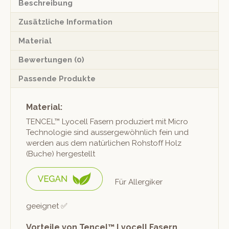
Beschreibung
Zusätzliche Information
Material
Bewertungen (0)
Passende Produkte
Material:
TENCEL™ Lyocell Fasern pro­duziert mit Micro
Tech­nolo­gie sind aussergewöhn­lich fein und
wer­den aus dem natür­lichen Rohstoff Holz
(Buche) hergestellt
Für Allergik­er
geeignet ✅
Vorteile von Tencel™ Lyocell Fasern