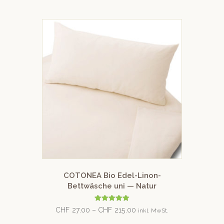
COTONEA Bio Edel-Linon-
Bettwäsche uni — Natur
Bewertet mit
CHF
27.00
–
CHF
215.00
inkl. MwSt.
5.00
von 5