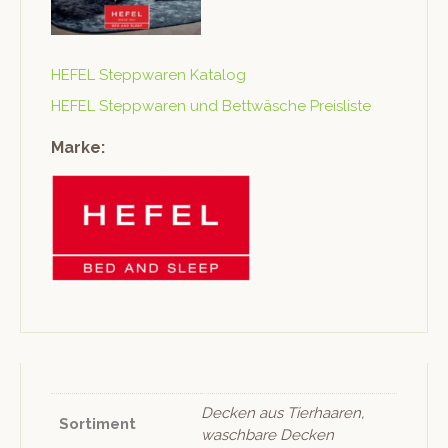
HEFEL Step­p­waren Katalog
HEFEL Step­p­waren und Bet­twäsche Preisliste
Marke:
Decken aus Tierhaaren,
Sortiment
waschbare Decken