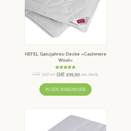
HEFEL Ganzjahres-Decke «Cashmere
Wool»
Bewertet mit
CHF
398.00
CHF
239.00
inkl. MwSt.
5.00
von 5
IN DEN WARENKORB