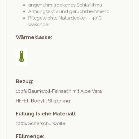
angenehm trock­enes Schlafklima
Atmungsak­tiv und geruchshemmend
Pflegele­ichte Natur­decke — 40°C
waschbar
Wärmeklasse:
Bezug:
100% Baum­woll-Fein­satin mit Aloe Vera
HEFEL-Body­fit Steppung
Füllung (siehe Material):
100% Schaf­schur­wolle
Füllmenge: