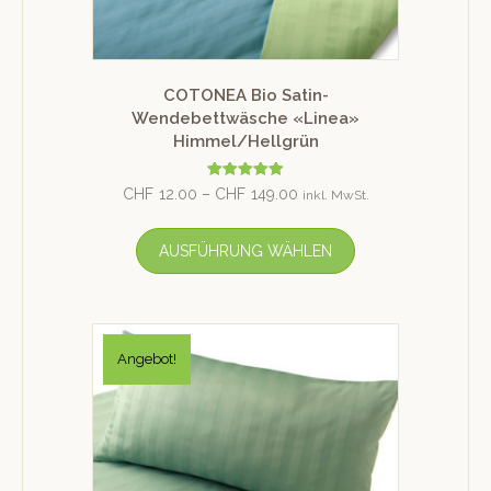
COTONEA Bio Satin-
Wendebettwäsche «Linea»
Himmel/Hellgrün
Bewertet mit
CHF
12.00
–
CHF
149.00
inkl. MwSt.
5.00
von 5
AUSFÜHRUNG WÄHLEN
Angebot!