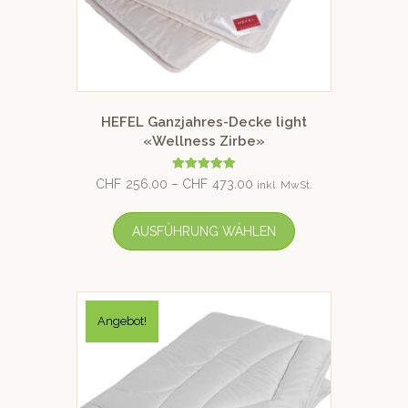
HEFEL Ganzjahres-Decke light
«Wellness Zirbe»
Bewertet mit
CHF
256.00
–
CHF
473.00
inkl. MwSt.
5.00
von 5
AUSFÜHRUNG WÄHLEN
Angebot!