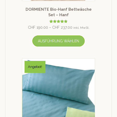
DORMIENTE Bio-Hanf Bettwäsche
Set – Hanf
Bewertet
CHF
190.00
–
CHF
237.00
inkl. MwSt.
mit
4.75
von 5
AUSFÜHRUNG WÄHLEN
Angebot!