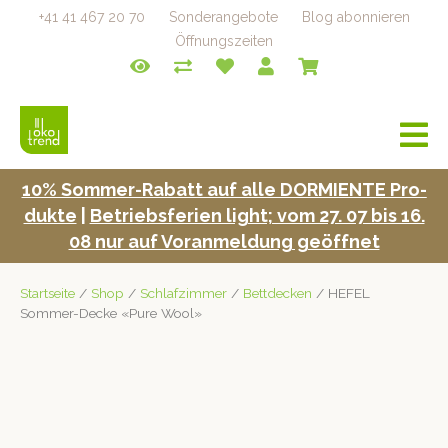
+41 41 467 20 70
Sonderangebote
Blog abonnieren
Öffnungszeiten
a
v
i
10% Som­mer-Rabatt auf alle DORMIENTE Pro­
g
duk­te
|
Betrieb­s­fe­rien light; vom 27. 07 bis 16.
a
t
08 nur auf Voran­mel­dung geöffnet
i
o
Startseite
/
Shop
/
Schlafzimmer
/
Bettdecken
/ HEFEL
n
Sommer-Decke «Pure Wool»