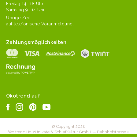
Fre­itag 14- 18 Uhr
Sam­stag 9- 14 Uhr
Übrige Zeit:
auf tele­fonis­che Voranmeldung.
Zahlungsmöglichkeiten
Ökotrend auf
© Copyright 2026
öko trend HolzUnikate & SchlafKultur GmbH — Bahnhofstrasse 2