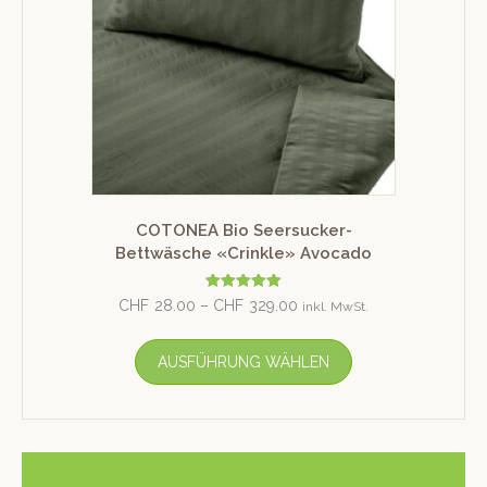
COTONEA Bio Seersucker-
Bettwäsche «Crinkle» Avocado
Bewertet mit
CHF
28.00
–
CHF
329.00
inkl. MwSt.
5.00
von 5
AUSFÜHRUNG WÄHLEN