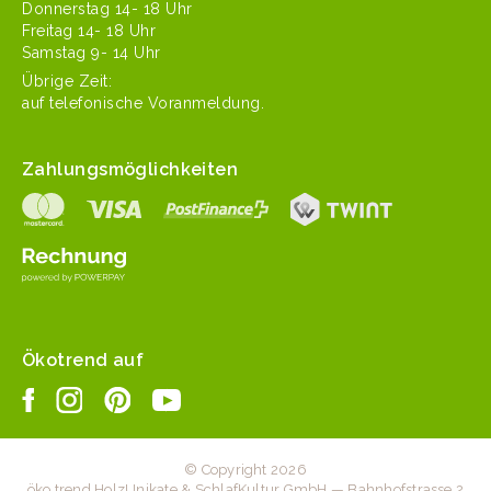
Don­ner­stag 14- 18 Uhr
Fre­itag 14- 18 Uhr
Sam­stag 9- 14 Uhr
Übrige Zeit:
auf tele­fonis­che Voranmeldung.
Zahlungsmöglichkeiten
Ökotrend auf
© Copyright 2026
öko trend HolzUnikate & SchlafKultur GmbH — Bahnhofstrasse 2