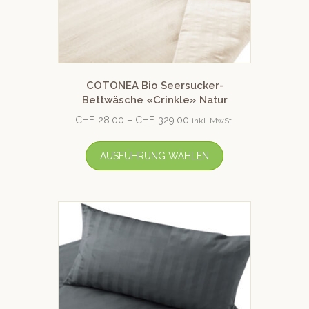
COTONEA Bio Seersucker-
Bettwäsche «Crinkle» Natur
CHF
28.00
–
CHF
329.00
inkl. MwSt.
AUSFÜHRUNG WÄHLEN