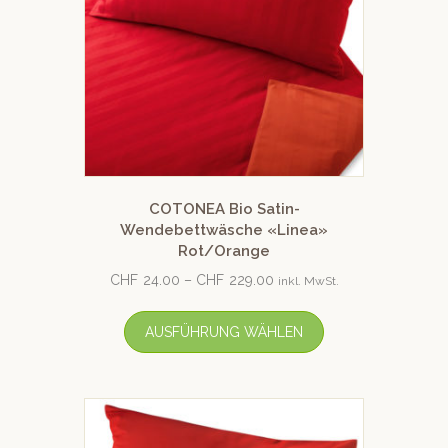
COTONEA Bio Satin-
Wendebettwäsche «Linea»
Rot/Orange
CHF
24.00
–
CHF
229.00
inkl. MwSt.
AUSFÜHRUNG WÄHLEN