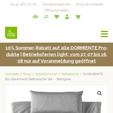
+41 41 467 20 70
Sonderangebote
Blog abonnieren
Öffnungszeiten
a
v
i
10% Som­mer-Rabatt auf alle DORMIENTE Pro­
g
duk­te
|
Betrieb­s­fe­rien light; vom 27. 07 bis 16.
a
t
08 nur auf Voran­mel­dung geöffnet
i
o
Startseite
/
Shop
/
Schlafzimmer
/
Bettwäsche
/ DORMIENTE
n
Bio-Baumwoll Bettwäsche Set – Steingrau