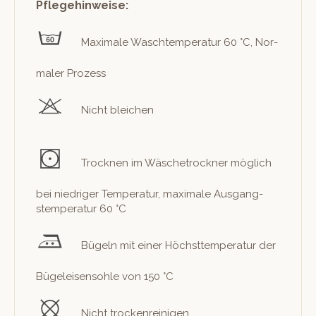
Pflegehinweise:
Max­i­male Waschtem­per­atur 60 °C, Nor­
maler Prozess
Nicht bleichen
Trock­nen im Wäschetrock­n­er möglich
bei niedriger Tem­per­atur, max­i­male Aus­gang­
stem­per­atur 60 °C
Bügeln mit ein­er Höch­st­tem­per­atur der
Bügeleisen­sohle von 150 °C
Nicht trockenreinigen