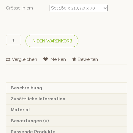
Grösse in cm
DORMIENTE
IN DEN WARENKORB
Bio-
Baumwoll
Bettwäsche
Vergleichen
Merken
Bewerten
Set
–
Steingrau
Menge
Beschreibung
Zusätzliche Information
Material
Bewertungen (0)
Passende Produkte