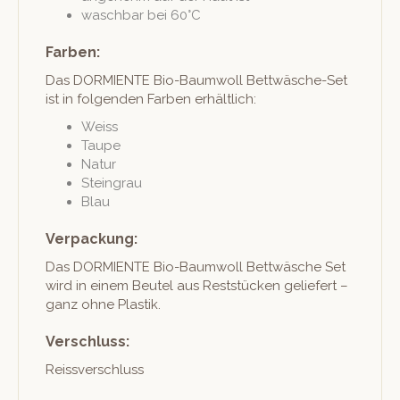
waschbar bei 60°C
Farben:
Das DORMIENTE Bio-Baum­woll Bet­twäsche-Set
ist in fol­gen­den Far­ben erhältlich:
Weiss
Taupe
Natur
Ste­in­grau
Blau
Verpackung:
Das DORMIENTE Bio-Baum­woll Bet­twäsche Set
wird in einem Beu­tel aus Rest­stück­en geliefert –
ganz ohne Plastik.
Verschluss:
Reissver­schluss