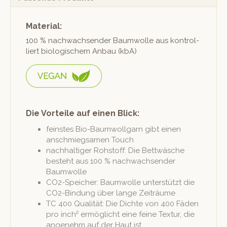
Material:
100 % nachwach­sender Baum­wolle aus kon­trol­
liert biol­o­gis­chem Anbau (kbA)
Die Vorteile auf einen Blick:
fein­stes Bio-Baum­woll­garn gibt einen
anschmiegsamen Touch
nach­haltiger Rohstoff: Die Bet­twäsche
beste­ht aus 100 % nachwach­sender
Baumwolle
CO2-Spe­ich­er: Baum­wolle unter­stützt die
CO2-Bindung über lange Zeiträume
TC 400 Qual­ität: Die Dichte von 400 Fäden
pro inch² ermöglicht eine feine Tex­tur, die
angenehm auf der Haut ist