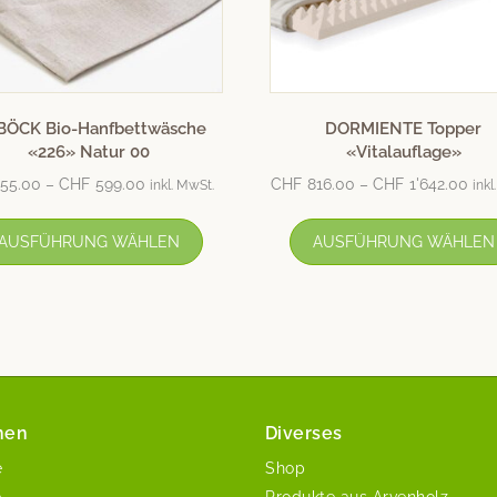
BÖCK Bio-Hanfbettwäsche
DORMIENTE Topper
«226» Natur 00
«Vitalauflage»
55.00
–
CHF
599.00
CHF
816.00
–
CHF
1'642.00
inkl. MwSt.
inkl
AUSFÜHRUNG WÄHLEN
AUSFÜHRUNG WÄHLEN
nen
Diverses
e
Shop
e
Produkte aus Arvenholz