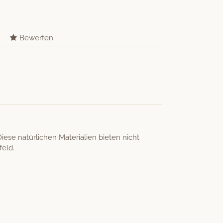
Bewerten
 natür­lichen Mate­ri­alien bieten nicht
feld.