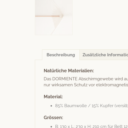
Beschreibung
Zusätzliche Informati
Natürliche Materialien:
Das DORMIENTE Abschir­mgewebe wird aus um
nur wirk­samen Schutz vor elek­tro­mag­neti
Material:
85% Baum­wolle / 15% Kupfer (ver­sil­b
Grössen:
B: 130 x L: 230 x H: 210 cm für Bett 