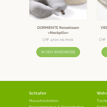
DORMIENTE Reisekissen
VIE
«Neckpillo»
CHF
47.00
CHF
inkl. MwSt.
IN DEN WARENKORB
Schlafen
Woh
Massivholzbetten
Tisch
Boxspringbetten & Polsterbetten
Stühl