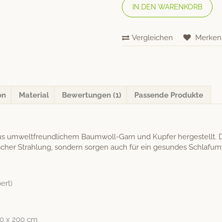
IN DEN WARENKORB
Vergleichen
Merken
on
Material
Bewertungen (1)
Passende Produkte
welt­fre­undlichem Baum­woll-Garn und Kupfer hergestellt. Diese
s­ch­er Strahlung, son­dern sor­gen auch für ein gesun­des Schlafum
ert)
120 x 200 cm