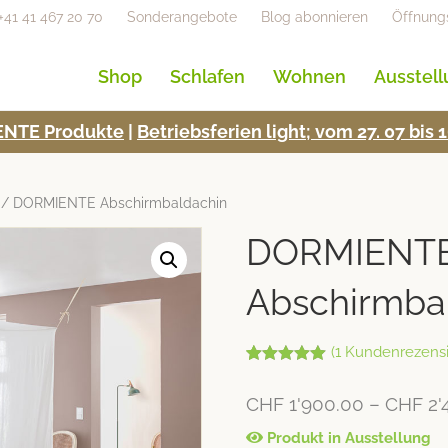
+41 41 467 20 70
Sonderangebote
Blog abonnieren
Öffnung
Shop
Schlafen
Wohnen
Ausstel
NTE Pro­duk­te
|
Betrieb­s­fe­rien light; vom 27. 07 bi
/ DORMIENTE Abschirmbaldachin
DORMIENT
Abschirmba
(
1
Kundenrezensi
Bewertet mit
1
5.00
von 5,
CHF
1'900.00
–
CHF
2'
basierend
auf
Kundenbew
Produkt in Ausstellung