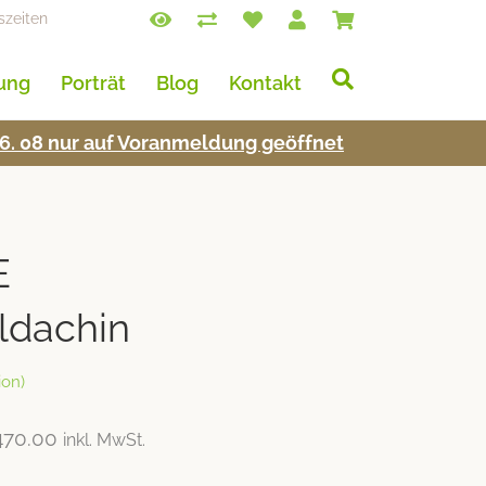
szeiten
lung
Porträt
Blog
Kontakt
s 16. 08 nur auf Voran­mel­dung geöffnet
E
ldachin
on)
470.00
inkl. MwSt.