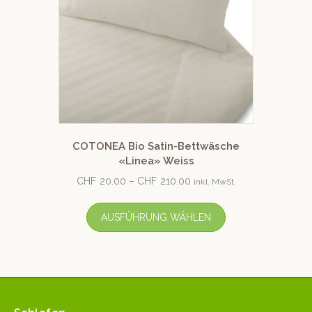
COTONEA Bio Satin-Bettwäsche
«Linea» Weiss
CHF
20.00
–
CHF
210.00
inkl. MwSt.
AUSFÜHRUNG WÄHLEN