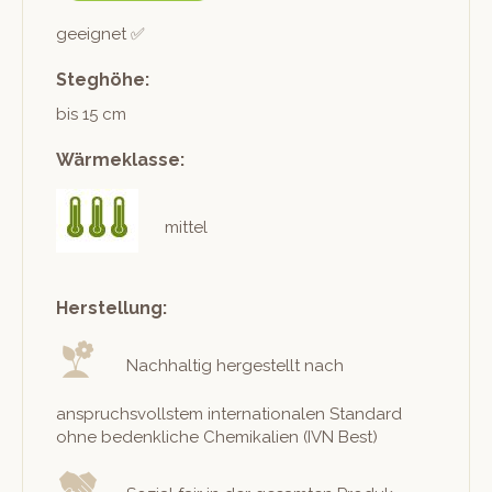
geeignet ✅
Steghöhe:
bis 15 cm
Wärmeklasse:
mittel
Herstellung:
Nach­haltig hergestellt nach
anspruchsvoll­stem inter­na­tionalen Stan­dard
ohne beden­kliche Chemikalien (IVN Best)