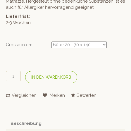
Matratze. Hergestellt ohne bedenkliche Substanzen ist es
auch für Allergiker hervorragend geeignet.
Lieferfrist:
2-3 Wochen
Grösse in cm
COTONEA
IN DEN WARENKORB
Kinder
Bio
Jersey-
Vergleichen
Merken
Bewerten
Fixleintuch
–
Rubin
Menge
Beschreibung