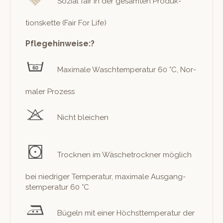
Sozial fair in der gesamten Pro­duk­
tions­kette (Fair For Life)
Pflegehinweise:?
Max­i­male Waschtem­per­atur 60 °C, Nor­
maler Prozess
Nicht bleichen
Trock­nen im Wäschetrock­n­er möglich
bei niedriger Tem­per­atur, max­i­male Aus­gang­
stem­per­atur 60 °C
Bügeln mit ein­er Höch­st­tem­per­atur der