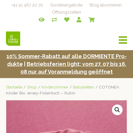
+41 41 467 20 70
Sonderangebote
Blog abonnieren
Öffnungszeiten
a
v
i
10% Som­mer-Rabatt auf alle DORMIENTE Pro­
g
duk­te
|
Betrieb­s­fe­rien light; vom 27. 07 bis 16.
a
t
08 nur auf Voran­mel­dung geöffnet
i
o
Startseite
/
Shop
/
Kinderzimmer
/
Babybetten
/ COTONEA
n
Kinder Bio Jersey-Fixleintuch – Rubin