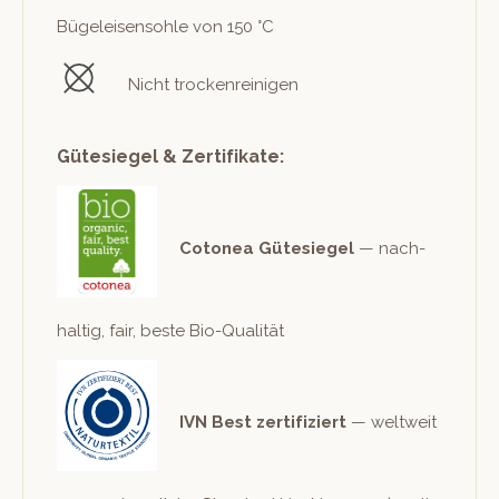
Bügeleisen­sohle von 150 °C
Nicht trockenreinigen
Gütesiegel & Zertifikate:
Cotonea Güte­siegel
— nach­
haltig, fair, beste Bio-Qualität
IVN Best zer­ti­fiziert
— weltweit