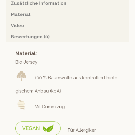
Zusätzliche Information
Material
Video
Bewertungen (0)
Material:
Bio-Jer­sey
100 % Baum­wolle aus kon­trol­liert biol­o­
gis­chem Anbau (kbA)
Mit Gummizug
Für Allergik­er