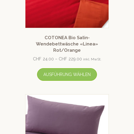
COTONEA Bio Satin-
Wendebettwäsche «Linea»
Rot/Orange
CHF
24.00
–
CHF
229.00
inkl. MwSt.
AUSFÜHRUNG WÄHLEN