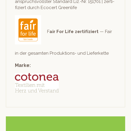
anspruchsvoll­ster Stan­dard Liz.-Nr. 151701 | zer­ti­
fiziert durch Eco­cert Greenlife
F
air For Life zer­ti­fiziert
— Fair
in der gesamten Pro­duk­tions- und Lieferkette
Marke: