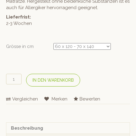
Matratze. Hergestellt ohne bedenkliche Substanzen ist es
auch für Allergiker hervorragend geeignet.
Lieferfrist:
2-3 Wochen
Grösse in cm
COTONEA
IN DEN WARENKORB
Kinder
Bio
Jersey-
Vergleichen
Merken
Bewerten
Fixleintuch
–
Hellgrün
Menge
Beschreibung