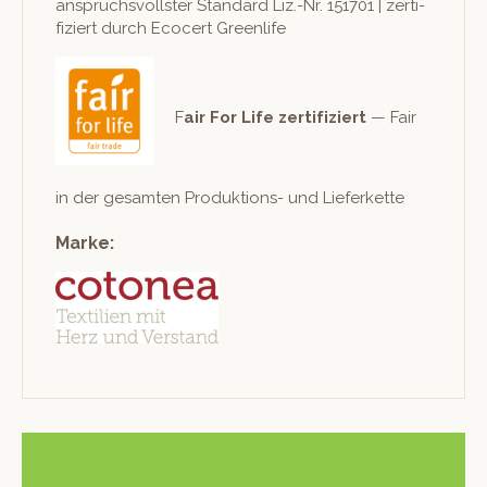
anspruchsvoll­ster Stan­dard Liz.-Nr. 151701 | zer­ti­
fiziert durch Eco­cert Greenlife
F
air For Life zer­ti­fiziert
— Fair
in der gesamten Pro­duk­tions- und Lieferkette
Marke: