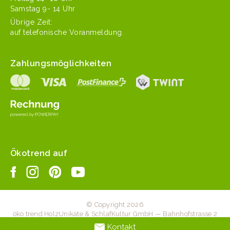
Sam­stag 9- 14 Uhr
Übrige Zeit:
auf tele­fonis­che Voranmeldung.
Zahlungsmöglichkeiten
Ökotrend auf
© Copyright 2026
öko trend HolzUnikate & SchlafKultur GmbH — Bahnhofstrasse 2
— 6203 Sempach Station — +41 41 467 20 70 —
Kontakt