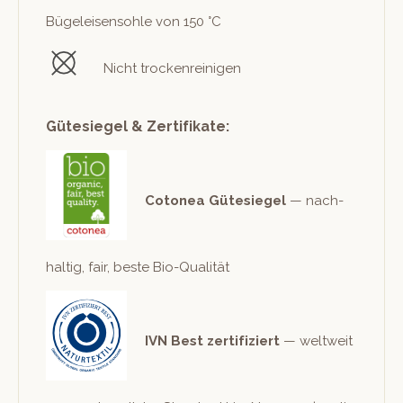
Bügeleisen­sohle von 150 °C
Nicht trockenreinigen
Gütesiegel & Zertifikate:
Cotonea Güte­siegel
— nach­
haltig, fair, beste Bio-Qualität
IVN Best zer­ti­fiziert
— weltweit