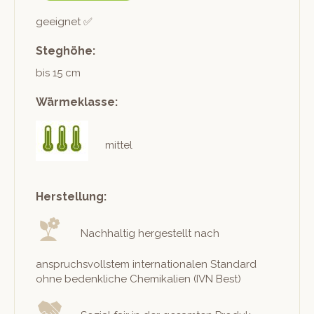
geeignet ✅
Steghöhe:
bis 15 cm
Wärmeklasse:
mittel
Herstellung:
Nach­haltig hergestellt nach
anspruchsvoll­stem inter­na­tionalen Stan­dard
ohne beden­kliche Chemikalien (IVN Best)