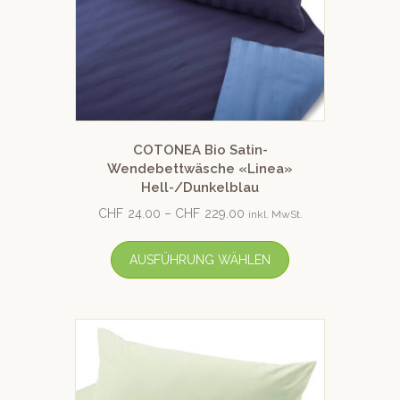
COTONEA Bio Satin-
Wendebettwäsche «Linea»
Hell-/Dunkelblau
CHF
24.00
–
CHF
229.00
inkl. MwSt.
AUSFÜHRUNG WÄHLEN