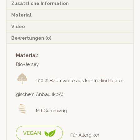
Zusätzliche Information
Material
Video
Bewertungen (0)
Material:
Bio-Jer­sey
100 % Baum­wolle aus kon­trol­liert biol­o­
gis­chem Anbau (kbA)
Mit Gummizug
Für Allergik­er