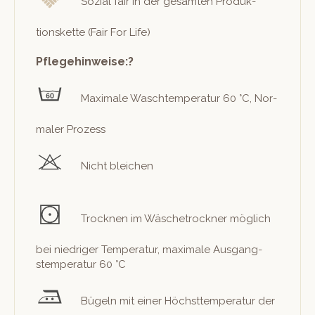
Sozial fair in der gesamten Pro­duk­
tions­kette (Fair For Life)
Pflegehinweise:?
Max­i­male Waschtem­per­atur 60 °C, Nor­
maler Prozess
Nicht bleichen
Trock­nen im Wäschetrock­n­er möglich
bei niedriger Tem­per­atur, max­i­male Aus­gang­
stem­per­atur 60 °C
Bügeln mit ein­er Höch­st­tem­per­atur der