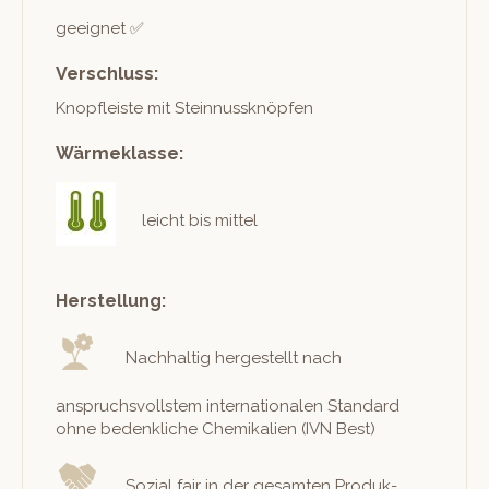
geeignet ✅
Verschluss:
Knopfleiste mit Steinnussknöpfen
Wärmeklasse:
leicht bis mittel
Herstellung:
Nach­haltig hergestellt nach
anspruchsvoll­stem inter­na­tionalen Stan­dard
ohne beden­kliche Chemikalien (IVN Best)
Sozial fair in der gesamten Pro­duk­