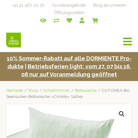
+41 41 467 20 70
Sonderangebote
Blog abonnieren
Öffnungszeiten
a
v
i
10% Som­mer-Rabatt auf alle DORMIENTE Pro­
g
duk­te
|
Betrieb­s­fe­rien light; vom 27. 07 bis 16.
a
t
08 nur auf Voran­mel­dung geöffnet
i
o
Startseite
/
Shop
/
Schlafzimmer
/
Bettwäsche
/ COTONEA Bio
n
Seersucker-Bettwäsche «Crinkle» Salbei