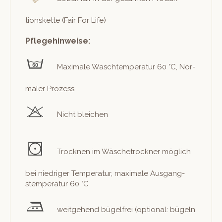
tions­kette (Fair For Life)
Pflegehinweise:
Max­i­male Waschtem­per­atur 60 °C, Nor­
maler Prozess
Nicht bleichen
Trock­nen im Wäschetrock­n­er möglich
bei niedriger Tem­per­atur, max­i­male Aus­gang­
stem­per­atur 60 °C
weit­ge­hend bügel­frei (option­al: bügeln