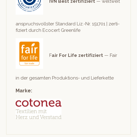
IVN Best zer­ti­fiziert
— weltweit
anspruchsvoll­ster Stan­dard Liz.-Nr. 151701 | zer­ti­
fiziert durch Eco­cert Greenlife
F
air For Life zer­ti­fiziert
— Fair
in der gesamten Pro­duk­tions- und Lieferkette
Marke: