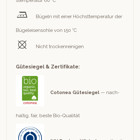
stem­per­atur 60 °C
Bügeln mit ein­er Höch­st­tem­per­atur der
Bügeleisen­sohle von 150 °C
Nicht trockenreinigen
Gütesiegel & Zertifikate:
Cotonea Güte­siegel
— nach­
haltig, fair, beste Bio-Qualität