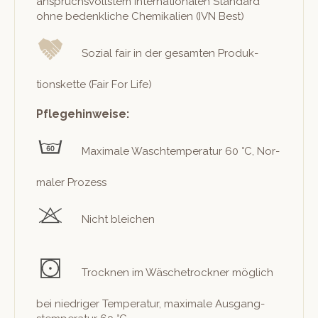
anspruchsvoll­stem inter­na­tionalen Stan­dard
ohne beden­kliche Chemikalien (IVN Best)
Sozial fair in der gesamten Pro­duk­
tions­kette (Fair For Life)
Pflegehinweise:
Max­i­male Waschtem­per­atur 60 °C, Nor­
maler Prozess
Nicht bleichen
Trock­nen im Wäschetrock­n­er möglich
bei niedriger Tem­per­atur, max­i­male Aus­gang­