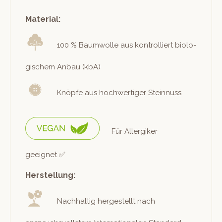
Material:
100 % Baum­wolle aus kon­trol­liert biol­o­
gis­chem Anbau (kbA)
Knöpfe aus hochw­er­tiger Steinnuss
Für Allergik­er
geeignet ✅
Herstellung:
Nach­haltig hergestellt nach