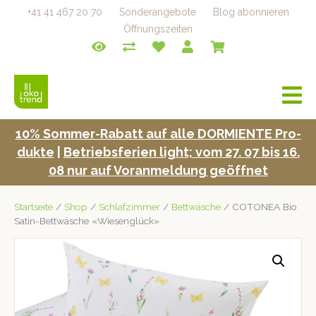
+41 41 467 20 70
Sonderangebote
Blog abonnieren
Öffnungszeiten
a
v
i
10% Som­mer-Rabatt auf alle DORMIENTE Pro­
g
duk­te
|
Betrieb­s­fe­rien light; vom 27. 07 bis 16.
a
t
08 nur auf Voran­mel­dung geöffnet
i
o
Startseite
/
Shop
/
Schlafzimmer
/
Bettwäsche
/ COTONEA Bio
n
Satin-Bettwäsche «Wiesenglück»