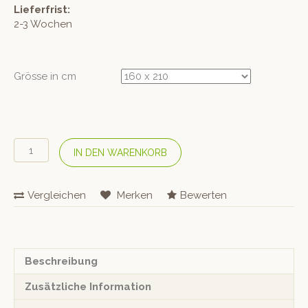
Lieferfrist:
2-3 Wochen
Grösse in cm
COTONEA
IN DEN WARENKORB
Bio
Satin-
Bettwäsche
Vergleichen
Merken
Bewerten
«Wiesenglück»
Menge
Beschreibung
Zusätzliche Information