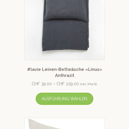
#lavie Leinen-Bettwäsche «Linus»
Anthrazit
CHF
39.00
–
CHF
229.00
inkl. MwSt.
AUSFÜHRUNG WÄHLEN