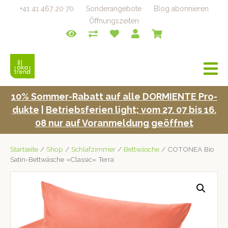
+41 41 467 20 70
Sonderangebote
Blog abonnieren
Öffnungszeiten
a
v
i
10% Som­mer-Rabatt auf alle DORMIENTE Pro­
g
duk­te
|
Betrieb­s­fe­rien light; vom 27. 07 bis 16.
a
t
08 nur auf Voran­mel­dung geöffnet
i
o
Startseite
/
Shop
/
Schlafzimmer
/
Bettwäsche
/ COTONEA Bio
n
Satin-Bettwäsche «Classic» Terra