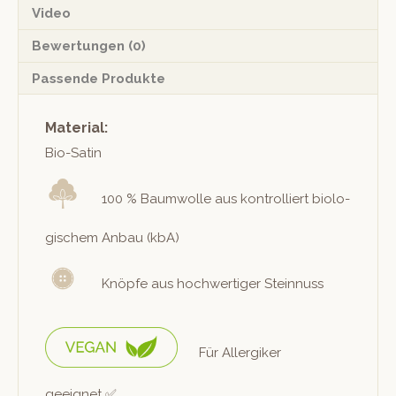
Video
Bewertungen (0)
Passende Produkte
Material:
Bio-Satin
100 % Baum­wolle aus kon­trol­liert biol­o­
gis­chem Anbau (kbA)
Knöpfe aus hochw­er­tiger Steinnuss
Für Allergik­er
geeignet ✅