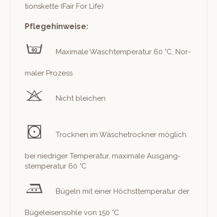
tions­kette (Fair For Life)
Pflegehinweise:
Max­i­male Waschtem­per­atur 60 °C, Nor­
maler Prozess
Nicht bleichen
Trock­nen im Wäschetrock­n­er möglich
bei niedriger Tem­per­atur, max­i­male Aus­gang­
stem­per­atur 60 °C
Bügeln mit ein­er Höch­st­tem­per­atur der
Bügeleisen­sohle von 150 °C