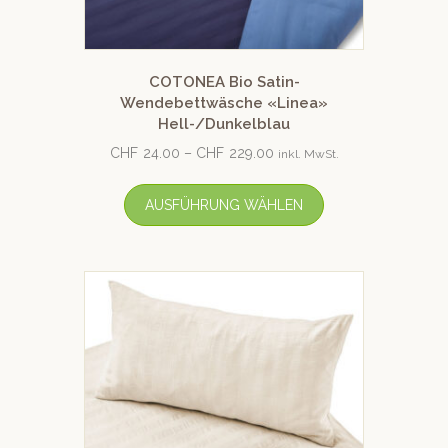
COTONEA Bio Satin-
Wendebettwäsche «Linea»
Hell-/Dunkelblau
CHF
24.00
–
CHF
229.00
inkl. MwSt.
AUSFÜHRUNG WÄHLEN