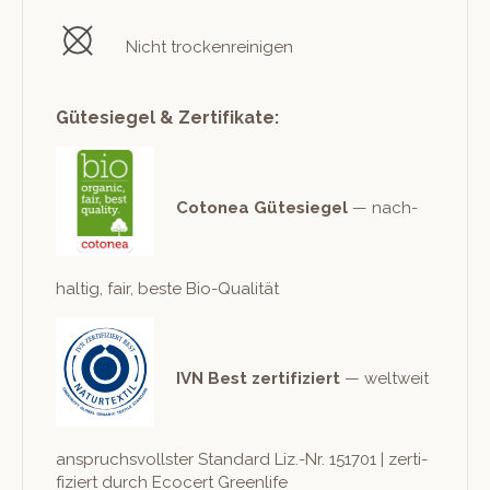
Nicht trockenreinigen
Gütesiegel & Zertifikate:
Cotonea Güte­siegel
— nach­
haltig, fair, beste Bio-Qualität
IVN Best zer­ti­fiziert
— weltweit
anspruchsvoll­ster Stan­dard Liz.-Nr. 151701 | zer­ti­
fiziert durch Eco­cert Greenlife