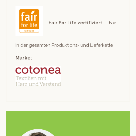
F
air For Life zer­ti­fiziert
— Fair
in der gesamten Pro­duk­tions- und Lieferkette
Marke: