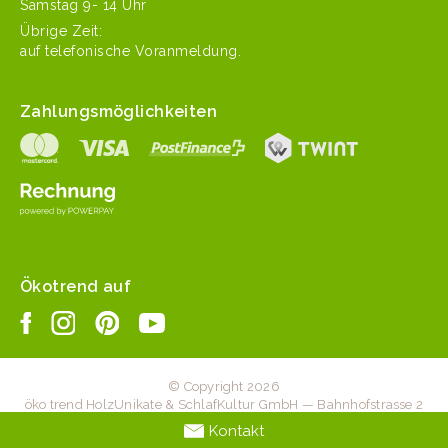
Sam­stag 9- 14 Uhr
Übrige Zeit:
auf tele­fonis­che Voranmeldung.
Zahlungsmöglichkeiten
Ökotrend auf
© Copyright 2026
öko trend HolzUnikate & SchlafKultur GmbH — Bahnhofstrasse 2
— 6203 Sempach Station — +41 41 467 20 70 —
Kontakt
info@oekotrend.ch