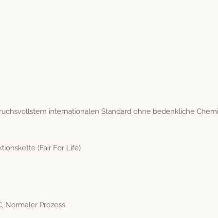
uchsvoll­stem inter­na­tionalen Stan­dard ohne beden­kliche Chemi
tions­kette (Fair For Life)
C, Nor­maler Prozess