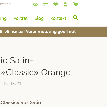
szeiten
lung
Porträt
Blog
Kontakt
s 16. 08 nur auf Voran­mel­dung geöffnet
o Satin-
 «Classic» Orange
00
inkl. MwSt.
Classic» aus Satin