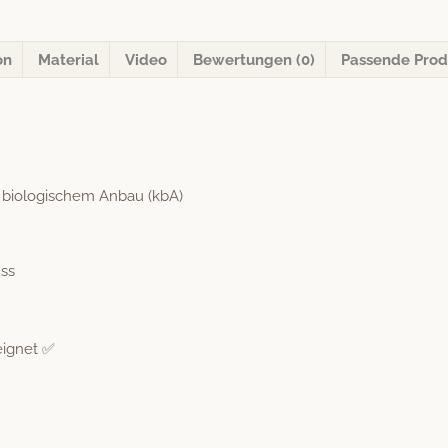
Menge
on
Material
Video
Bewertungen (0)
Passende Prod
 biol­o­gis­chem Anbau (kbA)
uss
eignet ✅