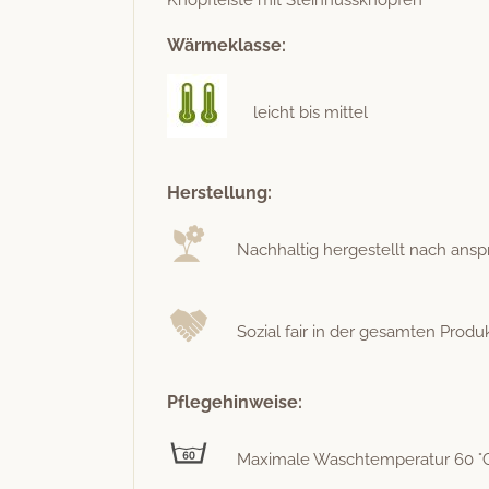
Wärmeklasse:
leicht bis mittel
Herstellung:
Nach­haltig hergestellt nach anspr
Sozial fair in der gesamten Pro­duk­
Pflegehinweise:
Max­i­male Waschtem­per­atur 60 °