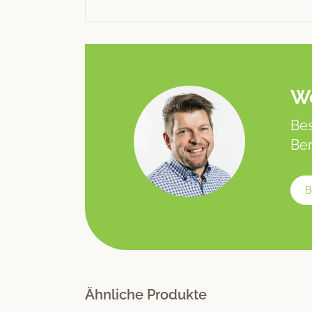
We
Bes
Ber
B
Ähnliche Produkte