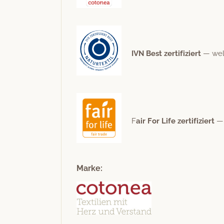
IVN Best zer­ti­fiziert
— weltw
F
air For Life zer­ti­fiziert
— 
Marke: