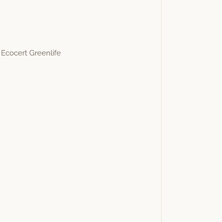
h Eco­cert Greenlife