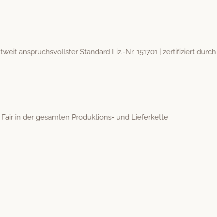
eit anspruchsvoll­ster Stan­dard Liz.-Nr. 151701 | zer­ti­fiziert durc
Fair in der gesamten Pro­duk­tions- und Lieferkette