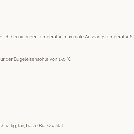
ch bei niedriger Tem­per­atur, max­i­male Aus­gang­stem­per­atur 6
atur der Bügeleisen­sohle von 150 °C
­haltig, fair, beste Bio-Qualität