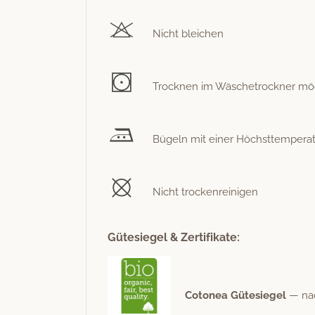
Nicht bleichen
Trock­nen im Wäschetrock­n­er mögli
Bügeln mit ein­er Höch­st­tem­per­
Nicht trockenreinigen
Gütesiegel & Zertifikate:
Cotonea Güte­siegel
— nach