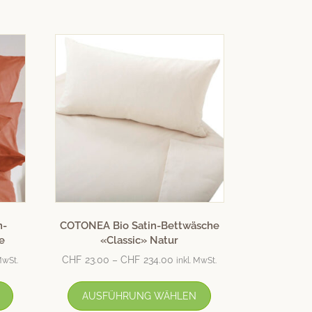
n-
COTONEA Bio Satin-Bettwäsche
e
«Classic» Natur
CHF
23.00
–
CHF
234.00
MwSt.
inkl. MwSt.
AUSFÜHRUNG WÄHLEN