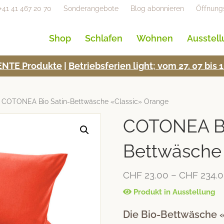
+41 41 467 20 70
Sonderangebote
Blog abonnieren
Öffnung
Shop
Schlafen
Wohnen
Ausstel
NTE Pro­duk­te
|
Betrieb­s­fe­rien light; vom 27. 07 bi
 COTONEA Bio Satin-Bettwäsche «Classic» Orange
COTONEA Bi
Bettwäsche
CHF
23.00
–
CHF
234.
Produkt in Ausstellung
Die Bio-Bettwäsche «