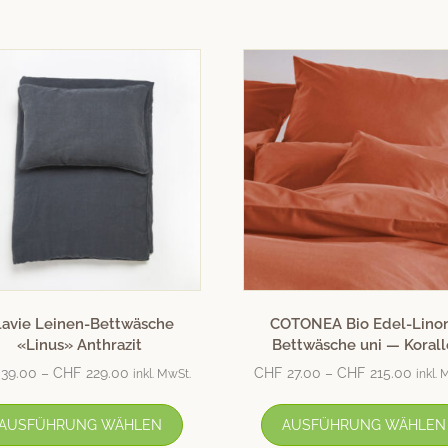
lavie Leinen-Bettwäsche
COTONEA Bio Edel-Lino
«Linus» Anthrazit
Bettwäsche uni — Korall
39.00
–
CHF
229.00
CHF
27.00
–
CHF
215.00
inkl. MwSt.
inkl. 
AUSFÜHRUNG WÄHLEN
AUSFÜHRUNG WÄHLEN