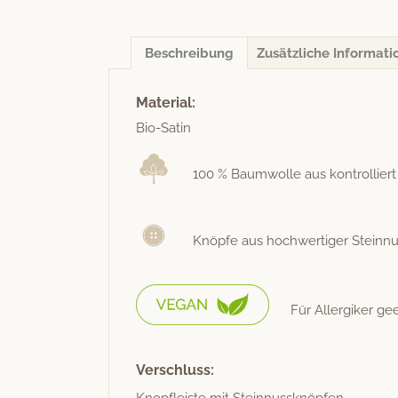
Beschreibung
Zusätzliche Informati
Material:
Bio-Satin
100 % Baum­wolle aus kon­trol­liert
Knöpfe aus hochw­er­tiger Steinn
Für Allergik­er ge
Verschluss:
Knopfleiste mit Steinnussknöpfen