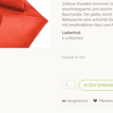
Zeitlose Klassiker kommen n
anschmiegsame und weiche Bi
Baumwolle. Die glatte, leicht
Bettwäsche eine schlichte E
mit empfindlicher Haut und A
Lieferfrist:
2-4 Wochen
Grösse in cm
COTONEA
IN DEN WARENK
Bio
Satin-
Bettwäsche
Vergleichen
Merken
«Classic»
Orange