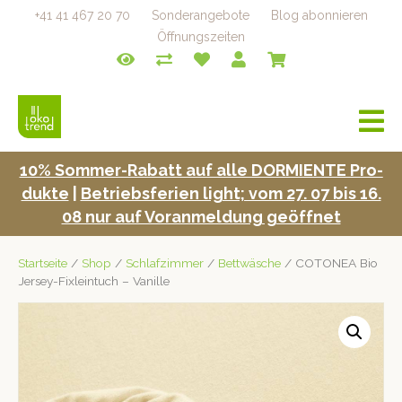
+41 41 467 20 70
Sonderangebote
Blog abonnieren
Öffnungszeiten
a
v
i
10% Som­mer-Rabatt auf alle DORMIENTE Pro­
g
duk­te
|
Betrieb­s­fe­rien light; vom 27. 07 bis 16.
a
t
08 nur auf Voran­mel­dung geöffnet
i
o
Startseite
/
Shop
/
Schlafzimmer
/
Bettwäsche
/ COTONEA Bio
n
Jersey-Fixleintuch – Vanille