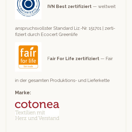
IVN Best zer­ti­fiziert
— weltweit
anspruchsvoll­ster Stan­dard Liz.-Nr. 151701 | zer­ti­
fiziert durch Eco­cert Greenlife
F
air For Life zer­ti­fiziert
— Fair
in der gesamten Pro­duk­tions- und Lieferkette
Marke: