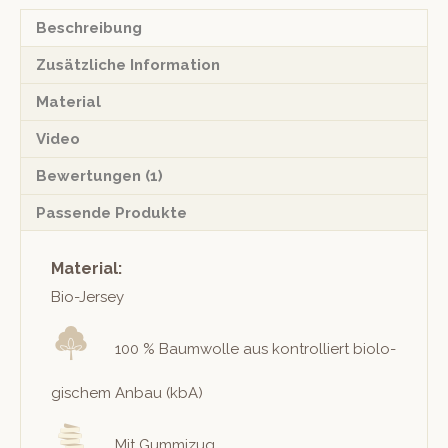
Beschreibung
Zusätzliche Information
Material
Video
Bewertungen (1)
Passende Produkte
Material:
Bio-Jer­sey
100 % Baum­wolle aus kon­trol­liert biol­o­
gis­chem Anbau (kbA)
Mit Gummizug