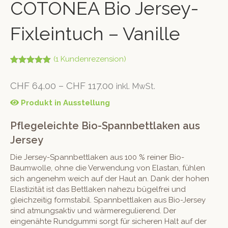
COTONEA Bio Jersey-
Fixleintuch – Vanille
(
1
Kundenrezension)
Bewertet mit
1
5.00
von 5,
CHF
64.00
–
CHF
117.00
inkl. MwSt.
basierend
auf
Kundenbew
Produkt in Ausstellung
ertung
Pflegeleichte Bio-Spannbettlaken aus
Jersey
Die Jersey-Spannbettlaken aus 100 % reiner Bio-
Baumwolle, ohne die Verwendung von Elastan, fühlen
sich angenehm weich auf der Haut an. Dank der hohen
Elastizität ist das Bettlaken nahezu bügelfrei und
gleichzeitig formstabil. Spannbettlaken aus Bio-Jersey
sind atmungsaktiv und wärmeregulierend. Der
eingenähte Rundgummi sorgt für sicheren Halt auf der