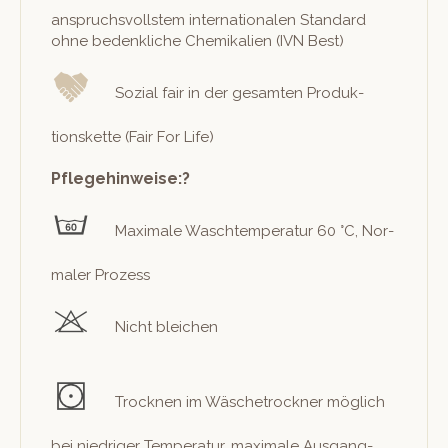
anspruchsvoll­stem inter­na­tionalen Stan­dard
ohne beden­kliche Chemikalien (IVN Best)
Sozial fair in der gesamten Pro­duk­
tions­kette (Fair For Life)
Pflegehinweise:?
Max­i­male Waschtem­per­atur 60 °C, Nor­
maler Prozess
Nicht bleichen
Trock­nen im Wäschetrock­n­er möglich
bei niedriger Tem­per­atur, max­i­male Aus­gang­