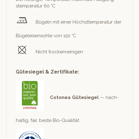
stem­per­atur 60 °C
Bügeln mit ein­er Höch­st­tem­per­atur der
Bügeleisen­sohle von 150 °C
Nicht trockenreinigen
Gütesiegel & Zertifikate:
Cotonea Güte­siegel
— nach­
haltig, fair, beste Bio-Qualität