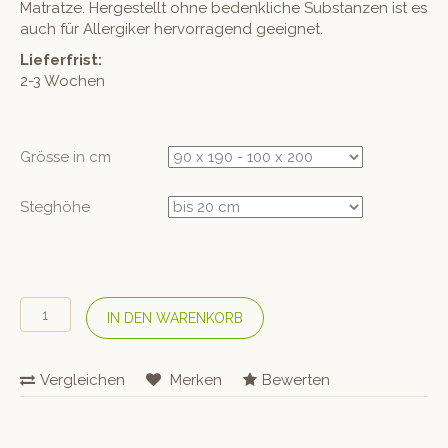
Matratze. Hergestellt ohne bedenkliche Substanzen ist es
auch für Allergiker hervorragend geeignet.
Lieferfrist:
2-3 Wochen
Grösse in cm
Steghöhe
COTONEA
IN DEN WARENKORB
Bio
Jersey-
Fixleintuch
Vergleichen
Merken
Bewerten
–
Vanille
Menge