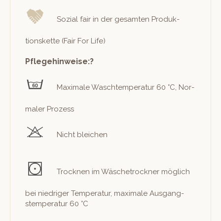
Sozial fair in der gesamten Pro­duk­
tions­kette (Fair For Life)
Pflegehinweise:?
Max­i­male Waschtem­per­atur 60 °C, Nor­
maler Prozess
Nicht bleichen
Trock­nen im Wäschetrock­n­er möglich
bei niedriger Tem­per­atur, max­i­male Aus­gang­
stem­per­atur 60 °C