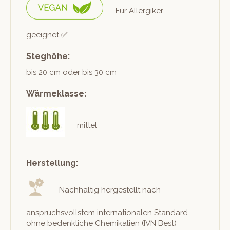
Für Allergik­er
geeignet ✅
Steghöhe:
bis 20 cm oder bis 30 cm
Wärmeklasse:
mittel
Herstellung:
Nach­haltig hergestellt nach
anspruchsvoll­stem inter­na­tionalen Stan­dard
ohne beden­kliche Chemikalien (IVN Best)