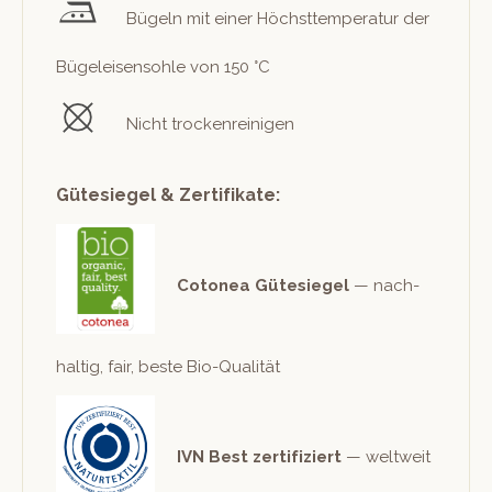
Bügeln mit ein­er Höch­st­tem­per­atur der
Bügeleisen­sohle von 150 °C
Nicht trockenreinigen
Gütesiegel & Zertifikate:
Cotonea Güte­siegel
— nach­
haltig, fair, beste Bio-Qualität
IVN Best zer­ti­fiziert
— weltweit