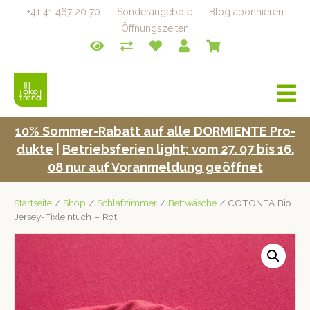
+41 41 467 20 70
Sonderangebote
Blog abonnieren
Öffnungszeiten
a
v
i
10% Som­mer-Rabatt auf alle DORMIENTE Pro­
g
duk­te
|
Betrieb­s­fe­rien light; vom 27. 07 bis 16.
a
t
08 nur auf Voran­mel­dung geöffnet
i
o
Startseite
/
Shop
/
Schlafzimmer
/
Bettwäsche
/ COTONEA Bio
n
Jersey-Fixleintuch – Rot