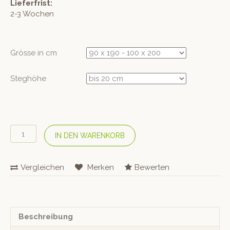
Lieferfrist:
2-3 Wochen
Grösse in cm
Steghöhe
COTONEA
IN DEN WARENKORB
Bio
Jersey-
Fixleintuch
Vergleichen
Merken
Bewerten
–
Rot
Menge
Beschreibung