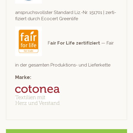
anspruchsvoll­ster Stan­dard Liz.-Nr. 151701 | zer­ti­
fiziert durch Eco­cert Greenlife
F
air For Life zer­ti­fiziert
— Fair
in der gesamten Pro­duk­tions- und Lieferkette
Marke: