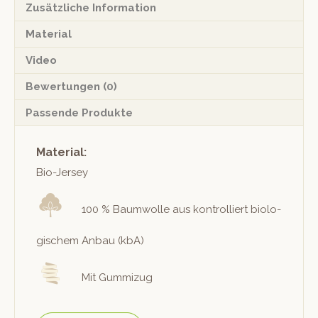
Zusätzliche Information
Material
Video
Bewertungen (0)
Passende Produkte
Material:
Bio-Jer­sey
100 % Baum­wolle aus kon­trol­liert biol­o­
gis­chem Anbau (kbA)
Mit Gummizug