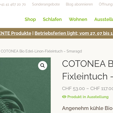
+41 41 467 20 70
Sonderangebote
Blog abonnieren
Öffnung
Shop
Schlafen
Wohnen
Ausstel
NTE Pro­duk­te
|
Betrieb­s­fe­rien light; vom 27. 07 bi
 COTONEA Bio Edel-Linon-Fixleintuch – Smaragd
COTONEA Bi
Fixleintuch
CHF
53.00
–
CHF
117.0
Produkt in Ausstellung
Angenehm kühle Bio-