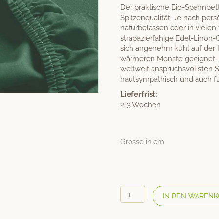
Der praktische Bio-Spannbett
Spitzenqualität. Je nach pe
naturbelassen oder in vielen
strapazierfähige Edel-Linon
sich angenehm kühl auf der H
wärmeren Monate geeignet. 
weltweit anspruchsvollsten St
hautsympathisch und auch für
Lieferfrist:
2-3 Wochen
Grösse in cm
COTONEA
IN DEN WARENK
Bio
Edel-