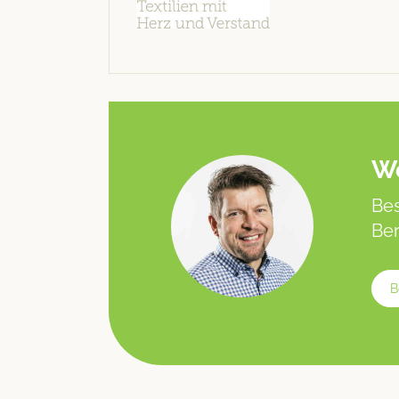
We
Bes
Ber
B