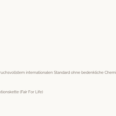
uchsvoll­stem inter­na­tionalen Stan­dard ohne beden­kliche Chemi
tions­kette (Fair For Life)