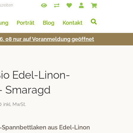
szeiten
lung
Porträt
Blog
Kontakt
s 16. 08 nur auf Voran­mel­dung geöffnet
o Edel-Linon-
 – Smaragd
0
inkl. MwSt.
Spannbettlaken aus Edel-Linon