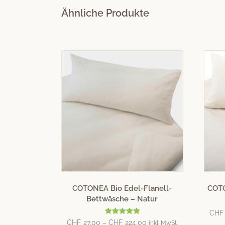
Ähnliche Produkte
COTONEA Bio Edel-Flanell-
COTO
Bettwäsche – Natur
CHF
Bewertet mit
CHF
27.00
–
CHF
224.00
inkl. MwSt.