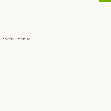
h Eco­cert Greenlife