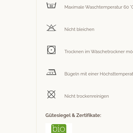
Max­i­male Waschtem­per­atur 60 °
Nicht bleichen
Trock­nen im Wäschetrock­n­er mögli
Bügeln mit ein­er Höch­st­tem­per­
Nicht trockenreinigen
Gütesiegel & Zertifikate: