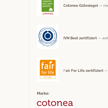
Cotonea Güte­siegel
— nach
IVN Best zer­ti­fiziert
— weltw
F
air For Life zer­ti­fiziert
— 
Marke: