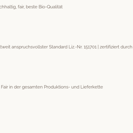
­haltig, fair, beste Bio-Qualität
eit anspruchsvoll­ster Stan­dard Liz.-Nr. 151701 | zer­ti­fiziert durc
Fair in der gesamten Pro­duk­tions- und Lieferkette