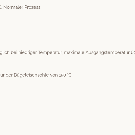
C, Nor­maler Prozess
ch bei niedriger Tem­per­atur, max­i­male Aus­gang­stem­per­atur 6
atur der Bügeleisen­sohle von 150 °C