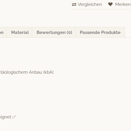
Linon-
Vergleichen
Merken
Fixleintuch
–
Smaragd
Menge
on
Material
Bewertungen (0)
Passende Produkte
 biol­o­gis­chem Anbau (kbA)
eignet ✅