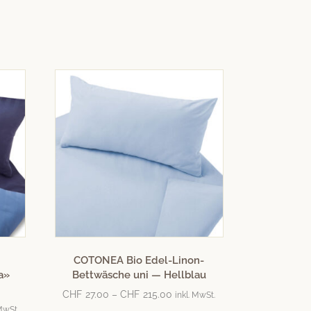
COTONEA Bio Edel-Linon-
a»
Bettwäsche uni — Hellblau
CHF
27.00
–
CHF
215.00
inkl. MwSt.
 MwSt.