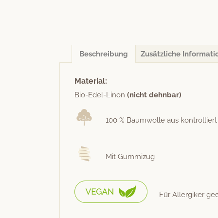
Beschreibung
Zusätzliche Informati
Material:
Bio-Edel-Linon
(nicht dehn­bar)
100 % Baum­wolle aus kon­trol­liert
Mit Gummizug
Für Allergik­er ge