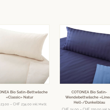
NEA Bio Satin-Bettwäsche
COTONEA Bio Satin-
«Classic» Natur
Wendebettwäsche «Line
Hell-/Dunkelblau
23.00
–
CHF
234.00
inkl. MwSt.
CHF
24.00
–
CHF
229.00
inkl.