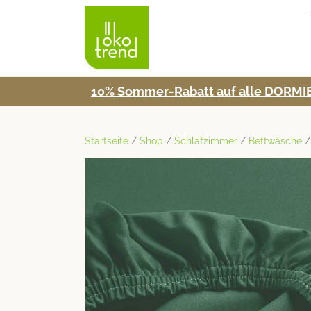
10% Som­mer-Rabatt auf alle DORMIE
Startseite
/
Shop
/
Schlafzimmer
/
Bettwäsche
/