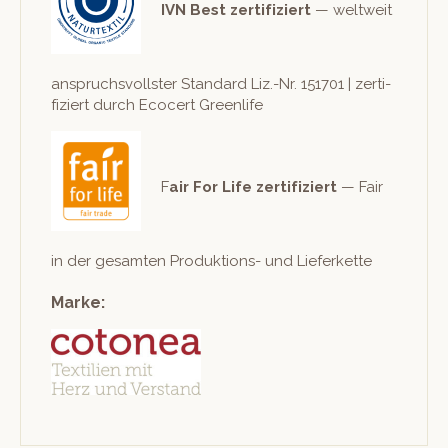
IVN Best zer­ti­fiziert
— weltweit
anspruchsvoll­ster Stan­dard Liz.-Nr. 151701 | zer­ti­
fiziert durch Eco­cert Greenlife
F
air For Life zer­ti­fiziert
— Fair
in der gesamten Pro­duk­tions- und Lieferkette
Marke: