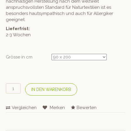
nachhaltigen Herstellung nach dem weltweit
anspruchsvollsten Standard für Naturtextilien ist es
besonders hautsympathisch und auch für Allergiker
geeignet.
Lieferfrist:
2-3 Wochen
Grösse in cm
COTONEA
IN DEN WARENKORB
Bio
Edel-
Linon-
Vergleichen
Merken
Bewerten
Fixleintuch
–
Schwarz
Menge