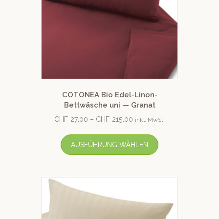
COTONEA Bio Edel-Linon-
Bettwäsche uni — Granat
CHF
27.00
–
CHF
215.00
inkl. MwSt.
AUSFÜHRUNG WÄHLEN