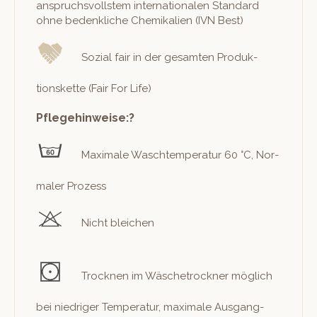
anspruchsvoll­stem inter­na­tionalen Stan­dard
ohne beden­kliche Chemikalien (IVN Best)
Sozial fair in der gesamten Pro­duk­
tions­kette (Fair For Life)
Pflegehinweise:?
Max­i­male Waschtem­per­atur 60 °C, Nor­
maler Prozess
Nicht bleichen
Trock­nen im Wäschetrock­n­er möglich
bei niedriger Tem­per­atur, max­i­male Aus­gang­