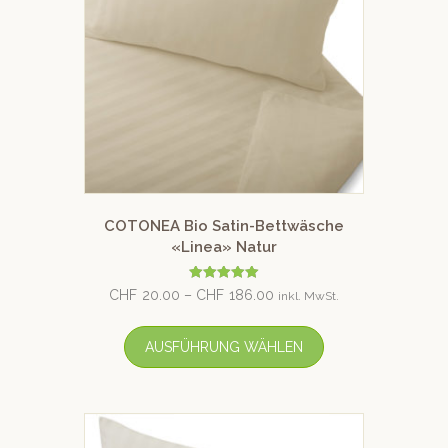
COTONEA Bio Satin-Bettwäsche
«Linea» Natur
Bewertet mit
CHF
20.00
–
CHF
186.00
inkl. MwSt.
5.00
von 5
AUSFÜHRUNG WÄHLEN