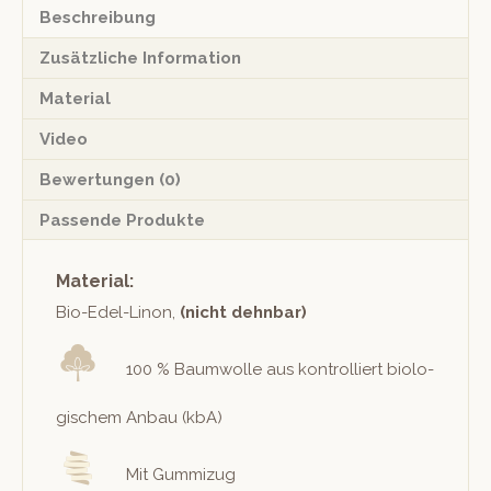
Beschreibung
Zusätzliche Information
Material
Video
Bewertungen (0)
Passende Produkte
Material:
Bio-Edel-Linon,
(nicht dehn­bar)
100 % Baum­wolle aus kon­trol­liert biol­o­
gis­chem Anbau (kbA)
Mit Gummizug