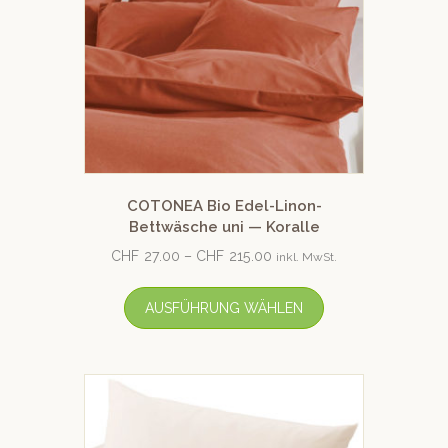
COTONEA Bio Edel-Linon-
Bettwäsche uni — Koralle
CHF
27.00
–
CHF
215.00
inkl. MwSt.
AUSFÜHRUNG WÄHLEN