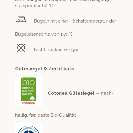
stem­per­atur 60 °C
Bügeln mit ein­er Höch­st­tem­per­atur der
Bügeleisen­sohle von 150 °C
Nicht trockenreinigen
Gütesiegel & Zertifikate:
Cotonea Güte­siegel
— nach­
haltig, fair, beste Bio-Qualität