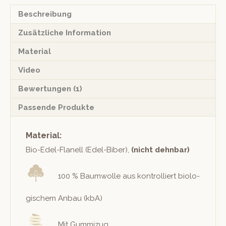
Menge
Beschreibung
Zusätzliche Information
Material
Video
Bewertungen (1)
Passende Produkte
Material:
Bio-Edel-Flanell (Edel-Biber),
(nicht dehn­bar)
100 % Baum­wolle aus kon­trol­liert biol­o­
gis­chem Anbau (kbA)
Mit Gummizug