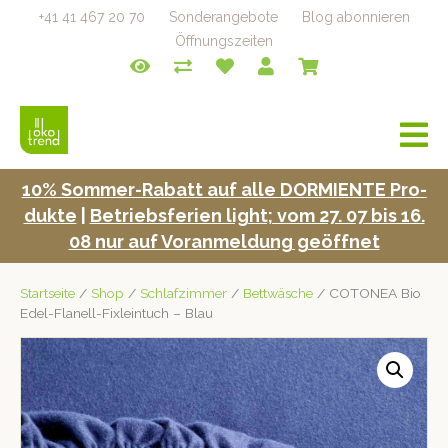
+41 41 467 20 70
Sonderangebote
Blog abonnieren
Öffnungszeiten
a
v
i
10% Som­mer-Rabatt auf alle DORMIENTE Pro­
g
duk­te
|
Betrieb­s­fe­rien light; vom 27. 07 bis 16.
a
t
08 nur auf Voran­mel­dung geöffnet
i
o
Startseite
/
Shop
/
Schlafzimmer
/
Bettwäsche
/ COTONEA Bio
n
Edel-Flanell-Fixleintuch – Blau