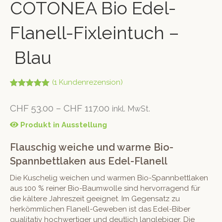
COTONEA Bio Edel-
Flanell-Fixleintuch –
Blau
(
1
Kundenrezension)
Bewertet mit
1
5.00
von 5,
CHF
53.00
–
CHF
117.00
inkl. MwSt.
basierend
auf
Kundenbew
Produkt in Ausstellung
ertung
Flauschig weiche und warme Bio-
Spannbettlaken aus Edel-Flanell
Die Kuschelig weichen und warmen Bio-Spannbettlaken
aus 100 % reiner Bio-Baumwolle sind hervorragend für
die kältere Jahreszeit geeignet. Im Gegensatz zu
herkömmlichen Flanell-Geweben ist das Edel-Biber
qualitativ hochwertiger und deutlich langlebiger. Die