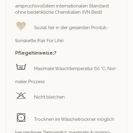
anspruchsvoll­stem inter­na­tionalen Stan­dard
ohne beden­kliche Chemikalien (IVN Best)
Sozial fair in der gesamten Pro­duk­
tions­kette (Fair For Life)
Pflegehinweise:?
Max­i­male Waschtem­per­atur 60 °C, Nor­
maler Prozess
Nicht bleichen
Trock­nen im Wäschetrock­n­er möglich
bei niedriger Tem­per­atur, max­i­male Aus­gang­