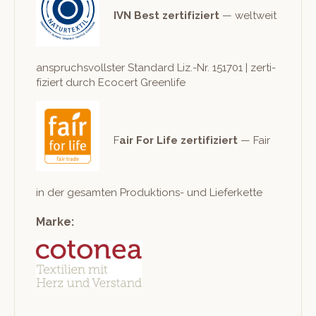
IVN Best zer­ti­fiziert
— weltweit
anspruchsvoll­ster Stan­dard Liz.-Nr. 151701 | zer­ti­
fiziert durch Eco­cert Greenlife
F
air For Life zer­ti­fiziert
— Fair
in der gesamten Pro­duk­tions- und Lieferkette
Marke: