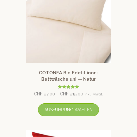
COTONEA Bio Edel-Linon-
Bettwäsche uni — Natur
Bewertet mit
CHF
27.00
–
CHF
215.00
inkl. MwSt.
5.00
von 5
AUSFÜHRUNG WÄHLEN