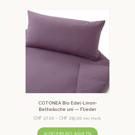
COTONEA Bio Edel-Linon-
Bettwäsche uni — Flieder
CHF
27.00
–
CHF
215.00
inkl. MwSt.
AUSFÜHRUNG WÄHLEN