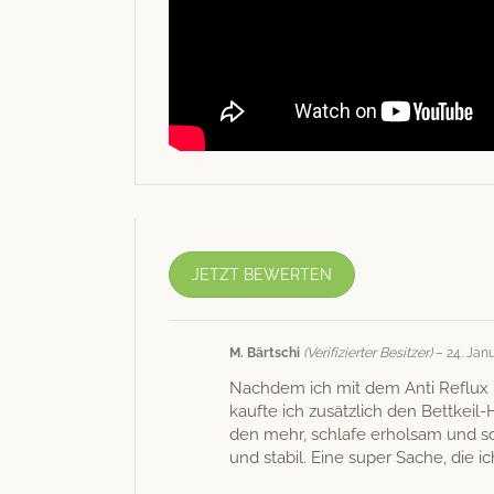
JETZT BEWERTEN
M. Bärtschi
(Verifizierter Besitzer)
–
24. Jan
Nach­dem ich mit dem Anti Reflux B
kaufte ich zusät­zlich den Bet­tkeil
den mehr, schlafe erhol­sam und sch
und sta­bil. Eine super Sache, die 