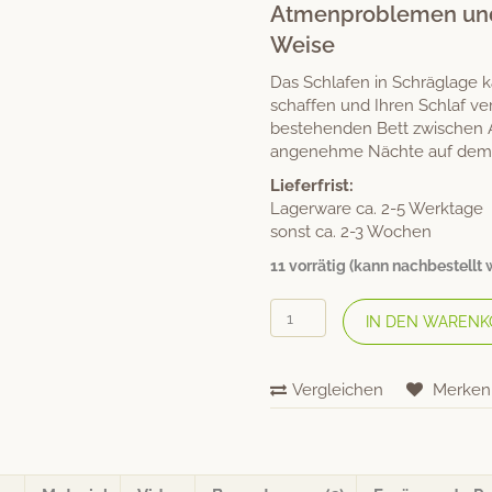
Atmenproblemen und 
Weise
Das Schlafen in Schräglage k
schaffen und Ihren Schlaf ver
bestehenden Bett zwischen A
angenehme Nächte auf dem «
Lieferfrist:
Lagerware ca. 2-5 Werktage
sonst ca. 2-3 Wochen
11 vorrätig (kann nachbestellt
Bettkeil
IN DEN WARENK
Holz
–
Aufsatz
Vergleichen
Merken
1°
schräg
Menge