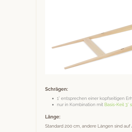
Schrägen:
1° entsprechen ein­er kopf­seit­i­gen 
nur in Kom­bi­na­tion mit
Basis-Keil 3° 
Länge:
Stan­dard 200 cm, andere Län­gen sind auf