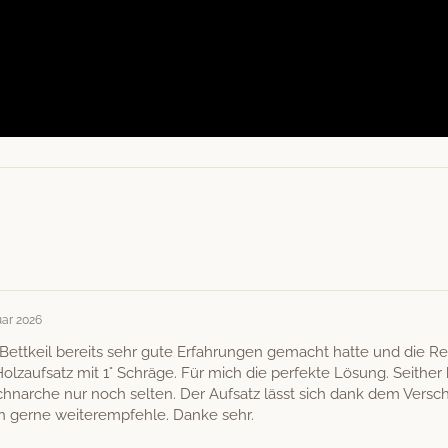
uar 2026
et­tkeil bere­its sehr gute Erfahrun­gen gemacht hat­te und die R
-Holza­uf­satz mit 1° Schräge. Für mich die per­fek­te Lösung. Sei­th
nar­che nur noch sel­ten. Der Auf­satz lässt sich dank dem Ver­schl
ich gerne weit­erempfehle. Danke sehr.