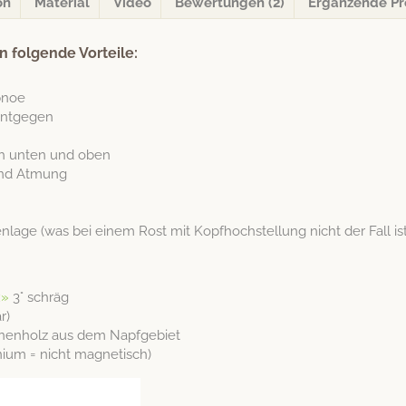
on
Material
Video
Bewertungen (2)
Ergänzende Pr
n folgende Vorteile:
pnoe
entgegen
ach unten und oben
 und Atmung
en­lage (was bei einem Rost mit Kopfhochstel­lung nicht der Fall ist
x»
3° schräg
r)
n­nen­holz aus dem Napfgebiet
ini­um = nicht magnetisch)