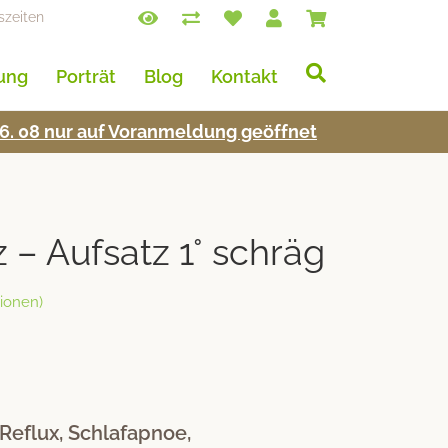
szeiten
lung
Porträt
Blog
Kontakt
s 16. 08 nur auf Voran­mel­dung geöffnet
z – Aufsatz 1° schräg
ionen)
Reflux, Schlafapnoe,