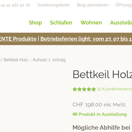
+41 41 467 20 70
Sonderangebote
Blog abonnieren
Öffnung
Shop
Schlafen
Wohnen
Ausstel
NTE Pro­duk­te
|
Betrieb­s­fe­rien light; vom 27. 07 bi
/ Bettkeil Holz – Aufsatz 1° schräg
Bettkeil Hol
(
2
Kundenrezens
Bewertet mit
2
5.00
von 5,
CHF
198.00
inkl. MwSt.
basierend
auf
Kundenbew
Produkt in Ausstellung
ertungen
Mögliche Abhilfe bei 