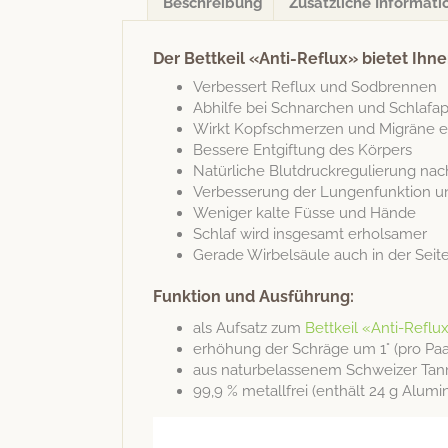
Beschreibung
Zusätzliche Informati
Der Bettkeil «Anti-Reflux» bietet Ihne
Verbessert Reflux und Sodbrennen
Abhil­fe bei Schnar­chen und Schlafa
Wirkt Kopf­schmerzen und Migräne 
Bessere Ent­gif­tung des Körpers
Natür­liche Blut­druck­reg­ulierung n
Verbesserung der Lun­gen­funk­tion
Weniger kalte Füsse und Hände
Schlaf wird ins­ge­samt erholsamer
Ger­ade Wirbel­säule auch in der Seit­
Funktion und Ausführung:
als Auf­satz zum
Bet­tkeil «Anti-Reflu
erhöhung der Schräge um 1° (pro Paa
aus naturbe­lassen­em Schweiz­er Ta
99,9 % met­all­frei (enthält 24 g Alu­m