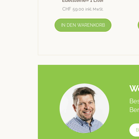
Edelsteine» 1 Liter
CHF
59.00
inkl. MwSt.
IN DEN WARENKORB
We
Bes
Ber
B