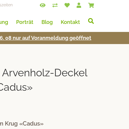
szeiten
lung
Porträt
Blog
Kontakt
s 16. 08 nur auf Voran­mel­dung geöffnet
t Arvenholz-Deckel
Cadus»
um Krug «Cadus»