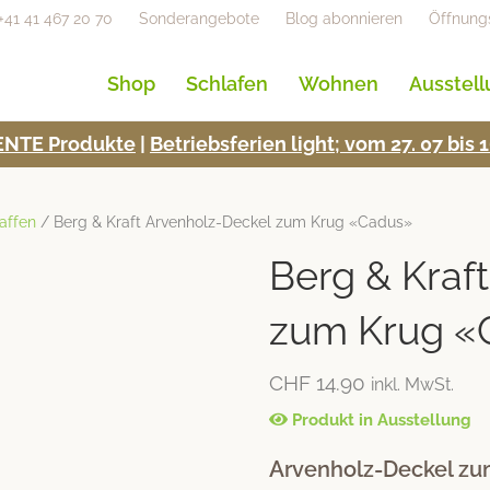
+41 41 467 20 70
Sonderangebote
Blog abonnieren
Öffnung
Shop
Schlafen
Wohnen
Ausstel
NTE Pro­duk­te
|
Betrieb­s­fe­rien light; vom 27. 07 bi
affen
/ Berg & Kraft Arvenholz-Deckel zum Krug «Cadus»
Berg & Kraf
zum Krug «
CHF
14.90
inkl. MwSt.
Produkt in Ausstellung
Arvenholz-Deckel z