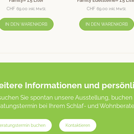
Family» 1.5 Liter
Family Edelsteine» 1.5 Lite
CHF
69.00
CHF
69.00
inkl. MwSt.
inkl. MwSt.
IN DEN WARENKORB
IN DEN WARENKORB
itere Informationen und persönl
uchen Sie spontan unsere Ausstellung, buchen 
atungstermin bei Ihrem Schlaf- und Wohnberater
eratungstermin buchen
Kontaktieren