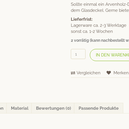
Sollte einmal ein Arvenholz-
dem Glasdeckel. Gerne bieten
Lieferfrist:
Lagerware ca. 2-3 Werktage
sonst ca. 1-2 Wochen
2 vorrätig (kann nachbestellt 
Berg
IN DEN WARENK
&
Kraft
Arvenholz-
Vergleichen
Merken
Deckel
zum
Krug
«Cadus»
Menge
on
Material
Bewertungen (0)
Passende Produkte