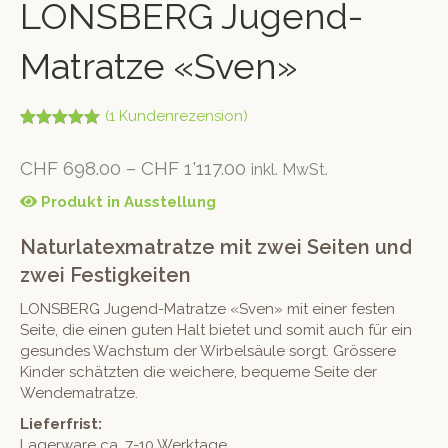
LONSBERG Jugend-
Matratze «Sven»
(
1
Kundenrezension)
Bewertet mit
1
5.00
von 5,
CHF
698.00
–
CHF
1'117.00
inkl. MwSt.
basierend
auf
Kundenbew
Produkt in Ausstellung
ertung
Naturlatexmatratze mit zwei Seiten und
zwei Festigkeiten
LONSBERG Jugend-Matratze «Sven» mit einer festen
Seite, die einen guten Halt bietet und somit auch für ein
gesundes Wachstum der Wirbelsäule sorgt. Grössere
Kinder schätzten die weichere, bequeme Seite der
Wendematratze.
Lieferfrist:
Lagerware ca. 7-10 Werktage