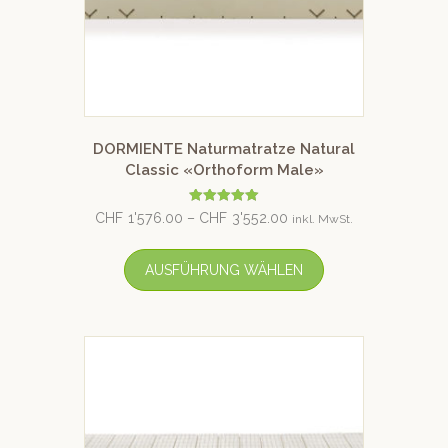
DORMIENTE Naturmatratze Natural
Classic «Orthoform Male»
Bewertet mit
CHF
1'576.00
–
CHF
3'552.00
inkl. MwSt.
5.00
von 5
AUSFÜHRUNG WÄHLEN