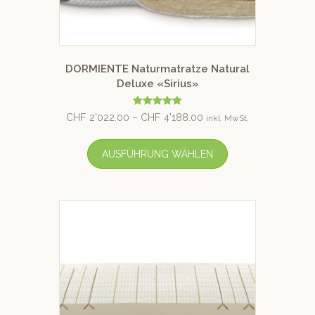
DORMIENTE Naturmatratze Natural
Deluxe «Sirius»
Bewertet mit
CHF
2'022.00
–
CHF
4'188.00
inkl. MwSt.
5.00
von 5
AUSFÜHRUNG WÄHLEN