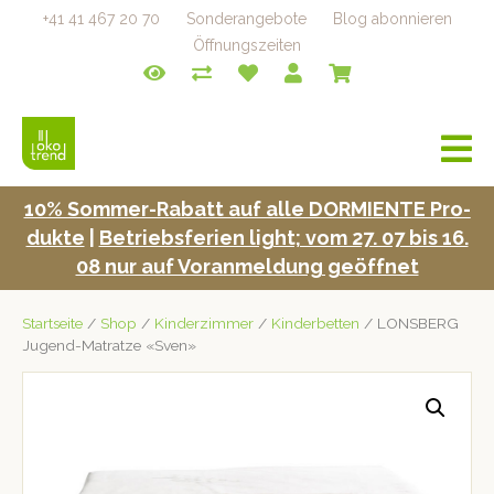
+41 41 467 20 70
Sonderangebote
Blog abonnieren
Öffnungszeiten
a
v
i
10% Som­mer-Rabatt auf alle DORMIENTE Pro­
g
duk­te
|
Betrieb­s­fe­rien light; vom 27. 07 bis 16.
a
t
08 nur auf Voran­mel­dung geöffnet
i
o
Startseite
/
Shop
/
Kinderzimmer
/
Kinderbetten
/ LONSBERG
n
Jugend-Matratze «Sven»