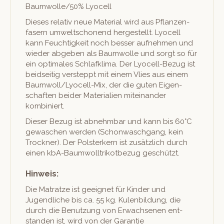
Baumwolle/50% Lyocell
Dieses rel­a­tiv neue Mate­r­i­al wird aus Pflanzen­
fasern umweltscho­nend hergestellt. Lyocell
kann Feuchtigkeit noch bess­er aufnehmen und
wieder abgeben als Baum­wolle und sorgt so für
ein opti­males Schlafk­li­ma. Der Lyocell-Bezug ist
bei­d­seit­ig ver­steppt mit einem Vlies aus einem
Baum­wol­l/­Ly­ocell-Mix, der die guten Eigen­
schaften bei­der Mate­ri­alien miteinan­der
kombiniert.
Dieser Bezug ist abnehm­bar und kann bis 60°C
gewaschen wer­den (Schon­waschgang, kein
Trock­n­er). Der Pol­sterk­ern ist zusät­zlich durch
einen kbA-Baum­woll­trikot­bezug geschützt.
Hinweis:
Die Matratze ist geeignet für Kinder und
Jugendliche bis ca. 55 kg. Kulen­bil­dung, die
durch die Benutzung von Erwach­se­nen ent­
standen ist, wird von der Garantie