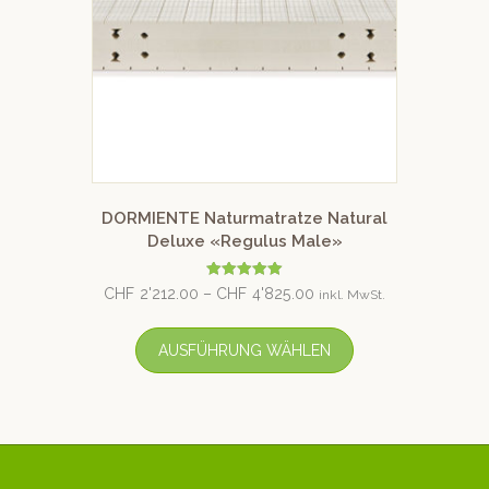
DORMIENTE Naturmatratze Natural
Deluxe «Regulus Male»
Bewertet mit
CHF
2'212.00
–
CHF
4'825.00
inkl. MwSt.
5.00
von 5
AUSFÜHRUNG WÄHLEN