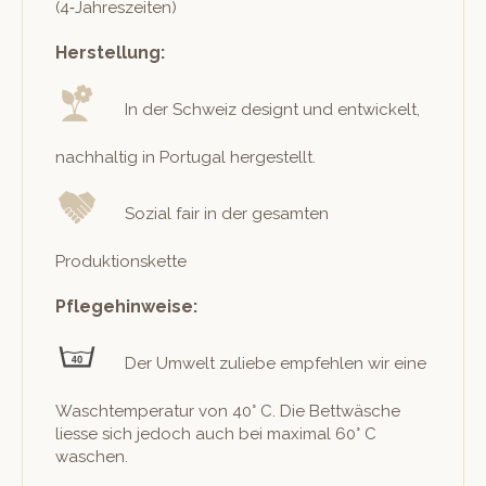
(4‑Jahreszeiten)
Herstellung:
In der Schweiz designt und entwick­elt,
nach­haltig in Por­tu­gal hergestellt.
Sozial fair in der gesamten
Produktionskette
Pflegehinweise:
Der Umwelt zuliebe empfehlen wir eine
Waschtem­per­atur von 40° C. Die Bet­twäsche
liesse sich jedoch auch bei max­i­mal 60° C
waschen.