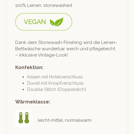
100% Leinen, stonewashed
Dank dem Stonewash-Fin­ish­ing wird die Leinen-
Bet­twäsche wun­der­bar weich und pflegele­icht
– inklu­sive Vintage-Look!
Konfektion:
Kissen mit Hotelverschluss
Duvet mit Knopfverschluss
Dou­ble Stitch (Dop­pel­stich)
Wärmeklasse:
leicht-mit­tel, nor­mal­warm