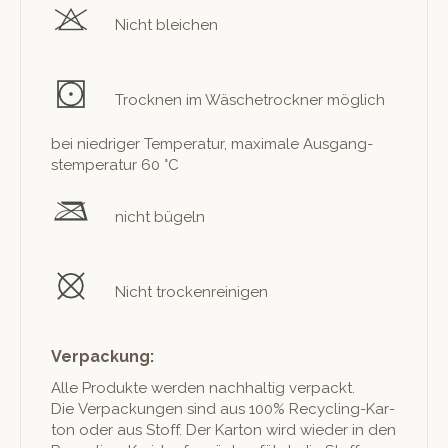
Nicht bleichen
Trock­nen im Wäschetrock­n­er möglich
bei niedriger Tem­per­atur, max­i­male Aus­gang­
stem­per­atur 60 °C
nicht bügeln
Nicht trockenreinigen
Verpackung:
Alle Pro­duk­te wer­den nach­haltig ver­packt.
Die Ver­pack­un­gen sind aus 100% Recy­cling-Kar­
ton oder aus Stoff. Der Kar­ton wird wieder in den