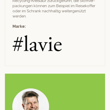
Recy­cling-Kreis­lauf zurück­ge­führt, die Stof­fver­
pack­un­gen kön­nen zum Beispiel im Reisekof­fer
oder im Schrank nach­haltig weit­er­genützt
werden.
Marke: