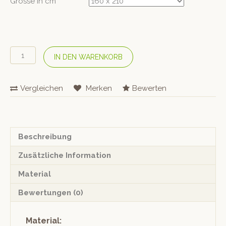
Grösse in cm
#lavie
IN DEN WARENKORB
Leinen-
Bettwäsche
«Linus»
Vergleichen
Merken
Bewerten
Sky
Menge
Beschreibung
Zusätzliche Information
Material
Bewertungen (0)
Material: