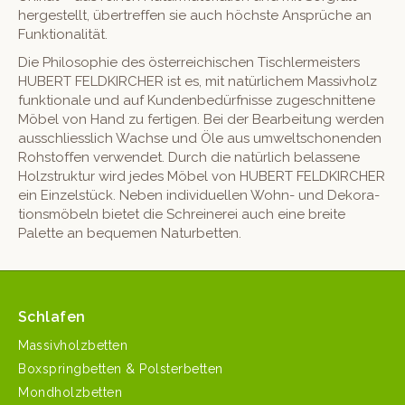
hergestellt, übertr­e­f­fen sie auch höch­ste Ansprüche an
Funktionalität.
Die Philoso­phie des öster­re­ichis­chen Tis­chler­meis­ters
HUBERT FELDKIRCHER ist es, mit natür­lichem Mas­sivholz
funk­tionale und auf Kun­denbedürfnisse zugeschnit­tene
Möbel von Hand zu fer­ti­gen. Bei der Bear­beitung wer­den
auss­chliesslich Wachse und Öle aus umweltscho­nen­den
Rohstof­fen ver­wen­det. Durch die natür­lich belassene
Holzstruk­tur wird jedes Möbel von HUBERT FELDKIRCHER
ein Einzel­stück. Neben indi­vidu­ellen Wohn- und Deko­ra­
tions­mö­beln bietet die Schreinerei auch eine bre­ite
Palette an beque­men Naturbetten.
Schlafen
Massivholzbetten
Boxspringbetten & Polsterbetten
Mondholzbetten