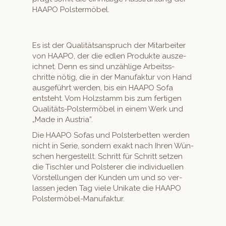
HAAPO Polstermöbel.
Es ist der Qual­ität­sanspruch der Mitar­beit­er
von HAAPO, der die edlen Pro­duk­te ausze­
ich­net. Denn es sind unzäh­lige Arbeitss­
chritte nötig, die in der Man­u­fak­tur von Hand
aus­ge­führt wer­den, bis ein HAAPO Sofa
entste­ht. Vom Holzs­tamm bis zum fer­ti­gen
Qual­itäts-Pol­ster­mö­bel in einem Werk und
„Made in Austria”.
Die HAAPO Sofas und Pol­ster­bet­ten wer­den
nicht in Serie, son­dern exakt nach Ihren Wün­
schen hergestellt. Schritt für Schritt set­zen
die Tis­chler und Pol­ster­er die indi­vidu­ellen
Vorstel­lun­gen der Kun­den um und so ver­
lassen jeden Tag viele Unikate die HAAPO
Polstermöbel-Manufaktur.