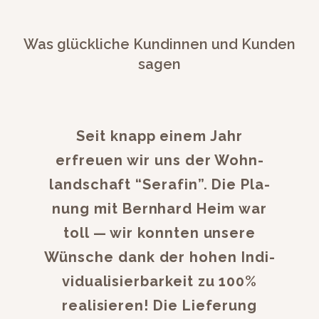
Was glückliche Kundinnen und Kunden
sagen
Seit knapp einem Jahr
erfreuen wir uns der Wohn­
land­schaft “Ser­afin”. Die Pla­
nung mit Bern­hard Heim war
toll — wir kon­nten unsere
Wün­sche dank der hohen Indi­
vid­u­al­isier­barkeit zu 100%
real­isieren! Die Liefer­ung