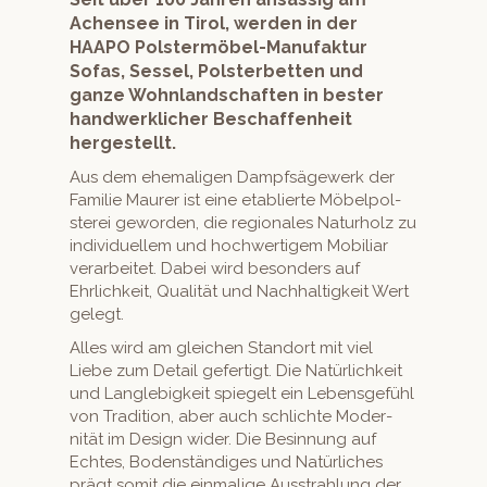
Achensee in Tirol, werden in der
HAAPO Polstermöbel-Manufaktur
Sofas, Sessel, Polsterbetten und
ganze Wohnlandschaften in bester
handwerklicher Beschaffenheit
hergestellt.
Aus dem ehe­ma­li­gen Dampf­sägew­erk der
Fam­i­lie Mau­r­er ist eine etablierte Möbelpol­
sterei gewor­den, die regionales Naturholz zu
indi­vidu­ellem und hochw­er­tigem Mobil­iar
ver­ar­beit­et. Dabei wird beson­ders auf
Ehrlichkeit, Qual­ität und Nach­haltigkeit Wert
gelegt.
Alles wird am gle­ichen Stan­dort mit viel
Liebe zum Detail gefer­tigt. Die Natür­lichkeit
und Lan­glebigkeit spiegelt ein Lebens­ge­fühl
von Tra­di­tion, aber auch schlichte Moder­
nität im Design wider. Die Besin­nung auf
Echt­es, Boden­ständi­ges und Natür­lich­es
prägt somit die ein­ma­lige Ausstrahlung der