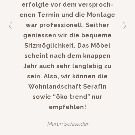
erfol­gte vor dem ver­sproch­
enen Ter­min und die Mon­tage
war pro­fes­sionell. Sei­ther
geniessen wir die bequeme
Sitzmöglichkeit. Das Möbel
scheint nach dem knap­pen
Jahr auch sehr lan­glebig zu
sein. Also, wir kön­nen die
Wohn­land­schaft Ser­afin
sowie “öko trend” nur
empfehlen!
Mar­tin Schneider