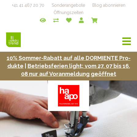
+41 41 467 20 70
Sonderangebote
Blog abonnieren
Öffnungszeiten
a
v
i
10% Som­mer-Rabatt auf alle DORMIENTE Pro­
g
duk­te
|
Betrieb­s­fe­rien light; vom 27. 07 bis 16.
a
t
08 nur auf Voran­mel­dung geöffnet
i
o
n