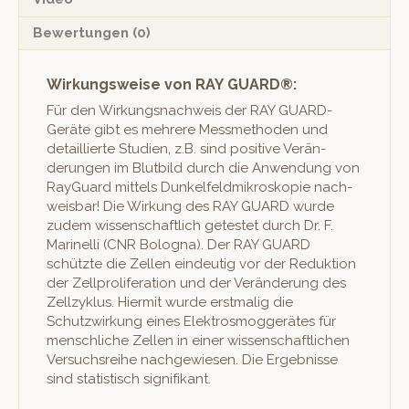
Bewertungen (0)
Wirkungsweise von RAY GUARD®:
Für den Wirkungsnach­weis der RAY GUARD-
Geräte gibt es mehrere Mess­meth­o­d­en und
detail­lierte Stu­di­en, z.B. sind pos­i­tive Verän­
derun­gen im Blut­bild durch die Anwen­dung von
Ray­Guard mit­tels Dunkelfeld­mikroskopie nach­
weis­bar! Die Wirkung des RAY GUARD wurde
zudem wis­senschaftlich getestet durch Dr. F.
Marinel­li (CNR Bologna). Der RAY GUARD
schützte die Zellen ein­deutig vor der Reduk­tion
der Zell­pro­lif­er­a­tion und der Verän­derung des
Zel­lzyk­lus. Hier­mit wurde erst­ma­lig die
Schutzwirkung eines Elek­tros­mog­gerätes für
men­schliche Zellen in ein­er wis­senschaftlichen
Ver­such­srei­he nachgewiesen. Die Ergeb­nisse
sind sta­tis­tisch signifikant.