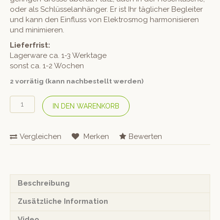
oder als Schlüsselanhänger. Er ist Ihr täglicher Begleiter
und kann den Einfluss von Elektrosmog harmonisieren
und minimieren.
Lieferfrist:
Lagerware ca. 1-3 Werktage
sonst ca. 1-2 Wochen
2 vorrätig (kann nachbestellt werden)
RAY
IN DEN WARENKORB
GUARD
«Body
&
Vergleichen
Merken
Bewerten
Car»
Transparent
5G
Menge
Beschreibung
Zusätzliche Information
Video