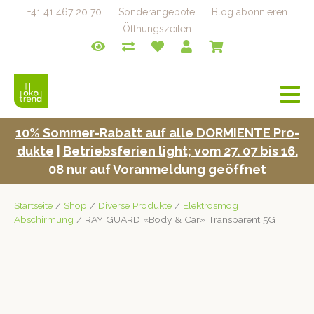
+41 41 467 20 70
Sonderangebote
Blog abonnieren
Öffnungszeiten
a
v
i
10% Som­mer-Rabatt auf alle DORMIENTE Pro­
g
duk­te
|
Betrieb­s­fe­rien light; vom 27. 07 bis 16.
a
t
08 nur auf Voran­mel­dung geöffnet
i
o
Startseite
/
Shop
/
Diverse Produkte
/
Elektrosmog
n
Abschirmung
/ RAY GUARD «Body & Car» Transparent 5G