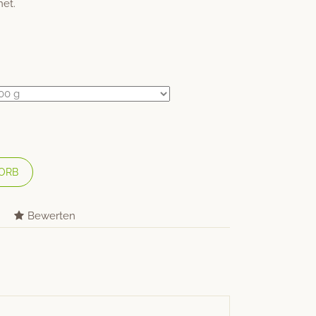
net.
ORB
Bewerten