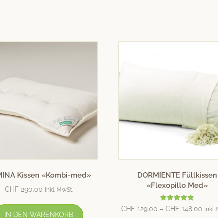
INA Kissen «Kombi-med»
DORMIENTE Füllkissen
«Flexopillo Med»
CHF
290.00
inkl. MwSt.
Bewertet
CHF
129.00
–
CHF
148.00
inkl.
mit
IN DEN WARENKORB