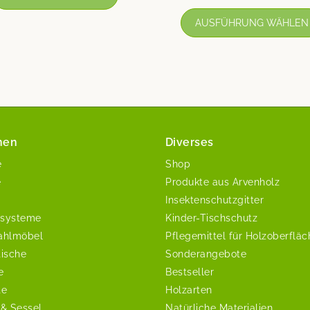
4.79
von 5
AUSFÜHRUNG WÄHLEN
nen
Diverses
e
Shop
e
Produkte aus Arvenholz
Insektenschutzgitter
systeme
Kinder-Tischschutz
ahlmöbel
Pflegemittel für Holzoberflä
tische
Sonderangebote
e
Bestseller
te
Holzarten
 & Sessel
Natürliche Materialien