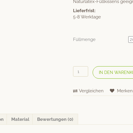
Naturlatex-Füllkissens geeig
Lieferfrist:
5-8 Werktage
Füllmenge
Nachfüllbeutel
IN DEN WARENK
Naturlatex-
Stäbchen
Menge
Vergleichen
Merken
on
Material
Bewertungen (0)