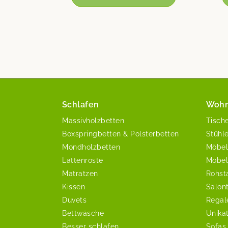
Schlafen
Woh
Massivholzbetten
Tisch
Boxspringbetten & Polsterbetten
Stühl
Mondholzbetten
Möbel
Lattenroste
Möbel
Matratzen
Rohst
Kissen
Salon
Duvets
Regal
Bettwäsche
Unika
Besser schlafen
Sofas