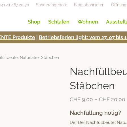
+41 41 467 20 70
Sonderangebote
Blog abonnieren
Öffnung
Shop
Schlafen
Wohnen
Ausstel
NTE Pro­duk­te
|
Betrieb­s­fe­rien light; vom 27. 07 bi
füllbeutel Naturlatex-Stäbchen
Nachfüllbeu
Stäbchen
CHF
9.00
–
CHF
20.00
Nachfüllung nötig?
Der Der Nachfüllbeutel Natur