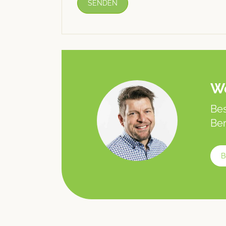
We
Bes
Ber
B