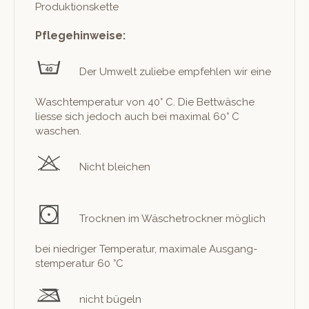
Produktionskette
Pflegehinweise:
Der Umwelt zuliebe empfehlen wir eine
Waschtem­per­atur von 40° C. Die Bet­twäsche
liesse sich jedoch auch bei max­i­mal 60° C
waschen.
Nicht bleichen
Trock­nen im Wäschetrock­n­er möglich
bei niedriger Tem­per­atur, max­i­male Aus­gang­
stem­per­atur 60 °C
nicht bügeln