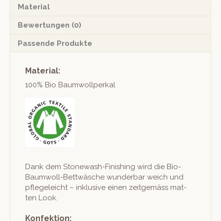
Material
Bewertungen (0)
Passende Produkte
Material:
100% Bio Baumwollperkal
Dank dem Stonewash-Fin­ish­ing wird die Bio-
Baum­woll-Bet­twäsche wun­der­bar weich und
pflegele­icht – inklu­sive einen zeit­gemäss mat­
ten Look.
Konfektion: