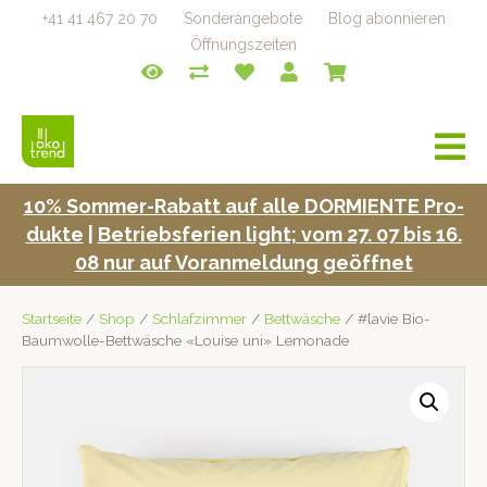
+41 41 467 20 70
Sonderangebote
Blog abonnieren
Öffnungszeiten
a
v
i
10% Som­mer-Rabatt auf alle DORMIENTE Pro­
g
duk­te
|
Betrieb­s­fe­rien light; vom 27. 07 bis 16.
a
t
08 nur auf Voran­mel­dung geöffnet
i
o
Startseite
/
Shop
/
Schlafzimmer
/
Bettwäsche
/ #lavie Bio-
n
Baumwolle-Bettwäsche «Louise uni» Lemonade