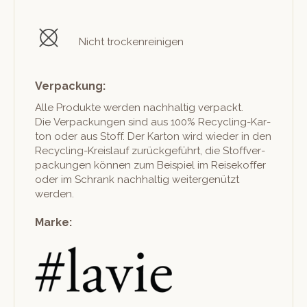
Nicht trockenreinigen
Verpackung:
Alle Pro­duk­te wer­den nach­haltig ver­packt.
Die Ver­pack­un­gen sind aus 100% Recy­cling-Kar­
ton oder aus Stoff. Der Kar­ton wird wieder in den
Recy­cling-Kreis­lauf zurück­ge­führt, die Stof­fver­
pack­un­gen kön­nen zum Beispiel im Reisekof­fer
oder im Schrank nach­haltig weit­er­genützt
werden.
Marke: