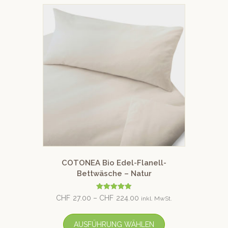
COTONEA Bio Edel-Flanell-
Bettwäsche – Natur
Bewertet mit
CHF
27.00
–
CHF
224.00
inkl. MwSt.
5.00
von 5
AUSFÜHRUNG WÄHLEN