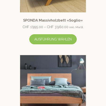
SPONDA Massivholzbett «Soglio»
CHF
1'995.00
–
CHF
3'960.00
inkl. MwSt.
AUSFÜHRUNG WÄHLEN