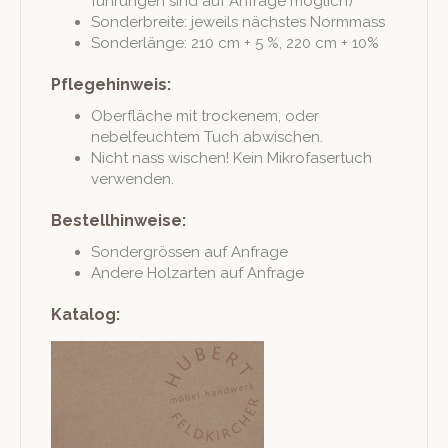
führun­gen sind auf Anfrage möglich)
Son­der­bre­ite: jew­eils näch­stes Normmass
Son­der­länge: 210 cm + 5 %, 220 cm + 10%
Pflegehinweis:
Ober­fläche mit trock­en­em, oder
nebelfeuchtem Tuch abwischen.
Nicht nass wis­chen! Kein Mikro­faser­tuch
verwenden.
Bestellhinweise:
Son­der­grössen auf Anfrage
Andere Holzarten auf Anfrage
Katalog: