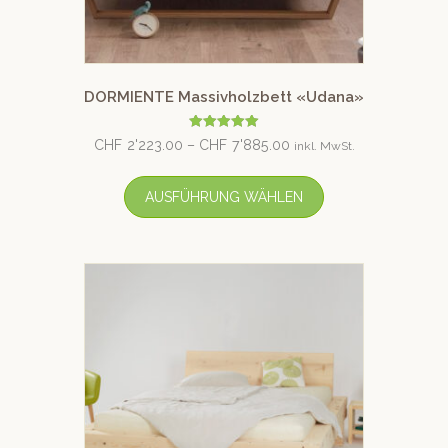
DORMIENTE Massivholzbett «Udana»
Bewertet mit
CHF
2'223.00
–
CHF
7'885.00
inkl. MwSt.
5.00
von 5
AUSFÜHRUNG WÄHLEN