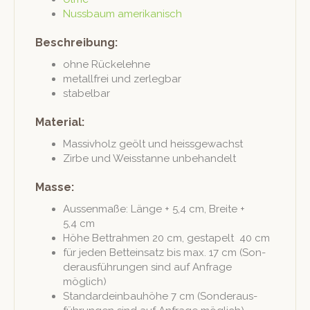
Nuss­baum amerikanisch
Beschreibung:
ohne Rück­elehne
met­all­frei und zerlegbar
sta­bel­bar
Material:
Mas­sivholz geölt und heissgewachst
Zirbe und Weis­stanne unbehandelt
Masse:
Aussen­maße: Länge + 5,4 cm, Bre­ite +
5,4 cm
Höhe Bet­trah­men 20 cm, gestapelt 40 cm
für jeden Bet­tein­satz bis max. 17 cm (Son­
der­aus­führun­gen sind auf Anfrage
möglich)
Stan­dard­ein­bauhöhe 7 cm (Son­der­aus­