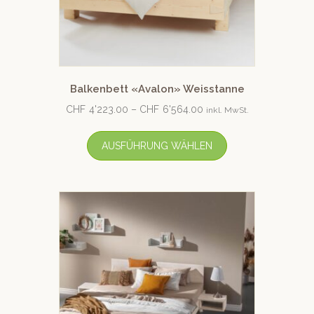
Balkenbett «Avalon» Weisstanne
CHF
4'223.00
–
CHF
6'564.00
inkl. MwSt.
AUSFÜHRUNG WÄHLEN