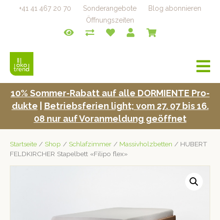
+41 41 467 20 70
Sonderangebote
Blog abonnieren
Öffnungszeiten
a
v
i
10% Som­mer-Rabatt auf alle DORMIENTE Pro­
g
duk­te
|
Betrieb­s­fe­rien light; vom 27. 07 bis 16.
a
t
08 nur auf Voran­mel­dung geöffnet
i
o
Startseite
/
Shop
/
Schlafzimmer
/
Massivholzbetten
/ HUBERT
n
FELDKIRCHER Stapelbett «Filipo flex»