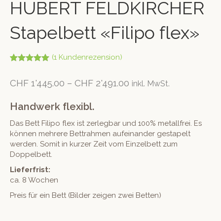
HUBERT FELDKIRCHER
Stapelbett «Filipo flex»
(
1
Kundenrezension)
Bewertet mit
1
5.00
von 5,
CHF
1'445.00
–
CHF
2'491.00
inkl. MwSt.
basierend
auf
Kundenbew
Handwerk flexibl.
ertung
Das Bett Filipo flex ist zerlegbar und 100% metallfrei. Es
können mehrere Bettrahmen aufeinander gestapelt
werden. Somit in kurzer Zeit vom Einzelbett zum
Doppelbett.
Lieferfrist:
ca. 8 Wochen
Preis für ein Bett (Bilder zeigen zwei Betten)