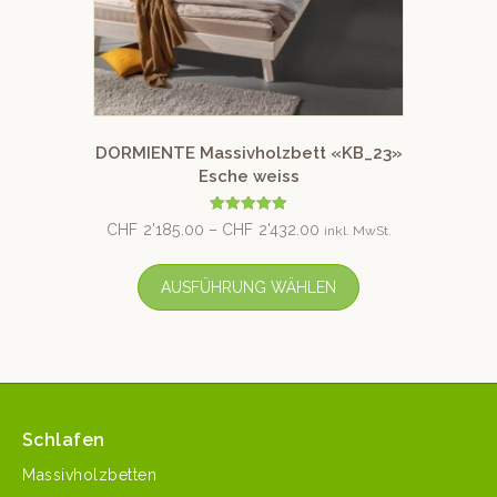
DORMIENTE Massivholzbett «KB_23»
Esche weiss
Bewertet mit
CHF
2'185.00
–
CHF
2'432.00
inkl. MwSt.
5.00
von 5
AUSFÜHRUNG WÄHLEN
Schlafen
Massivholzbetten