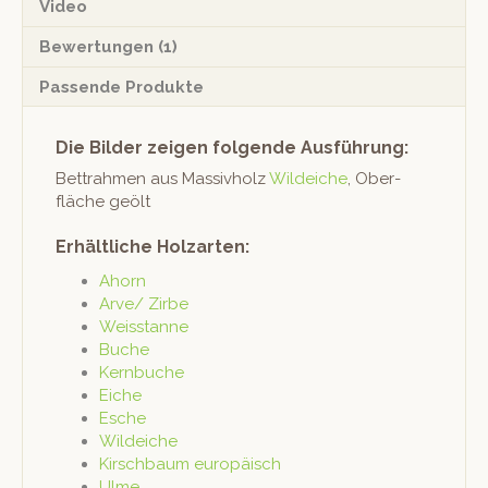
Video
Bewertungen (1)
Passende Produkte
Die Bilder zeigen folgende Ausführung:
Bet­trah­men aus Mas­sivholz
Wilde­iche
, Ober­
fläche geölt
Erhältliche Holzarten:
Ahorn
Arve/ Zirbe
Weis­stanne
Buche
Kern­buche
Eiche
Esche
Wilde­iche
Kirschbaum europäisch
Ulme