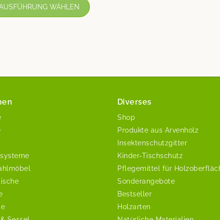
AUSFÜHRUNG WÄHLEN
nen
Diverses
e
Shop
e
Produkte aus Arvenholz
Insektenschutzgitter
systeme
Kinder-Tischschutz
ahlmöbel
Pflegemittel für Holzoberflä
tische
Sonderangebote
e
Bestseller
te
Holzarten
 & Sessel
Natürliche Materialien