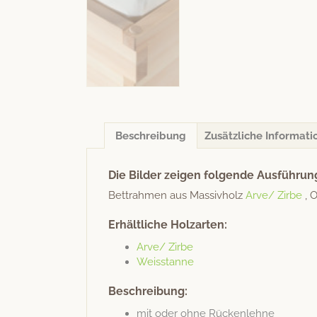
Beschreibung
Zusätzliche Informati
Die Bilder zeigen folgende Ausführun
Bet­trah­men aus Mas­sivholz
Arve/ Zirbe
, O
Erhältliche Holzarten:
Arve/ Zirbe
Weis­stanne
Beschreibung:
mit oder ohne Rückenlehne