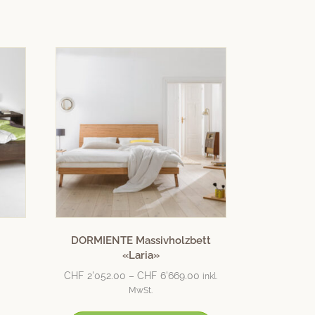
DORMIENTE Massivholzbett
«Laria»
CHF
2'052.00
–
CHF
6'669.00
inkl.
MwSt.