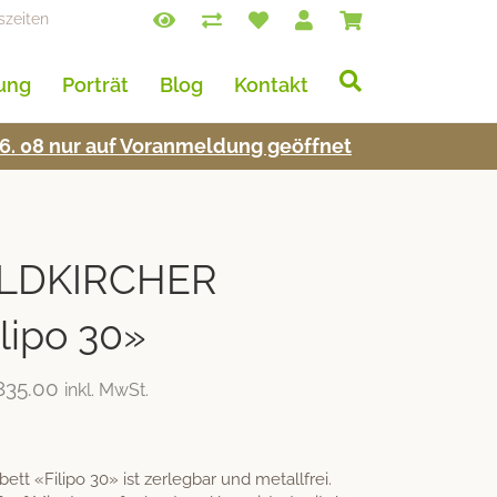
szeiten
lung
Porträt
Blog
Kontakt
s 16. 08 nur auf Voran­mel­dung geöffnet
LDKIRCHER
lipo 30»
835.00
inkl. MwSt.
 «Filipo 30» ist zerlegbar und metallfrei.