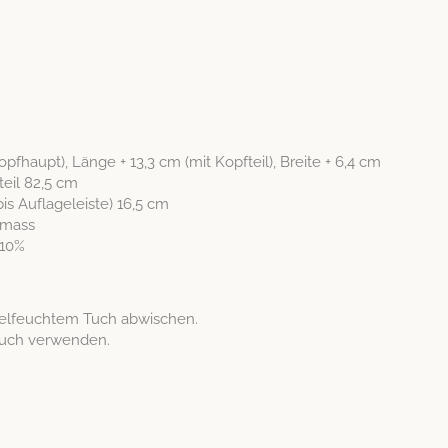
haupt), Länge + 13,3 cm (mit Kopfteil), Bre­ite + 6,4 cm
eil 82,5 cm
is Aufla­geleiste) 16,5 cm
rmmass
 10%
ebelfeuchtem Tuch abwischen.
­tuch verwenden.