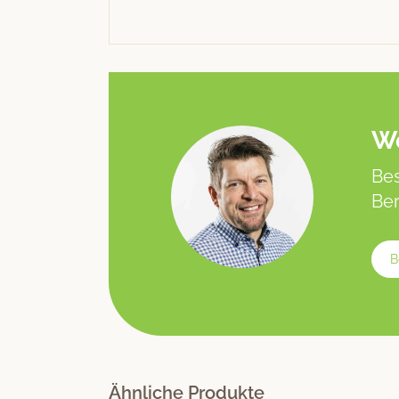
We
Bes
Ber
B
Ähnliche Produkte