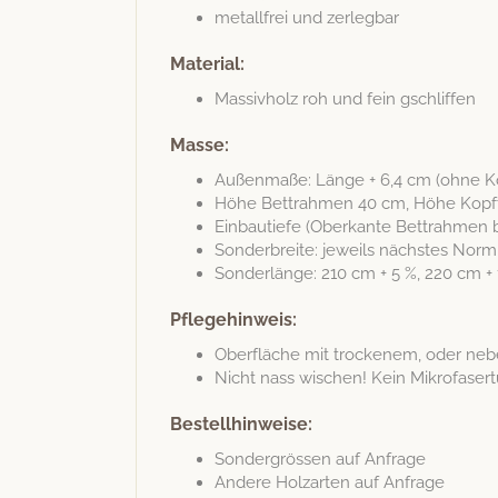
met­all­frei und zerlegbar
Material:
Mas­sivholz roh und fein gschliffen
Masse:
Außen­maße: Länge + 6,4 cm (ohne Kopf
Höhe Bet­trah­men 40 cm, Höhe Kopft
Ein­bau­tiefe (Oberkante Bet­trah­men b
Son­der­bre­ite: jew­eils näch­stes No
Son­der­länge: 210 cm + 5 %, 220 cm +
Pflegehinweis:
Ober­fläche mit trock­en­em, oder n
Nicht nass wis­chen! Kein Mikro­faser
Bestellhinweise:
Son­der­grössen auf Anfrage
Andere Holzarten auf Anfrage