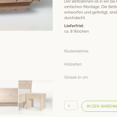
Der Bettrahmen ist in ein bis
einfachen Montage. Die Bett
entworfen und gefertigt, sin
durchdacht.
Lieferfrist:
ca. 8 Wochen
Rückenlehne
Holzarten
Grösse in cm
HUBERT
IN DEN WARENK
FELDKIRCHER
Holzbett