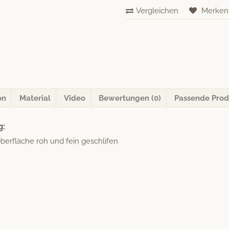
«Filipo
Vergleichen
Merken
30»
Menge
on
Material
Video
Bewertungen (0)
Passende Prod
g:
ber­fläche roh und fein geschlifen