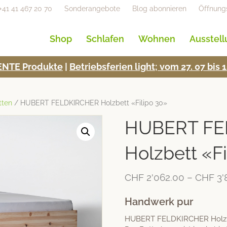
+41 41 467 20 70
Sonderangebote
Blog abonnieren
Öffnung
Shop
Schlafen
Wohnen
Ausstel
NTE Pro­duk­te
|
Betrieb­s­fe­rien light; vom 27. 07 bi
tten
/ HUBERT FELDKIRCHER Holzbett «Filipo 30»
HUBERT FE
Holzbett «Fi
CHF
2'062.00
–
CHF
3'
Handwerk pur
HUBERT FELDKIRCHER Holzbett