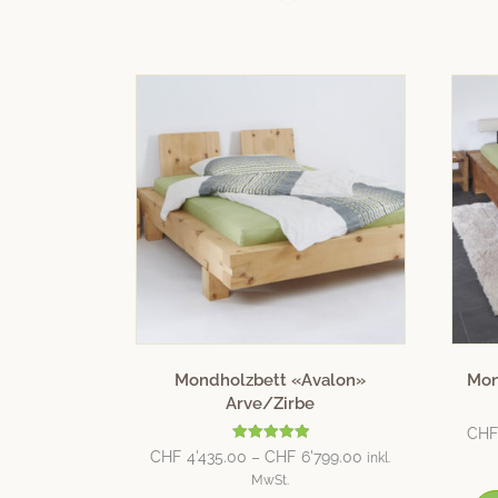
Mondholzbett «Avalon»
Mon
Arve/Zirbe
CHF
Bewertet mit
CHF
4'435.00
–
CHF
6'799.00
inkl.
5.00
von 5
MwSt.