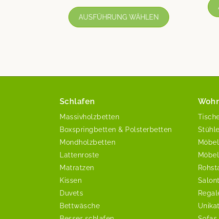
AUSFÜHRUNG WÄHLEN
Schlafen
Woh
Massivholzbetten
Tisch
Boxspringbetten & Polsterbetten
Stühl
Mondholzbetten
Möbel
Lattenroste
Möbel
Matratzen
Rohst
Kissen
Salon
Duvets
Regal
Bettwäsche
Unika
Besser schlafen
Sofas