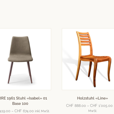
RE 1961 Stuhl «Isabel» 01
Holzstuhl «Line»
Base 100
CHF
888.00
–
CHF
1'005.00
419.00
–
CHF
674.00
MwSt.
inkl. MwSt.