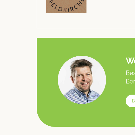
We
Bes
Ber
B