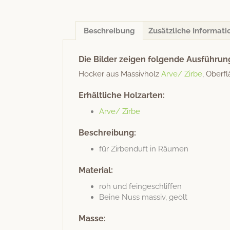
Beschreibung
Zusätzliche Informati
Die Bilder zeigen folgende Ausführun
Hock­er aus Mas­sivholz
Arve/ Zirbe
, Ober­f
Erhältliche Holzarten:
Arve/ Zirbe
Beschreibung:
für Zir­ben­duft in Räumen
Material:
roh und feingeschliffen
Beine Nuss mas­siv, geölt
Masse: