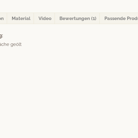
on
Material
Video
Bewertungen (1)
Passende Prod
g:
läche geölt