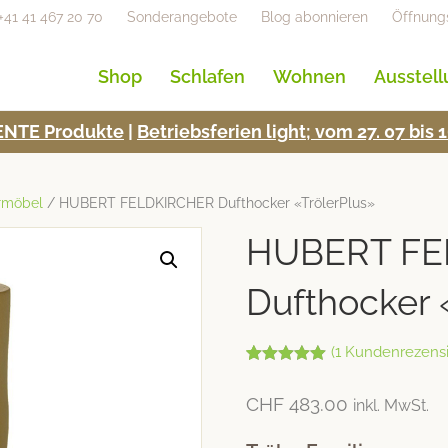
+41 41 467 20 70
Sonderangebote
Blog abonnieren
Öffnung
Shop
Schlafen
Wohnen
Ausstel
NTE Pro­duk­te
|
Betrieb­s­fe­rien light; vom 27. 07 bi
rmöbel
/ HUBERT FELDKIRCHER Dufthocker «TrölerPlus»
HUBERT FE
Dufthocker 
(
1
Kundenrezensi
Bewertet mit
1
5.00
von 5,
CHF
483.00
inkl. MwSt.
basierend
auf
Kundenbew