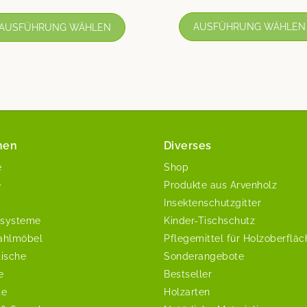
AUSFÜHRUNG WÄHLEN
AUSFÜHRUNG WÄHLEN
nen
Diverses
e
Shop
e
Produkte aus Arvenholz
Insektenschutzgitter
systeme
Kinder-Tischschutz
ahlmöbel
Pflegemittel für Holzoberflä
tische
Sonderangebote
e
Bestseller
te
Holzarten