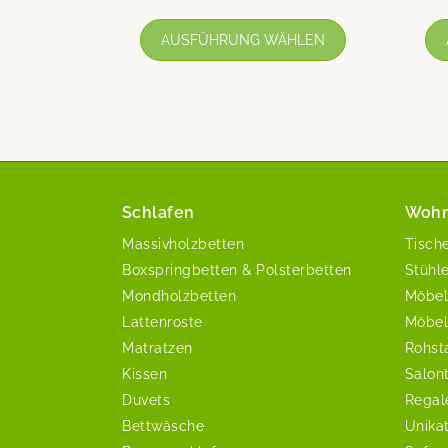
AUSFÜHRUNG WÄHLEN
Schlafen
Woh
Massivholzbetten
Tisch
Boxspringbetten & Polsterbetten
Stühl
Mondholzbetten
Möbel
Lattenroste
Möbel
Matratzen
Rohst
Kissen
Salon
Duvets
Regal
Bettwäsche
Unika