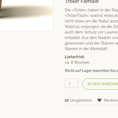
Tröler Familie
ertung
Die »Tröler« haben in der Reg
»TrölerTisch« wächst etwa do
nicht etwa um die Natur aus
Wald zu verjüngen, da die Z
auch dem Schutz vor Lawine
entastet. Aus den Nadeln un
gewonnen und der Stamm wir
Stamm in die Werkstatt.
Lieferfrist:
ca. 8 Wochen
Nicht auf Lager, beachten Sie di
HUBERT
IN DEN WARENK
FELDKIRCHER
Dufthocker
«TrölerPlus»
Vergleichen
Merken
Menge