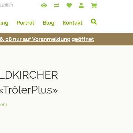
szeiten
lung
Porträt
Blog
Kontakt
s 16. 08 nur auf Voran­mel­dung geöffnet
LDKIRCHER
«TrölerPlus»
on)