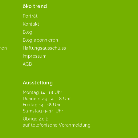
öko trend
Porträt
Kontakt
Blog
Blog abonnieren
chen
Haftungsausschluss
Impressum
AGB
Ausstellung
Mon­tag 14- 18 Uhr
Don­ner­stag 14- 18 Uhr
Fre­itag 14- 18 Uhr
Sam­stag 9- 14 Uhr
Übrige Zeit:
auf tele­fonis­che Voranmeldung.