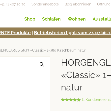
+41 41 467 20 70
Sonderangebote
Blog abonnieren
Öffnung
Shop
Schlafen
Wohnen
Ausstel
NTE Pro­duk­te
|
Betrieb­s­fe­rien light; vom 27. 07 bi
ENGLARUS Stuhl «Classic» 1–380 Kirschbaum natur
HORGENGLA
«Classic» 1
natur
(
1
Kundenrezensi
Bewertet mit
1
5.00
von 5,