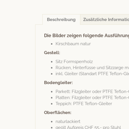
Beschreibung
Zusätzliche Informati
Die Bilder zeigen folgende Ausführun
Kirschbaum natur
Gestell:
Sitz Formsper­rholz
Rück­en, Hin­ter­füsse und Sitz­zarge 
inkl. Gleit­er (Stan­dart PTFE Teflon-G
Boden­gleit­er:
Par­kett: Filz­gleit­er oder PTFE Teflon-
Plat­ten: Filz­gleit­er oder PTFE Teflon-
Tep­pich: PTFE Teflon-Gleiter
Ober­flächen:
naturlack­iert
geölt Auf­preis CHF 55.- pro Stuhl