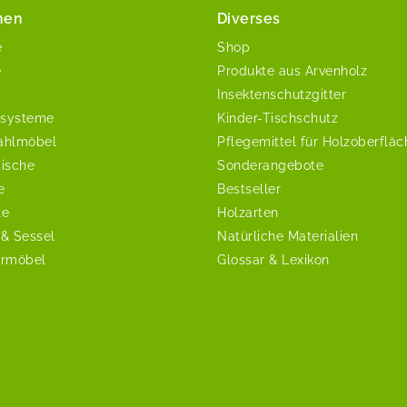
nen
Diverses
e
Shop
e
Produkte aus Arvenholz
Insektenschutzgitter
systeme
Kinder-Tischschutz
ahlmöbel
Pflegemittel für Holzoberflä
tische
Sonderangebote
e
Bestseller
te
Holzarten
 & Sessel
Natürliche Materialien
ermöbel
Glossar & Lexikon