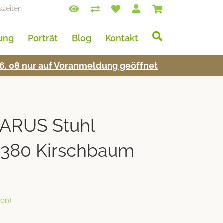
szeiten
lung
Porträt
Blog
Kontakt
s 16. 08 nur auf Voran­mel­dung geöffnet
RUS Stuhl
–380 Kirschbaum
on)