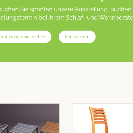
uchen Sie spontan unsere Ausstellung, buchen 
atungstermin bei Ihrem Schlaf- und Wohnberater
eratungstermin buchen
Kontaktieren