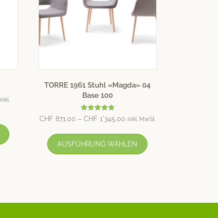
TORRE 1961 Stuhl «Magda» 04
Base 100
inkl.
Bewertet mit
CHF
871.00
–
CHF
1'345.00
inkl. MwSt.
5.00
von 5
AUSFÜHRUNG WÄHLEN