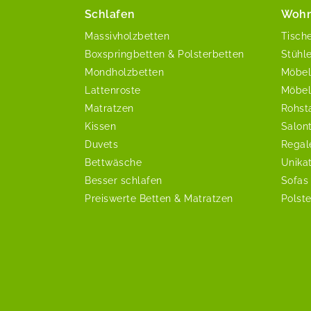
Schlafen
Woh
Massivholzbetten
Tisch
Boxspringbetten & Polsterbetten
Stühl
Mondholzbetten
Möbel
Lattenroste
Möbel
Matratzen
Rohst
Kissen
Salon
Duvets
Regal
Bettwäsche
Unika
Besser schlafen
Sofas
Preiswerte Betten & Matratzen
Polst