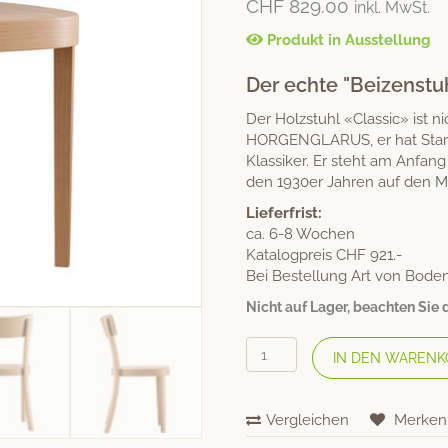
CHF
829.00
inkl. MwSt.
basierend
auf
Kundenbew
Produkt in Ausstellung
ertung
Der echte "Beizenstu
Der Holzstuhl «Classic» ist 
HORGENGLARUS, er hat Standa
Klassiker. Er steht am Anfang
den 1930er Jahren auf den M
Lieferfrist:
ca. 6-8 Wochen
Katalogpreis CHF 921.-
Bei Bestellung Art von Bode
Nicht auf Lager, beachten Sie di
HORGENGLARUS
IN DEN WARENK
Stuhl
«Classic»
1-
Vergleichen
Merken
380