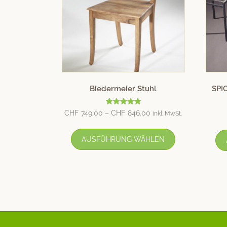
Biedermeier Stuhl
SPIC
Bewertet mit
CHF
749.00
–
CHF
846.00
inkl. MwSt.
5.00
von 5
AUSFÜHRUNG WÄHLEN