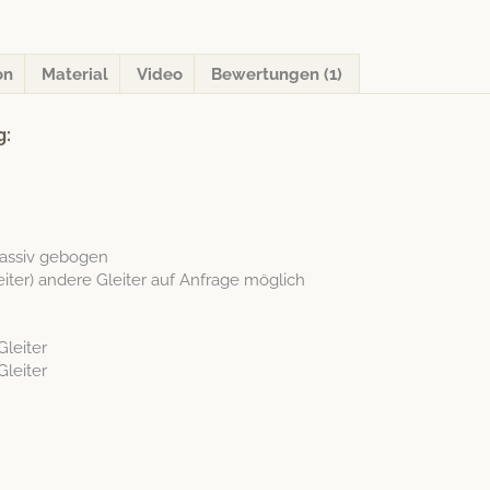
Kirschbaum
natur
Menge
on
Material
Video
Bewertungen (1)
g:
mas­siv gebogen
leit­er) andere Gleit­er auf Anfrage möglich
Gleiter
Gleiter