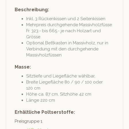
Beschreibung:
Inkl. 3 Rück­enkissen und 2 Seitenkissen
Mehrpreis durchge­hende Mas­sivholzfüsse
Fr. 323.- bis 665.- je nach Holzart und
Grösse
Option­al Bet­tkas­ten in Mas­sivholz, nur in
Verbindung mit den durchge­hende
Massivholzfüssen
Masse:
Sitztiefe und Liege­fläche wählbar,
Bre­ite Liege­fläche 80 / 90 / 100 oder
120 cm
Höhe ca. 87 cm, Sitzhöhe 42 cm
Länge 220 cm
Erhältliche Poltserstoffe:
Preis­gruppe 1