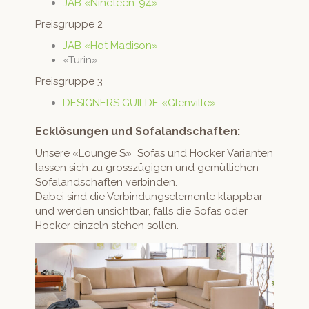
JAB «Nine­teen-94»
Preis­gruppe 2
JAB «Hot Madison»
«Turin»
Preis­gruppe 3
DESIGNERS GUILDE «Glenville»
Ecklösungen und Sofalandschaften:
Unsere «Lounge S» Sofas und Hock­er Vari­anten
lassen sich zu grosszügi­gen und gemütlichen
Sofa­land­schaften verbinden.
Dabei sind die Verbindungse­le­mente klapp­bar
und wer­den unsicht­bar, falls die Sofas oder
Hock­er einzeln ste­hen sollen.