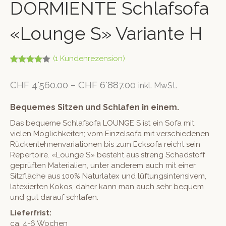
DORMIENTE Schlafsofa
«Lounge S» Variante H
(
1
Kundenrezension)
Bewertet
1
mit
4.00
CHF
4'560.00
–
CHF
6'887.00
inkl. MwSt.
von 5,
basieren
d auf
Bequemes Sitzen und Schlafen in einem.
Kundenb
ewertung
Das bequeme Schlafsofa LOUNGE S ist ein Sofa mit
vielen Möglichkeiten; vom Einzelsofa mit verschiedenen
Rückenlehnenvariationen bis zum Ecksofa reicht sein
Repertoire. «Lounge S» besteht aus streng Schadstoff
geprüften Materialien, unter anderem auch mit einer
Sitzfläche aus 100% Naturlatex und lüftungsintensivem,
latexierten Kokos, daher kann man auch sehr bequem
und gut darauf schlafen.
Lieferfrist:
ca. 4-6 Wochen