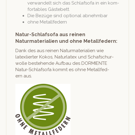
ver­wan­delt sich das Schlaf­so­fa in ein kom­
fort­a­bles Gästebett.
Die Bezüge sind option­al abnehmbar
ohne Met­allfed­ern
Natur-Schlafsofa aus reinen
Naturmaterialien und ohne Metallfedern:
Dank des aus reinen Natur­ma­te­ri­alien wie
latexliert­er Kokos, Naturla­tex und Schaf­schur­
wolle beste­hende Auf­bau des DORMIENTE
Natur-Schlaf­so­fa kommt es ohne Met­allfed­
ern aus.