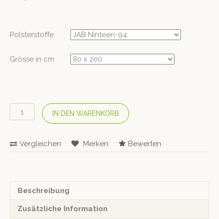
Polsterstoffe
Grösse in cm
DORMIENTE
IN DEN WARENKORB
Schlafsofa
«Lounge
S»
Vergleichen
Merken
Bewerten
Variante
H
Menge
Beschreibung
Zusätzliche Information