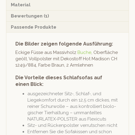
Material
Bewertungen (1)
Passende Produkte
Die Bilder zeigen folgende Ausführung:
Eck­ige Füsse aus Mas­sivholz
Buche
, Ober­fläche
geölt, Vollpol­ster mit Dekostoff Hot Madi­son CH
1249/884, Farbe Braun, 2 Armlehnen
Die Vorteile dieses Schlafsofas auf
einen Blick:
aus­geze­ich­neter Sitz‑, Schlaf‑, und
Liegekom­fort durch ein 12,5 cm dick­es, mit
rein­er Schur­wolle – aus kon­trol­liert biol­o­
gis­ch­er Tier­hal­tung – umman­teltes
NATURLATEX-POLSTER aus Flexicuts
Sitz- und Rück­en­pol­ster ver­rutschen nicht
Ent­fer­nen Sie die Sofakissen und schon