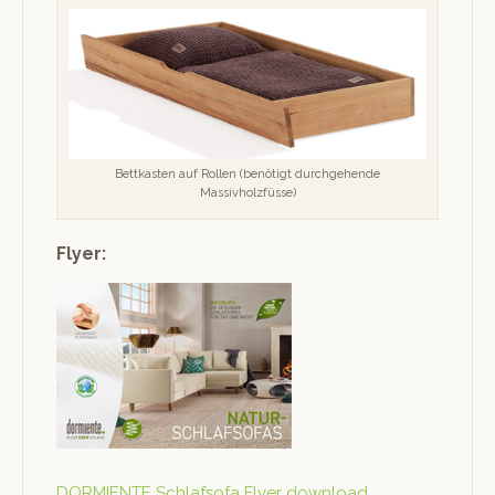
Bet­tkas­ten auf Rollen (benötigt durchge­hende
Massivholzfüsse)
Flyer:
DORMIENTE Schlaf­so­fa Fly­er download