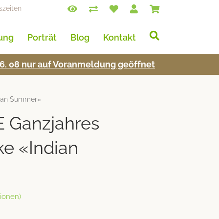
szeiten
lung
Porträt
Blog
Kontakt
s 16. 08 nur auf Voran­mel­dung geöffnet
dian Summer»
 Ganzjahres
e «Indian
ionen)