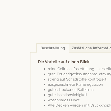
Beschreibung
Zusätzliche Informati
Die Vorteile auf einen Blick:
reine Cel­lu­lose­faser­fül­lung- Her­ste
gute Feuchtigkeit­sauf­nahme, atmun
streng auf Schad­stoffe kontrolliert
aus­geze­ich­nete Klimaregulation
gutes, trock­enes Bettklima
gute Iso­la­tions­fähigkeit
waschbares Duvet
Alle Deck­en wer­den mit Druck­knöpfe