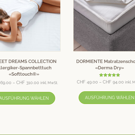
ET DREAMS COLLECTION
DORMIENTE Matratzensch
llergiker-Spannbetttuch
«Derma Dry»
«Softtouch®»
Bewertet
CHF
49.00
–
CHF
94.00
69.00
–
CHF
310.00
inkl. 
inkl. MwSt.
mit
4.80
von 5
AUSFÜHRUNG WÄHLEN
AUSFÜHRUNG WÄHLEN