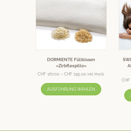
DORMIENTE Füllkissen
SWE
«Zirbflexpillo»
A
CHF
167.00
–
CHF
195.00
inkl. MwSt.
CHF
AUSFÜHRUNG WÄHLEN