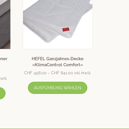
oner
HEFEL Ganzjahres-Decke
«KlimaControl Comfort»
CHF
458.00
–
CHF
841.00
inkl. MwSt.
MwSt.
AUSFÜHRUNG WÄHLEN