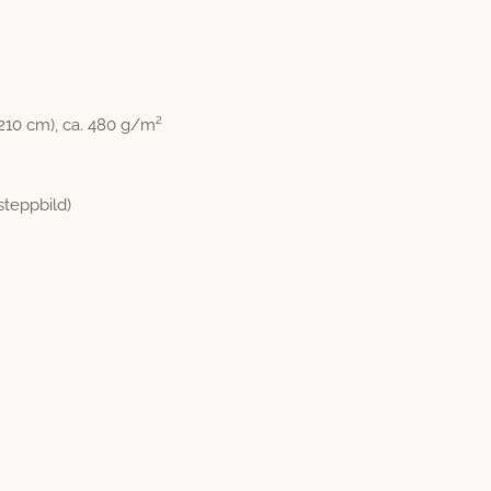
210 cm), ca. 480 g/m²
tepp­bild)