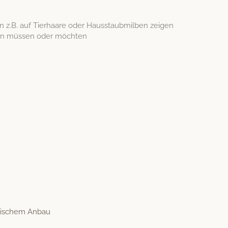
nen z.B. auf Tier­haare oder Hausstaub­mil­ben zeigen
chen müssen oder möchten
o­gis­chem Anbau