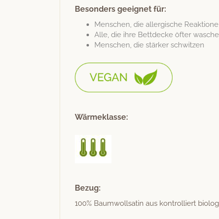
Besonders geeignet für:
Men­schen, die aller­gis­che Reak­tio­
Alle, die ihre Bettdecke öfter was
Men­schen, die stärk­er schwitzen
Wärmeklasse:
Bezug:
100% Baum­woll­satin aus kon­trol­liert biol­