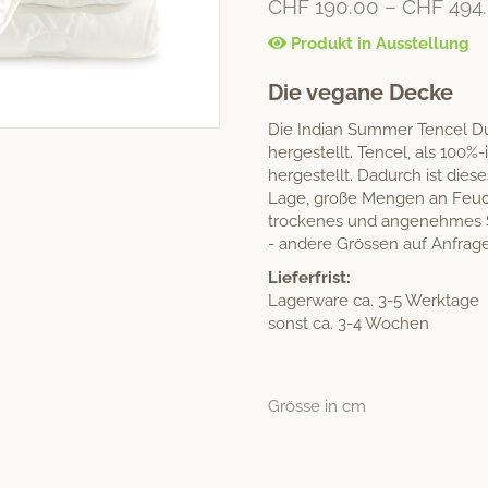
CHF
190.00
–
CHF
494
basierend
auf
Kundenbew
Produkt in Ausstellung
ertungen
Die vegane Decke
Die Indian Summer Tencel Du
hergestellt. Tencel, als 100%
hergestellt. Dadurch ist diese
Lage, große Mengen an Feuc
trockenes und angenehmes S
- andere Grössen auf Anfrag
Lieferfrist:
Lagerware ca. 3-5 Werktage
sonst ca. 3-4 Wochen
Grösse in cm