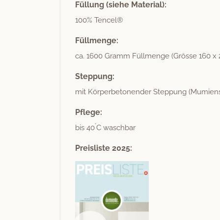
Füllung (siehe Material):
100% Ten­cel®
Füllmenge:
ca. 1600 Gramm Füll­menge (Grösse 160 x 
Steppung:
mit Kör­per­be­to­nen­der Step­pung (Mumien­s
Pflege:
°
bis 40
C waschbar
Preisliste 2025: