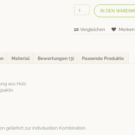
DORMIENTE
IN DEN WARENK
Ganzjahres
Tencel-
Decke
Vergleichen
Merken
«Indian
Summer»
Menge
on
Material
Bewertungen (3)
Passende Produkte
l­lung aus Holz
gsaktiv
n geliefert zur indi­v­du­ellen Kombination