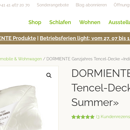
+41 41 467 20 70
Sonderangebote
Blog abonnieren
Öffnung
Shop
Schlafen
Wohnen
Ausstel
NTE Pro­duk­te
|
Betrieb­s­fe­rien light; vom 27. 07 bi
hnmobile & Wohnwagen
/ DORMIENTE Ganzjahres Tencel-Decke «In
DORMIENTE
Tencel-Deck
Summer»
(
3
Kundenrezens
Bewertet mit
3
5.00
von 5,