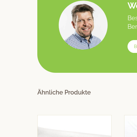
We
Bes
Ber
B
Ähnliche Produkte