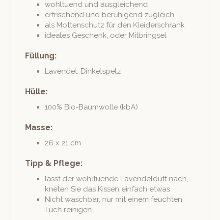
wohltuend und ausgleichend
erfrischend und beruhi­gend zugleich
als Mot­ten­schutz für den Kleiderschrank
ide­ales Geschenk, oder Mitbringsel
Füllung:
Laven­del, Dinkelspelz
Hülle:
100% Bio-Baum­wolle (kbA)
Masse:
26 x 21 cm
Tipp & Pflege:
lässt der wohltuende Laven­del­duft nach,
kneten Sie das Kissen ein­fach etwas
Nicht waschbar, nur mit einem feucht­en
Tuch reinigen