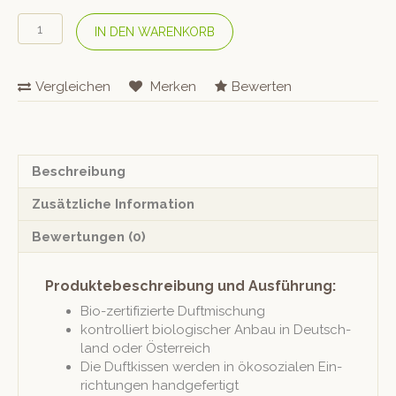
DORMIENTE
IN DEN WARENKORB
Bio-
Duftkissen
«Lavendel»
Vergleichen
Merken
Bewerten
Menge
Beschreibung
Zusätzliche Information
Bewertungen (0)
Produktebeschreibung und Ausführung:
Bio-zer­ti­fizierte Duftmischung
kon­trol­liert biol­o­gis­ch­er Anbau in Deutsch­
land oder Österreich
Die Duftkissen wer­den in ökosozialen Ein­
rich­tun­gen handgefertigt