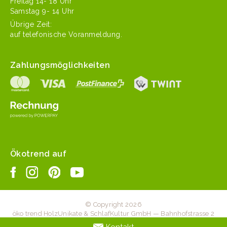
Fre­itag 14- 18 Uhr
Sam­stag 9- 14 Uhr
Übrige Zeit:
auf tele­fonis­che Voranmeldung.
Zahlungsmöglichkeiten
Ökotrend auf
© Copyright 2026
öko trend HolzUnikate & SchlafKultur GmbH — Bahnhofstrasse 2
— 6203 Sempach Station — +41 41 467 20 70 —
Kontakt