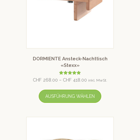
DORMIENTE Ansteck-Nachttisch
«Stexx»
Bewertet mit
CHF
268.00
–
CHF
418.00
inkl. MwSt.
5.00
von 5
AUSFÜHRUNG WÄHLEN