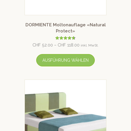
DORMIENTE Moltonauflage «Natural
Protect»
Bewertet
CHF
52.00
–
CHF
118.00
inkl. MwSt.
mit
4.67
von 5
AUSFÜHRUNG WÄHLEN