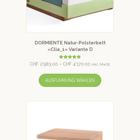
DORMIENTE Natur-Polsterbett
«Clia_1» Variante D
Bewertet mit
CHF
2'983.00
–
CHF
4'170.00
inkl. MwSt.
5.00
von 5
AUSFÜHRUNG WÄHLEN