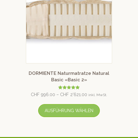
DORMIENTE Naturmatratze Natural
Basic «Basic 2»
Bewertet mit
CHF
996.00
–
CHF
2'621.00
inkl. MwSt.
5.00
von 5
AUSFÜHRUNG WÄHLEN