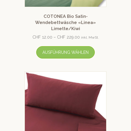
COTONEA Bio Satin-
Wendebettwäsche «Linea»
Limette/Kiwi
CHF
12.00
–
CHF
229.00
inkl. MwSt.
AUSFÜHRUNG WÄHLEN