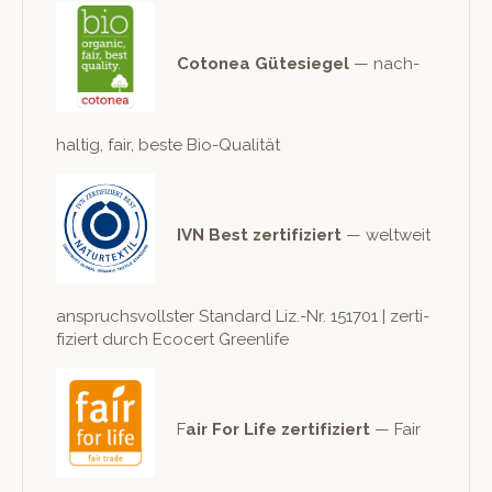
Cotonea Güte­siegel
— nach­
haltig, fair, beste Bio-Qualität
IVN Best zer­ti­fiziert
— weltweit
anspruchsvoll­ster Stan­dard Liz.-Nr. 151701 | zer­ti­
fiziert durch Eco­cert Greenlife
F
air For Life zer­ti­fiziert
— Fair