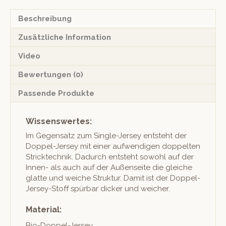
Menge
Beschreibung
Zusätzliche Information
Video
Bewertungen (0)
Passende Produkte
Wissenswertes:
Im Gegen­satz zum Sin­gle-Jer­sey entste­ht der
Dop­pel-Jer­sey mit ein­er aufwendi­gen dop­pel­ten
Strick­tech­nik. Dadurch entste­ht sowohl auf der
Innen- als auch auf der Außen­seite die gle­iche
glat­te und weiche Struk­tur. Damit ist der Dop­pel-
Jer­sey-Stoff spür­bar dick­er und weicher.
Material:
Bio-Dop­pel-Jer­sey