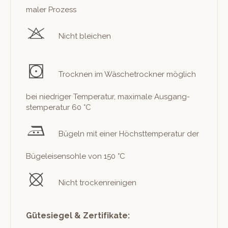
maler Prozess
Nicht bleichen
Trock­nen im Wäschetrock­n­er möglich
bei niedriger Tem­per­atur, max­i­male Aus­gang­
stem­per­atur 60 °C
Bügeln mit ein­er Höch­st­tem­per­atur der
Bügeleisen­sohle von 150 °C
Nicht trockenreinigen
Gütesiegel & Zertifikate: