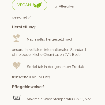
Für Allergik­er
geeignet ✅
Herstellung:
Nach­haltig hergestellt nach
anspruchsvoll­stem inter­na­tionalen Stan­dard
ohne beden­kliche Chemikalien (IVN Best)
Sozial fair in der gesamten Pro­duk­
tions­kette (Fair For Life)
Pflegehinweise:?
Max­i­male Waschtem­per­atur 60 °C, Nor­