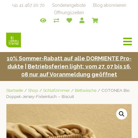
+41 41 467 20 70
Sonderangebote
Blog abonnieren
Öffnungszeiten
a
v
i
10% Som­mer-Rabatt auf alle DORMIENTE Pro­
g
duk­te
|
Betrieb­s­fe­rien light; vom 27. 07 bis 16.
a
t
08 nur auf Voran­mel­dung geöffnet
i
o
Startseite
/
Shop
/
Schlafzimmer
/
Bettwäsche
/ COTONEA Bio
n
Doppel-Jersey-Fixleintuch – Biscuit