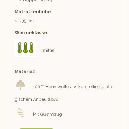
Matratzenhöhe:
bis 35 cm
Wärmeklasse:
mittel
Material:
100 % Baum­wolle aus kon­trol­liert biol­o­
gis­chem Anbau (kbA)
Mit Gummizug