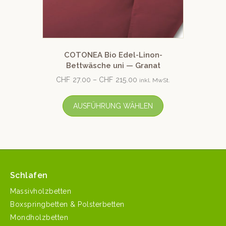
COTONEA Bio Edel-Linon-
Bettwäsche uni — Granat
CHF
27.00
–
CHF
215.00
inkl. MwSt.
AUSFÜHRUNG WÄHLEN
Schlafen
Massivholzbetten
Boxspringbetten & Polsterbetten
Mondholzbetten