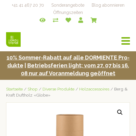
+41 41 467 20 70
Sonderangebote
Blog abonnieren
Öffnungszeiten
a
v
i
10% Som­mer-Rabatt auf alle DORMIENTE Pro­
g
duk­te
|
Betrieb­s­fe­rien light; vom 27. 07 bis 16.
a
t
08 nur auf Voran­mel­dung geöffnet
i
o
Startseite
/
Shop
/
Diverse Produkte
/
Holzaccessoires
/ Berg &
n
Kraft Duftholz «Globe»