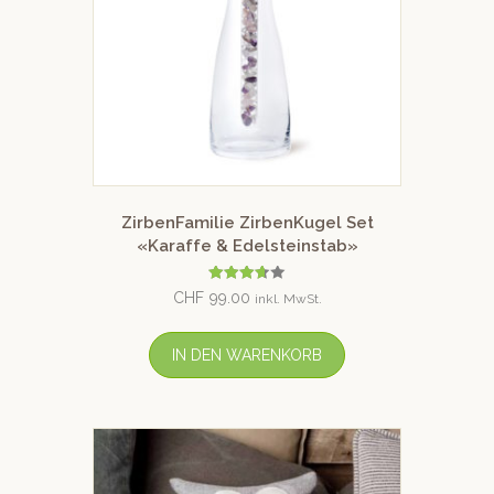
ZirbenFamilie ZirbenKugel Set
«Karaffe & Edelsteinstab»
Bewertet
CHF
99.00
inkl. MwSt.
mit
3.67
von 5
IN DEN WARENKORB