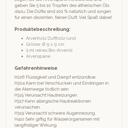
geben Sie 5 bis 10 Tropfen des ätherischen Öls
dazu. Die Düfte sind 100 % natür­lich und sor­gen
für einen dezen­ten, feinen Duft. Viel Spaß dabei!
Produktebeschreibung:
Arven­holz Duftholz rund
Grösse: Ø 9 x 9 cm
5 ml reines Bio-Arvenöl
Arven­späne
Gefahrenhinweise
H226 Flüs­sigkeit und Dampf entzündbar.
H304 Kann bei Ver­schluck­en und Ein­drin­gen in
die Atemwege tödlich sein.
H315 Verur­sacht Hautreizungen.
H317 Kann aller­gis­che Hautreak­tio­nen
verursachen.
H319 Verur­sacht schwere Augenreizung.
H410 Sehr giftig für Wasseror­gan­is­men mit
langfristiger Wirkung.