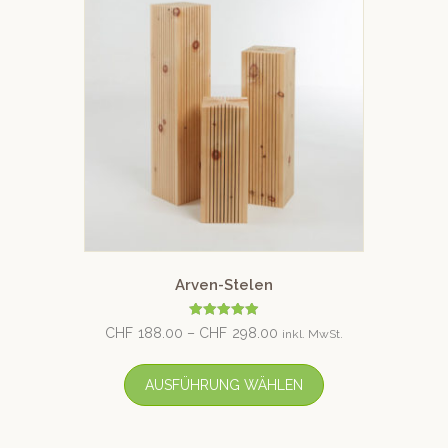
Arven-Stelen
Bewertet
CHF
188.00
–
CHF
298.00
inkl. MwSt.
mit
4.96
von 5
AUSFÜHRUNG WÄHLEN