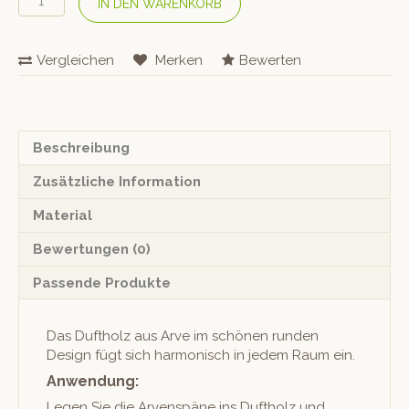
IN DEN WARENKORB
&
Kraft
Duftholz
Vergleichen
Merken
Bewerten
«Globe»
Menge
Beschreibung
Zusätzliche Information
Material
Bewertungen (0)
Passende Produkte
Das Duftholz aus Arve im schö­nen run­den
Design fügt sich har­monisch in jedem Raum ein.
Anwendung:
Leg­en Sie die Arven­späne ins Duftholz und