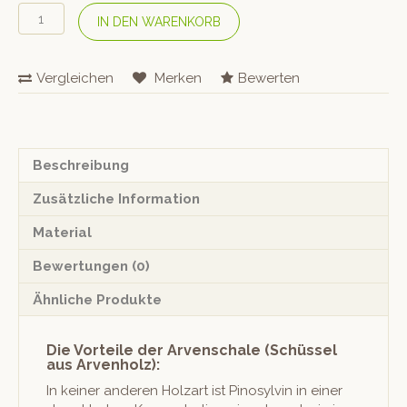
Arvenschale
IN DEN WARENKORB
(Schüssel
aus
Arvenholz)
Vergleichen
Merken
Bewerten
Ø
30
cm
Menge
Beschreibung
Zusätzliche Information
Material
Bewertungen (0)
Ähnliche Produkte
Die Vorteile der Arvenschale (Schüssel
aus Arvenholz):
In kein­er anderen Holzart ist Pinosylvin in ein­er