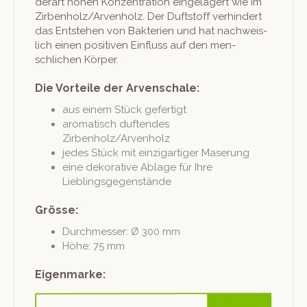
der­art hohen Konzen­tra­tion ein­ge­lagert wie im
Zirbenholz/Arvenholz. Der Duft­stoff ver­hin­dert
das Entste­hen von Bak­te­rien und hat nach­weis­
lich einen pos­i­tiv­en Ein­fluss auf den men­
schlichen Körper.
Die Vorteile der Arvenschale:
aus einem Stück gefertigt
aro­ma­tisch duf­ten­des
Zirbenholz/Arvenholz
jedes Stück mit einzi­gar­tiger Maserung
eine deko­ra­tive Ablage für Ihre
Lieblingsgegenstände
Grösse:
Durchmess­er: Ø 300 mm
Höhe: 75 mm
Eigenmarke: