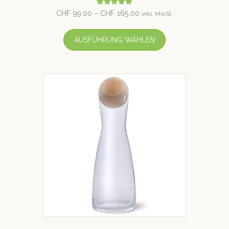
Bewertet mit
CHF
99.00
–
CHF
165.00
inkl. MwSt.
5.00
von 5
AUSFÜHRUNG WÄHLEN