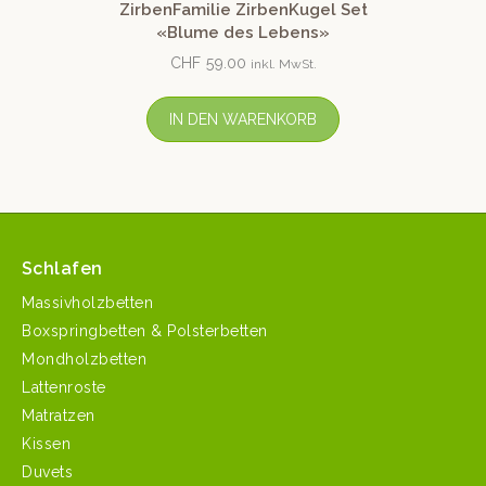
ZirbenFamilie ZirbenKugel Set
«Blume des Lebens»
CHF
59.00
inkl. MwSt.
IN DEN WARENKORB
Schlafen
Massivholzbetten
Boxspringbetten & Polsterbetten
Mondholzbetten
Lattenroste
Matratzen
Kissen
Duvets