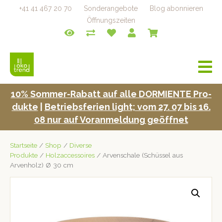
+41 41 467 20 70
Sonderangebote
Blog abonnieren
Öffnungszeiten
a
v
i
10% Som­mer-Rabatt auf alle DORMIENTE Pro­
g
duk­te
|
Betrieb­s­fe­rien light; vom 27. 07 bis 16.
a
t
08 nur auf Voran­mel­dung geöffnet
i
o
Startseite
/
Shop
/
Diverse
n
Produkte
/
Holzaccessoires
/ Arvenschale (Schüssel aus
Arvenholz) Ø 30 cm