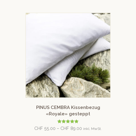
PINUS CEMBRA Kissenbezug
«Royale» gesteppt
Bewertet mit
CHF
55.00
–
CHF
89.00
inkl. MwSt.
5.00
von 5