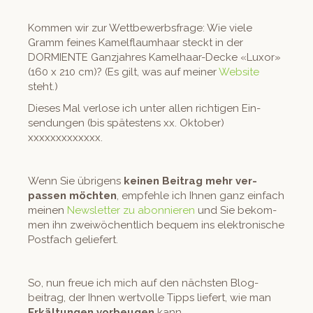
Kom­men wir zur Wet­tbe­werb­s­frage: Wie viele
Gramm feines Kamelflaumhaar steckt in der
DORMIENTE Ganz­jahres Kamel­haar-Decke «Lux­or»
(160 x 210 cm)? (Es gilt, was auf mein­er
Web­site
steht.)
Dieses Mal ver­lose ich unter allen richti­gen Ein­
sendun­gen (bis spätestens xx. Okto­ber)
xxxxxxxxxxxxx.
Wenn Sie übri­gens
keinen Beitrag mehr ver­
passen möcht­en
, empfehle ich Ihnen ganz ein­fach
meinen
Newslet­ter zu abon­nieren
und Sie bekom­
men ihn zwei­wöchentlich bequem ins elek­tro­n­is­che
Post­fach geliefert.
So, nun freue ich mich auf den näch­sten Blog­
beitrag, der Ihnen wertvolle Tipps liefert, wie man
Erkäl­tun­gen vor­beu­gen
kann.