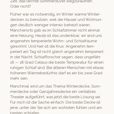
Zeit, das leichte Som­mer­du­vet wegzuräu­men.
Oder nicht?
Früher war es notwendig, im Win­ter warme Win­ter­
deck­en zu benutzen, weil die Häuser und Woh­nun­
gen deut­lich weniger inten­siv beheizt waren.
Mancherorts gab es im Schlafz­im­mer nicht ein­mal
eine Heizung. Heute ist das undenkbar, wir sind uns
angenehm tem­perierte Wohn- und Schlafräume
gewohnt. Und hier ist die Krux: Angenehm tem­
periert am Tag ist nicht gle­ich angenehm tem­periert
in der Nacht. Schlaf­forsch­er sagen, dass unge­fähr
16 — 18 Grad Cel­sius die beste Tem­per­atur für einen
ruhi­gen Schlaf sind. Bei älteren Men­schen mit etwas
höherem Wärmebedürf­nis darf es ein bis zwei Grad
mehr sein.
Manch­mal wird um das The­ma Win­ter­decke, Som­
merdecke oder Ganz­jahres­decke ein ver­i­ta­bles
The­ater aufge­führt, was jet­zt die beste Lösung sei.
Für mich ist die Sache ein­fach: Die beste Decke ist
jene, unter der Sie sich am wohlsten fühlen und am
besten schlafen.