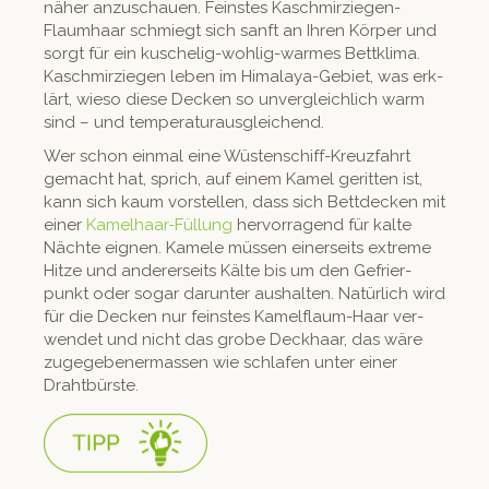
näher anzuschauen. Fein­stes Kaschmirziegen-
Flaumhaar schmiegt sich san­ft an Ihren Kör­p­er und
sorgt für ein kusche­lig-wohlig-warmes Bet­tk­li­ma.
Kaschmirziegen leben im Himalaya-Gebi­et, was erk­
lärt, wieso diese Deck­en so unver­gle­ich­lich warm
sind – und temperaturausgleichend.
Wer schon ein­mal eine Wüsten­schiff-Kreuz­fahrt
gemacht hat, sprich, auf einem Kamel gerit­ten ist,
kann sich kaum vorstellen, dass sich Bettdeck­en mit
ein­er
Kamel­haar-Fül­lung
her­vor­ra­gend für kalte
Nächte eignen. Kamele müssen ein­er­seits extreme
Hitze und ander­er­seits Kälte bis um den Gefrier­
punkt oder sog­ar darunter aushal­ten. Natür­lich wird
für die Deck­en nur fein­stes Kamelflaum-Haar ver­
wen­det und nicht das grobe Deck­haar, das wäre
zugegeben­er­massen wie schlafen unter ein­er
Drahtbürste.