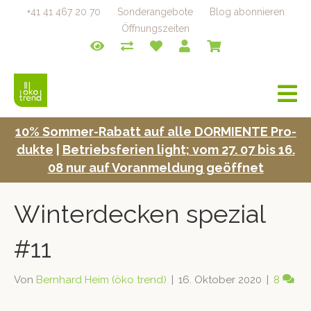
+41 41 467 20 70
Sonderangebote
Blog abonnieren
Öffnungszeiten
a
v
i
10% Som­mer-Rabatt auf alle DORMIENTE Pro­
g
duk­te
|
Betrieb­s­fe­rien light; vom 27. 07 bis 16.
a
t
08 nur auf Voran­mel­dung geöffnet
i
o
Winterdecken spezial
n
#11
Von
Bernhard Heim (öko trend)
|
16. Oktober 2020
|
8