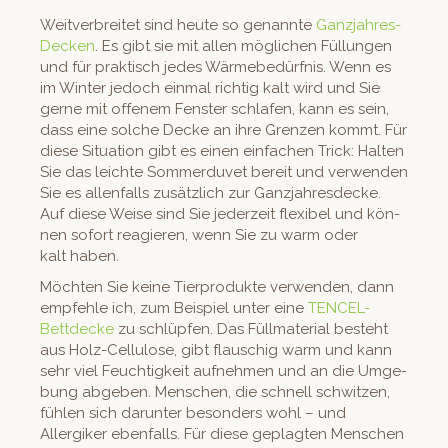
Weitver­bre­it­et sind heute so genan­nte
Ganz­jahres-
Deck­en
. Es gibt sie mit allen möglichen Fül­lun­gen
und für prak­tisch jedes Wärmebedürf­nis. Wenn es
im Win­ter jedoch ein­mal richtig kalt wird und Sie
gerne mit offen­em Fen­ster schlafen, kann es sein,
dass eine solche Decke an ihre Gren­zen kommt. Für
diese Sit­u­a­tion gibt es einen ein­fachen Trick: Hal­ten
Sie das leichte Som­mer­du­vet bere­it und ver­wen­den
Sie es allen­falls zusät­zlich zur Ganz­jahres­decke.
Auf diese Weise sind Sie jed­erzeit flex­i­bel und kön­
nen sofort reagieren, wenn Sie zu warm oder
kalt haben.
Möcht­en Sie keine Tier­pro­duk­te ver­wen­den, dann
empfehle ich, zum Beispiel unter eine
TEN­CEL-
Bettdecke
zu schlüpfen. Das Füll­ma­te­r­i­al beste­ht
aus Holz-Cel­lu­lose, gibt flauschig warm und kann
sehr viel Feuchtigkeit aufnehmen und an die Umge­
bung abgeben. Men­schen, die schnell schwitzen,
fühlen sich darunter beson­ders wohl – und
Allergik­er eben­falls. Für diese geplagten Men­schen