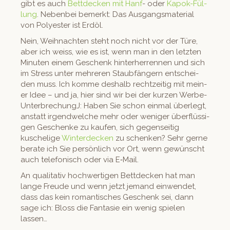
gibt es auch
Bettdeck­en mit Hanf
- oder
Kapok-Fül­
lung
. Neben­bei bemerkt: Das Aus­gangs­ma­te­r­i­al
von Poly­ester ist Erdöl.
Nein, Wei­h­nacht­en ste­ht noch nicht vor der Türe,
aber ich weiss, wie es ist, wenn man in den let­zten
Minuten einem Geschenk hin­ter­her­ren­nen und sich
im Stress unter mehreren Staubfängern entschei­
den muss. Ich komme deshalb rechtzeit­ig mit mein­
er Idee – und ja, hier sind wir bei der kurzen Werbe-
Unter­brechungJ: Haben Sie schon ein­mal über­legt,
anstatt irgendwelche mehr oder weniger über­flüs­si­
gen Geschenke zu kaufen, sich gegen­seit­ig
kusche­lige
Win­ter­deck­en
zu schenken? Sehr gerne
berate ich Sie per­sön­lich vor Ort, wenn gewün­scht
auch tele­fonisch oder via E‑Mail.
An qual­i­ta­tiv hochw­er­ti­gen Bettdeck­en hat man
lange Freude und wenn jet­zt jemand ein­wen­det,
dass das kein roman­tis­ches Geschenk sei, dann
sage ich: Bloss die Fan­tasie ein wenig spie­len
lassen…