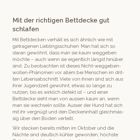
Mit der richtigen Bettdecke gut
schlafen
Mit Bettdeck­en ver­hält es sich ähn­lich wie mit
getra­ge­nen Lieblingss­chuhen: Man hat sich so
daran gewöh­nt, dass man sie kaum weggeben
möchte – auch wenn sie eigentlich längst hinüber
sind. Zu beobacht­en ist dieses Nicht-weggeben-
wollen-Phänomen vor allem bei Men­schen im drit­
ten Lebens­ab­schnitt. Viele von ihnen sind sich aus
ihrer Jugendzeit gewohnt, etwas so lange zu
nutzen, bis es wirk­lich defekt ist – und ein­er
Bettdecke sieht man von aussen kaum an, wenn
man sie wech­seln sollte. Auss­er der Hund hat sich
mit ihr vergnügt und den Deck­en­in­halt gle­ich­mäs­
sig über den Boden verteilt.
Wir steck­en bere­its mit­ten im Okto­ber und die
Nächte sind deut­lich küh­ler gewor­den, höch­ste