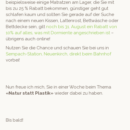
beispiel­sweise einige Matratzen am Lager, die Sie mit
bis zu 25 % Rabatt bekom­men, gün­stiger geht gut
schlafen kaum und soll­ten Sie ger­ade auf der Suche
nach einem neuen Kissen, Lat­ten­rost, Bet­twäsche oder
Bettdecke sein, gilt
noch bis 31. August ein Rabatt von
10% auf alles, was mit Dormiente angeschrieben ist
–
übri­gens auch online!
Nutzen Sie die Chance und schauen Sie bei uns in
Sem­pach-Sta­tion, Neuenkirch, direkt beim Bahn­hof
vorbei!
Nun freue ich mich, Sie in ein­er Woche beim The­ma
«Natur statt Plas­tik»
wieder dabei zu haben.
Bis bald!