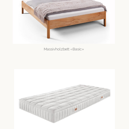
Mas­sivholz­bett «Basic»