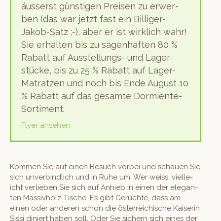
äusserst gün­sti­gen Preisen zu erwer­
ben (das war jet­zt fast ein Bil­liger-
Jakob-Satz ;-), aber er ist wirk­lich wahr!
Sie erhal­ten bis zu sagen­haften 80 %
Rabatt auf Ausstel­lungs- und Lager­
stücke, bis zu 25 % Rabatt auf Lager-
Matratzen und noch bis Ende August 10
% Rabatt auf das gesamte Dormiente-
Sortiment.
Fly­er ansehen
Kom­men Sie auf einen Besuch vor­bei und schauen Sie
sich unverbindlich und in Ruhe um. Wer weiss, vielle­
icht ver­lieben Sie sich auf Anhieb in einen der ele­gan­
ten Mas­sivholz-Tis­che. Es gibt Gerüchte, dass am
einen oder anderen schon die öster­re­ichis­che Kaiserin
Sis­si diniert haben soll. Oder Sie sich­ern sich eines der