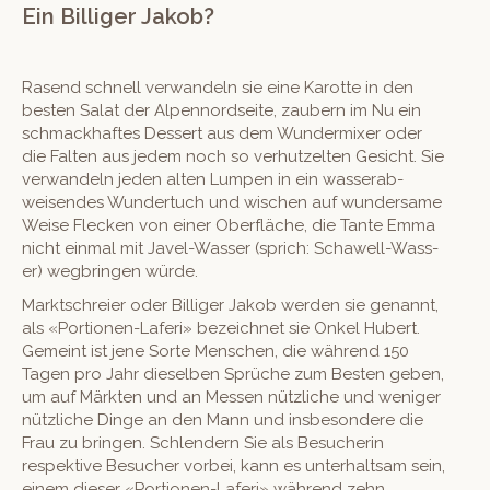
Ein Billiger Jakob?
Rasend schnell ver­wan­deln sie eine Karotte in den
besten Salat der Alpen­nord­seite, zaubern im Nu ein
schmack­haftes Dessert aus dem Wun­der­mix­er oder
die Fal­ten aus jedem noch so ver­hutzel­ten Gesicht. Sie
ver­wan­deln jeden alten Lumpen in ein wasser­ab­
weisendes Wun­der­tuch und wis­chen auf wun­der­same
Weise Fleck­en von ein­er Ober­fläche, die Tante Emma
nicht ein­mal mit Jav­el-Wass­er (sprich: Schawell-Wass­
er) weg­brin­gen würde.
Mark­tschreier oder Bil­liger Jakob wer­den sie genan­nt,
als «Por­tio­nen-Laferi» beze­ich­net sie Onkel Hubert.
Gemeint ist jene Sorte Men­schen, die während 150
Tagen pro Jahr diesel­ben Sprüche zum Besten geben,
um auf Märk­ten und an Messen nüt­zliche und weniger
nüt­zliche Dinge an den Mann und ins­beson­dere die
Frau zu brin­gen. Schlen­dern Sie als Besucherin
respek­tive Besuch­er vor­bei, kann es unter­halt­sam sein,
einem dieser «Por­tio­nen-Laferi» während zehn