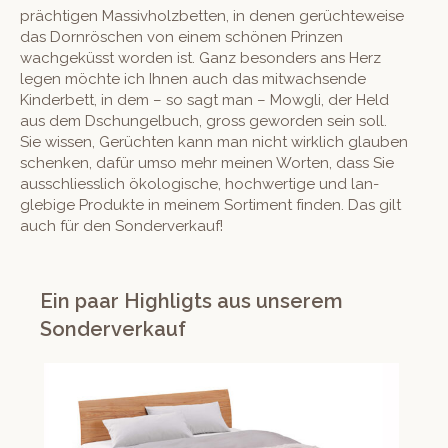
prächti­gen Mas­sivholz­bet­ten, in denen gerüchteweise
das Dorn­röschen von einem schö­nen Prinzen
wachgeküsst wor­den ist. Ganz beson­ders ans Herz
leg­en möchte ich Ihnen auch das mitwach­sende
Kinder­bett, in dem – so sagt man – Mowgli, der Held
aus dem Dschun­gel­buch, gross gewor­den sein soll.
Sie wis­sen, Gerücht­en kann man nicht wirk­lich glauben
schenken, dafür umso mehr meinen Worten, dass Sie
auss­chliesslich ökol­o­gis­che, hochw­er­tige und lan­
glebige Pro­duk­te in meinem Sor­ti­ment find­en. Das gilt
auch für den Sonderverkauf!
Ein paar Highligts aus unserem
Sonderverkauf