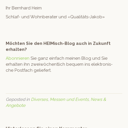
Ihr Bern­hard Heim
Schlaf- und Wohn­ber­ater und «Qual­itäts-Jakob»
Möcht­en Sie den HEIMisch-Blog auch in Zukun­ft
erhalten?
Abon­nieren
Sie ganz ein­fach meinen Blog und Sie
erhal­ten ihn zwei­wöchentlich bequem ins elek­tro­n­is­
che Post­fach geliefert.
Geposted in
Diverses
,
Messen und Events
,
News &
Angebote