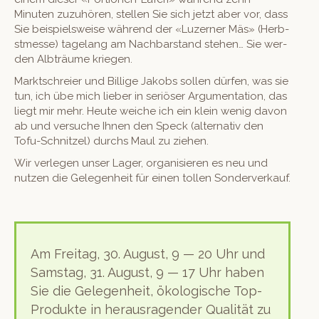
Minuten zuzuhören, stellen Sie sich jet­zt aber vor, dass
Sie beispiel­sweise während der «Luzern­er Mäs» (Herb­
stmesse) tage­lang am Nach­bar­stand ste­hen… Sie wer­
den Alb­träume kriegen.
Mark­tschreier und Bil­lige Jakobs sollen dür­fen, was sie
tun, ich übe mich lieber in ser­iös­er Argu­men­ta­tion, das
liegt mir mehr. Heute weiche ich ein klein wenig davon
ab und ver­suche Ihnen den Speck (alter­na­tiv den
Tofu-Schnitzel) durchs Maul zu ziehen.
Wir ver­legen unser Lager, organ­isieren es neu und
nutzen die Gele­gen­heit für einen tollen Sonderverkauf.
Am Fre­itag, 30. August, 9 — 20 Uhr und
Sam­stag, 31. August, 9 — 17 Uhr haben
Sie die Gele­gen­heit, ökol­o­gis­che Top-
Pro­duk­te in her­aus­ra­gen­der Qual­ität zu