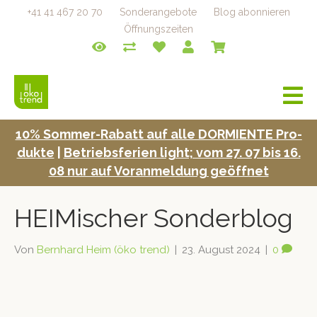
+41 41 467 20 70
Sonderangebote
Blog abonnieren
Öffnungszeiten
a
v
i
10% Som­mer-Rabatt auf alle DORMIENTE Pro­
g
duk­te
|
Betrieb­s­fe­rien light; vom 27. 07 bis 16.
a
t
08 nur auf Voran­mel­dung geöffnet
i
o
HEIMischer Sonderblog
n
Von
Bernhard Heim (öko trend)
|
23. August 2024
|
0