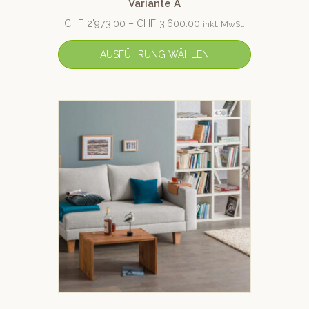
Variante A
CHF
2'973.00
–
CHF
3'600.00
inkl. MwSt.
AUSFÜHRUNG WÄHLEN