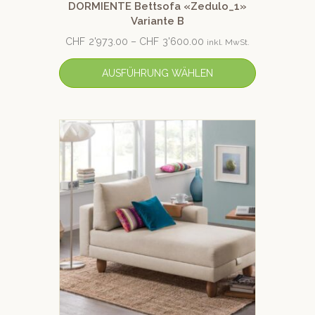
DORMIENTE Bettsofa «Zedulo_1»
Variante B
CHF
2'973.00
–
CHF
3'600.00
inkl. MwSt.
AUSFÜHRUNG WÄHLEN