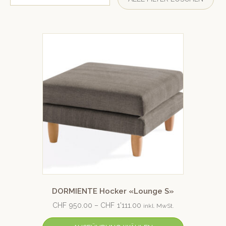
DORMIENTE Hocker «Lounge S»
CHF
950.00
–
CHF
1'111.00
inkl. MwSt.