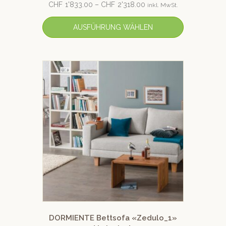
CHF
1'833.00
–
CHF
2'318.00
inkl. MwSt.
AUSFÜHRUNG WÄHLEN
DORMIENTE Bettsofa «Zedulo_1»