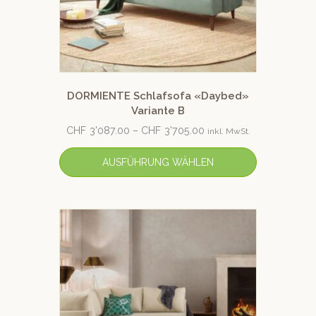
DORMIENTE Schlafsofa «Daybed»
Variante B
CHF
3'087.00
–
CHF
3'705.00
inkl. MwSt.
AUSFÜHRUNG WÄHLEN