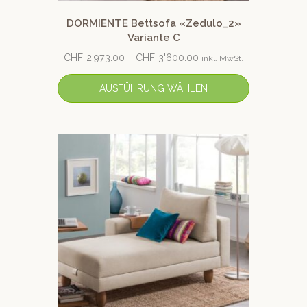
DORMIENTE Bettsofa «Zedulo_2»
Variante C
CHF
2'973.00
–
CHF
3'600.00
inkl. MwSt.
AUSFÜHRUNG WÄHLEN