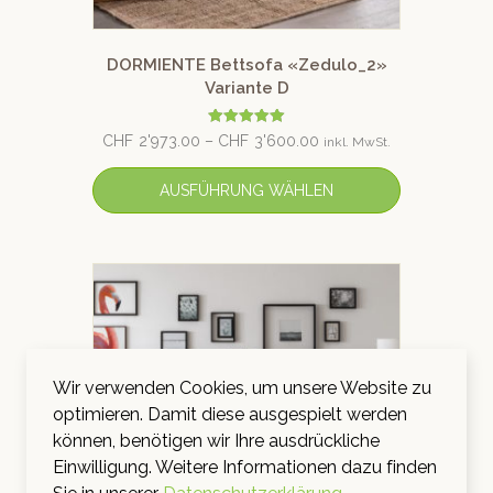
DORMIENTE Bettsofa «Zedulo_2»
Variante D
Bewertet mit
CHF
2'973.00
–
CHF
3'600.00
inkl. MwSt.
5.00
von 5
AUSFÜHRUNG WÄHLEN
Wir verwenden Cookies, um unsere Website zu
optimieren. Damit diese ausgespielt werden
können, benötigen wir Ihre ausdrückliche
Einwilligung. Weitere Informationen dazu finden