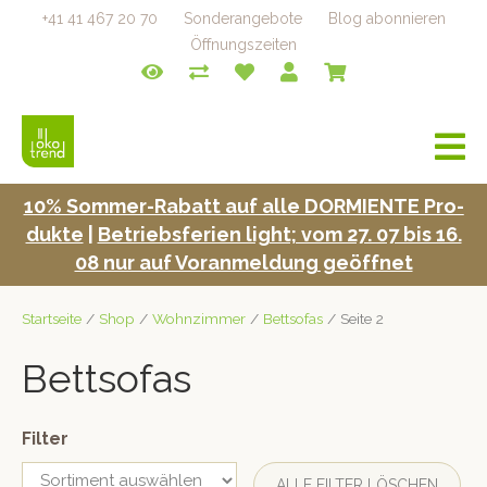
+41 41 467 20 70
Sonderangebote
Blog abonnieren
Öffnungszeiten
a
v
i
10% Som­mer-Rabatt auf alle DORMIENTE Pro­
g
duk­te
|
Betrieb­s­fe­rien light; vom 27. 07 bis 16.
a
t
08 nur auf Voran­mel­dung geöffnet
i
o
Startseite
/
Shop
/
Wohnzimmer
/
Bettsofas
/ Seite 2
n
Bettsofas
Filter
ALLE FILTER LÖSCHEN