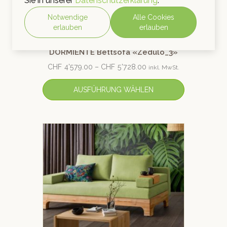
Sie in unserer
Datenschutzerklärung
.
Notwendige
Alle Cookies
erlauben
erlauben
DORMIENTE Bettsofa «Zedulo_3»
CHF
4'579.00
–
CHF
5'728.00
inkl. MwSt.
AUSFÜHRUNG WÄHLEN