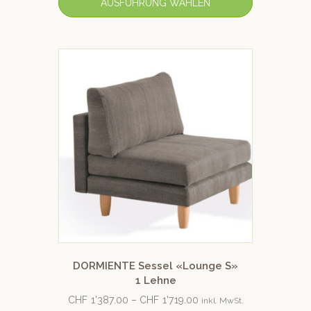
AUSFÜHRUNG WÄHLEN
DORMIENTE Sessel «Lounge S»
1 Lehne
CHF
1'387.00
–
CHF
1'719.00
inkl. MwSt.