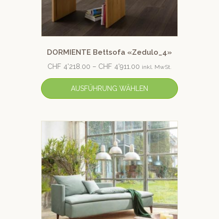
DORMIENTE Bettsofa «Zedulo_4»
CHF
4'218.00
–
CHF
4'911.00
inkl. MwSt.
AUSFÜHRUNG WÄHLEN