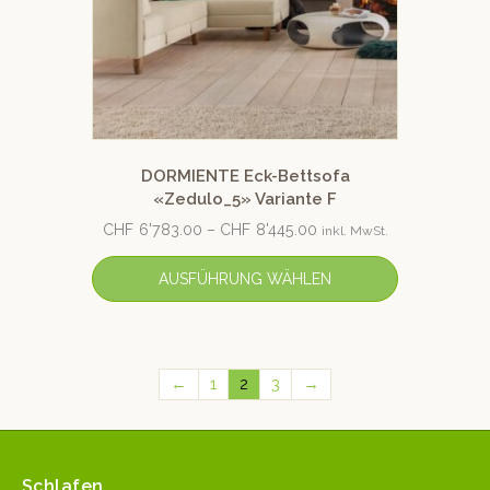
DORMIENTE Eck-Bettsofa
«Zedulo_5» Variante F
CHF
6'783.00
–
CHF
8'445.00
inkl. MwSt.
AUSFÜHRUNG WÄHLEN
←
1
2
3
→
Schlafen