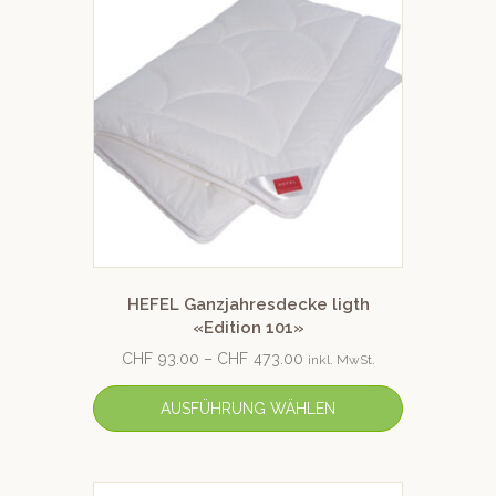
HEFEL Ganzjahresdecke ligth
«Edition 101»
CHF
93.00
–
CHF
473.00
inkl. MwSt.
AUSFÜHRUNG WÄHLEN