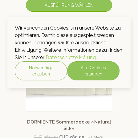
AUSFÜHRUNG WÄHLEN
Wir verwenden Cookies, um unsere Website zu
optimieren. Damit diese ausgespielt werden
Angebot!
können, benötigen wir Ihre ausdrückliche
Einwilligung. Weitere Informationen dazu finden
Sie in unserer
Datenschutzerklärung
.
Notwendige
Alle Cookies
erlauben
erlauben
DORMIENTE Sommerdecke «Natural
Silk»
CHF
465.00
CHF
280.00
inkl. MwSt.