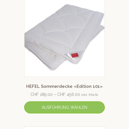
HEFEL Sommerdecke «Edition 101»
CHF
189.00
–
CHF
456.00
inkl. MwSt.
AUSFÜHRUNG WÄHLEN