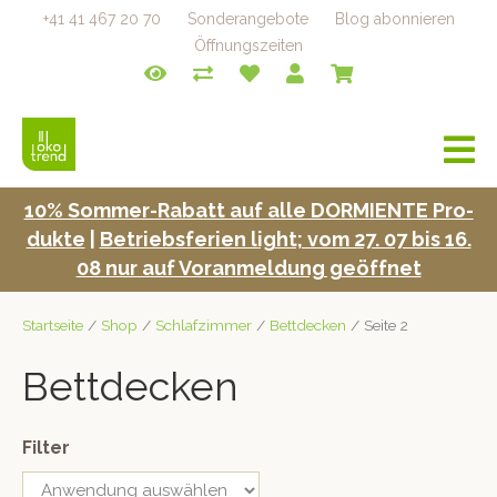
+41 41 467 20 70
Sonderangebote
Blog abonnieren
Öffnungszeiten
a
v
i
10% Som­mer-Rabatt auf alle DORMIENTE Pro­
g
duk­te
|
Betrieb­s­fe­rien light; vom 27. 07 bis 16.
a
t
08 nur auf Voran­mel­dung geöffnet
i
o
Startseite
/
Shop
/
Schlafzimmer
/
Bettdecken
/ Seite 2
n
Bettdecken
Filter