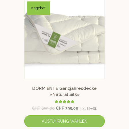
Angebot!
DORMIENTE Ganzjahresdecke
«Natural Silk»
Bewertet mit
CHF
659.00
CHF
395.00
inkl. MwSt.
5.00
von 5
AUSFÜHRUNG WÄHLEN