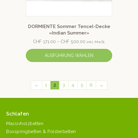
DORMIENTE Sommer Tencel-Decke
«Indian Summer»
CHF
171.00
–
CHF
500.00
inkl. MwSt.
AUSFÜHRUNG WÄHLEN
←
1
2
3
4
5
6
→
Schlafen
Massivholzbetten
Boxspringbetten & Polsterbetten