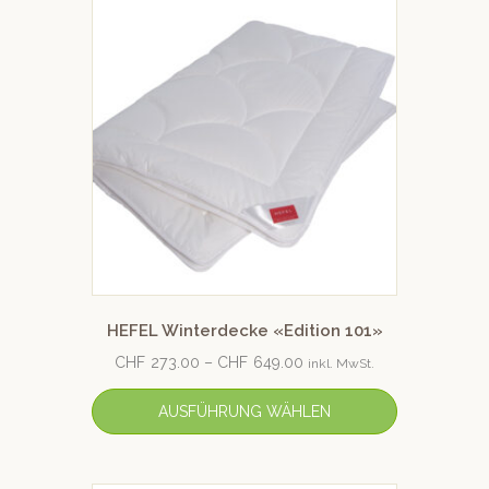
HEFEL Winterdecke «Edition 101»
CHF
273.00
–
CHF
649.00
inkl. MwSt.
AUSFÜHRUNG WÄHLEN