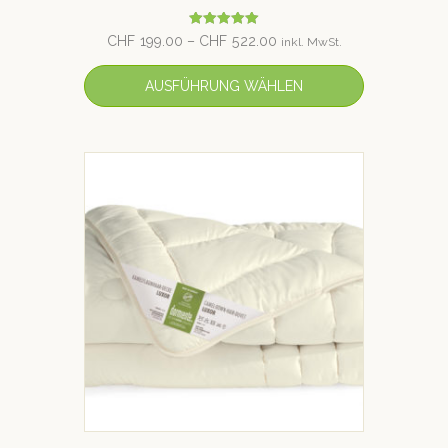
Bewertet mit
CHF
199.00
–
CHF
522.00
inkl. MwSt.
5.00
von 5
AUSFÜHRUNG WÄHLEN