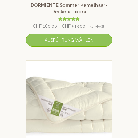
DORMIENTE Sommer Kamelhaar-
Decke «Luxor»
Bewertet mit
CHF
180.00
–
CHF
513.00
inkl. MwSt.
5.00
von 5
AUSFÜHRUNG WÄHLEN