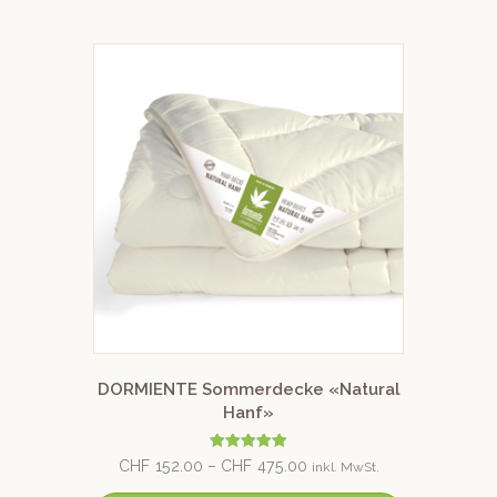
DORMIENTE Sommerdecke «Natural
Hanf»
Bewertet mit
CHF
152.00
–
CHF
475.00
inkl. MwSt.
5.00
von 5