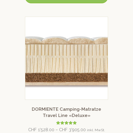
DORMIENTE Camping-Matratze
Travel Line «Deluxe»
Bewertet mit
CHF
1'528.00
–
CHF
3'905.00
inkl. MwSt.
5.00