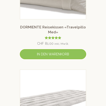
DORMIENTE Reisekissen «Travelpillo
Med»
Bewertet mit
CHF
81.00
inkl. MwSt.
5.00
von 5
IN DEN WARENKORB