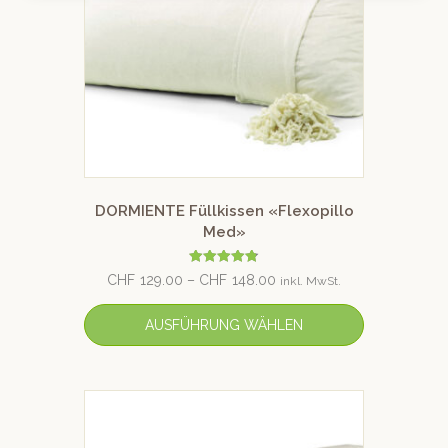
DORMIENTE Füllkissen «Flexopillo
Med»
Bewertet
CHF
129.00
–
CHF
148.00
inkl. MwSt.
mit
4.79
von 5
AUSFÜHRUNG WÄHLEN