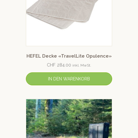
HEFEL Decke «TravelLite Opulence»
CHF
284.00
inkl. MwSt.
IN DEN WARENKORB