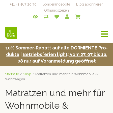
+41 41 467 20 70
Sonderangebote
Blog abonnieren
Öffnungszeiten
a
v
i
10% Som­mer-Rabatt auf alle DORMIENTE Pro­
g
duk­te
|
Betrieb­s­fe­rien light; vom 27. 07 bis 16.
a
t
08 nur auf Voran­mel­dung geöffnet
i
o
Startseite
/
Shop
/ Matratzen und mehr für Wohnmobile &
n
Wohnwagen
Matratzen und mehr für
Wohnmobile &