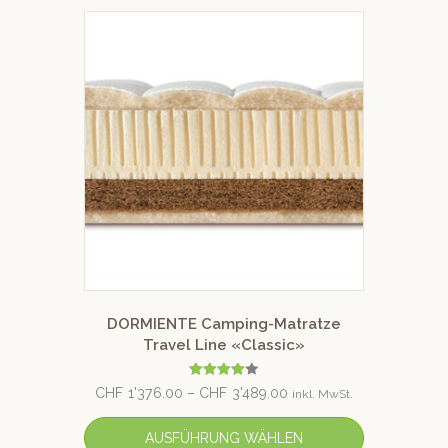
DORMIENTE Camping-Matratze
Travel Line «Classic»
Bewertet
CHF
1'376.00
–
CHF
3'489.00
inkl. MwSt.
mit
4.00
von 5
AUSFÜHRUNG WÄHLEN