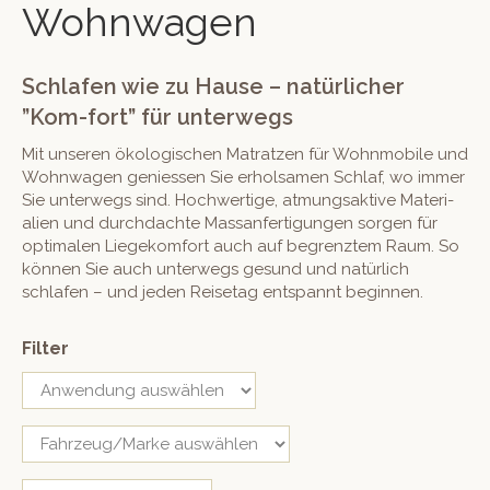
Wohnwagen
Schlafen wie zu Hause – natürlicher
”Kom-fort” für unterwegs
Mit unseren ökol­o­gis­chen Matratzen für Wohn­mo­bile und
Wohn­wa­gen geniessen Sie erhol­samen Schlaf, wo immer
Sie unter­wegs sind. Hochw­er­tige, atmungsak­tive Mate­ri­
alien und durch­dachte Mas­san­fer­ti­gun­gen sor­gen für
opti­malen Liegekom­fort auch auf begren­ztem Raum. So
kön­nen Sie auch unter­wegs gesund und natür­lich
schlafen – und jeden Reise­tag entspan­nt beginnen.
Filter