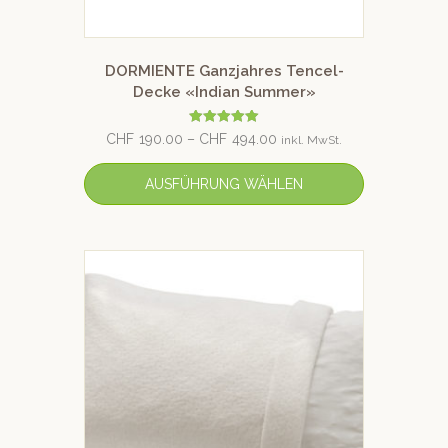
DORMIENTE Ganzjahres Tencel-
Decke «Indian Summer»
Bewertet mit
CHF
190.00
–
CHF
494.00
inkl. MwSt.
5.00
von 5
AUSFÜHRUNG WÄHLEN