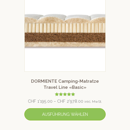
DORMIENTE Camping-Matratze
Travel Line «Basic»
Bewertet mit
CHF
1'195.00
–
CHF
2'978.00
inkl. MwSt.
5.00
von 5
AUSFÜHRUNG WÄHLEN