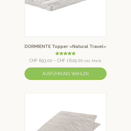
DORMIENTE Topper «Natural Travel»
Bewertet mit
CHF
693.00
–
CHF
1'605.00
inkl. MwSt.
5.00
von 5
AUSFÜHRUNG WÄHLEN