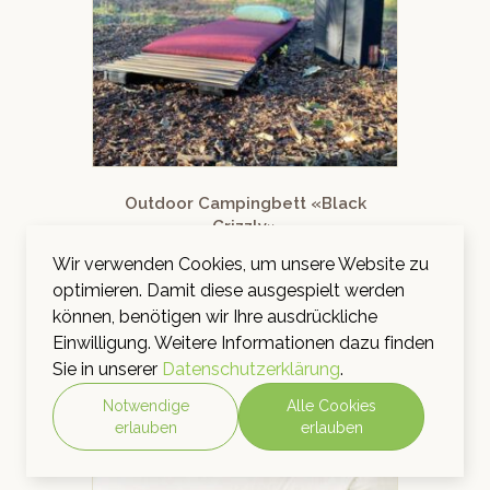
Outdoor Campingbett «Black
Grizzly»
CHF
348.00
inkl. MwSt.
Wir verwenden Cookies, um unsere Website zu
optimieren. Damit diese ausgespielt werden
IN DEN WARENKORB
können, benötigen wir Ihre ausdrückliche
Einwilligung. Weitere Informationen dazu finden
Sie in unserer
Datenschutzerklärung
.
Notwendige
Alle Cookies
erlauben
erlauben