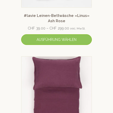
#lavie Leinen-Bettwäsche «Linus»
Ash Rose
CHF
39.00
–
CHF
299.00
inkl. MwSt.
AUSFÜHRUNG WÄHLEN