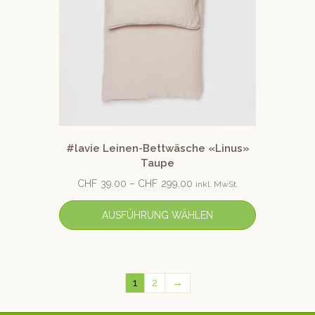
#lavie Leinen-Bettwäsche «Linus»
Taupe
CHF
39.00
–
CHF
299.00
inkl. MwSt.
AUSFÜHRUNG WÄHLEN
1
2
→