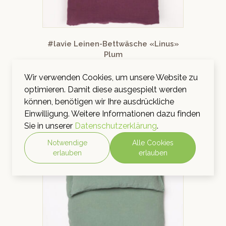
#lavie Leinen-Bettwäsche «Linus»
Plum
CHF
39.00
–
CHF
299.00
inkl. MwSt.
Wir verwenden Cookies, um unsere Website zu
optimieren. Damit diese ausgespielt werden
AUSFÜHRUNG WÄHLEN
können, benötigen wir Ihre ausdrückliche
Einwilligung. Weitere Informationen dazu finden
Sie in unserer
Datenschutzerklärung
.
Notwendige
Alle Cookies
erlauben
erlauben