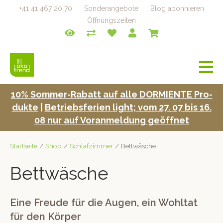
+41 41 467 20 70
Sonderangebote
Blog abonnieren
Öffnungszeiten
a
v
i
10% Som­mer-Rabatt auf alle DORMIENTE Pro­
g
duk­te
|
Betrieb­s­fe­rien light; vom 27. 07 bis 16.
a
t
08 nur auf Voran­mel­dung geöffnet
i
o
Startseite
/
Shop
/
Schlafzimmer
/ Bettwäsche
n
Bettwäsche
Eine Freude für die Augen, ein Wohltat
für den Körper