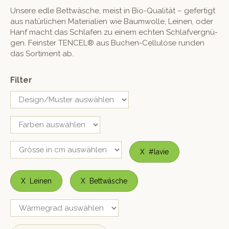
Unsere edle Bet­twäsche, meist in Bio-Qual­ität – gefer­tigt
aus natür­lichen Mate­ri­alien wie Baum­wolle, Leinen, oder
Hanf macht das Schlafen zu einem echt­en Schlafvergnü­
gen. Fein­ster TENCEL® aus Buchen-Cel­lu­lose run­den
das Sor­ti­ment ab.
Filter
X
#lavie
X
Leinen
X
Bettwäsche