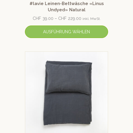
#lavie Leinen-Bettwäsche «Linus
Undyed» Natural
CHF
39.00
–
CHF
229.00
inkl. MwSt.
AUSFÜHRUNG WÄHLEN