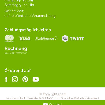
Fre­itag 14- 18 Uhr
Sam­stag 9- 14 Uhr
Übrige Zeit:
auf tele­fonis­che Voranmeldung.
Zahlungsmöglichkeiten
Ökotrend auf
© Copyright 2026
öko trend HolzUnikate & SchlafKultur GmbH — Bahnhofstrasse 2
— 6203 Sempach Station — +41 41 467 20 70 —
Kontakt