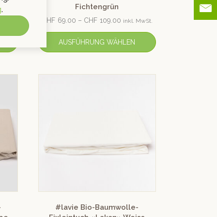
Fichtengrün
g
.
CHF
69.00
–
CHF
109.00
 MwSt.
inkl. MwSt.
AUSFÜHRUNG WÄHLEN
-
#lavie Bio-Baumwolle-