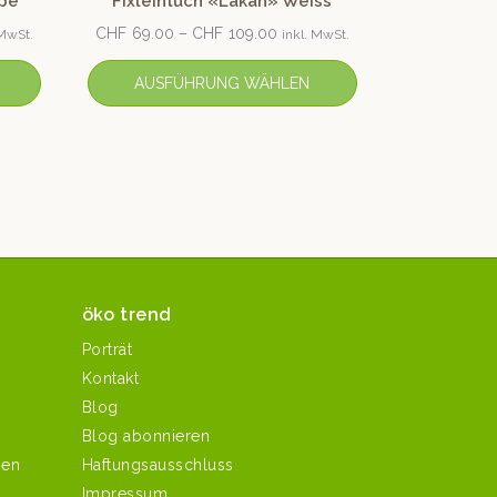
upe
Fixleintuch «Lakan» Weiss
CHF
69.00
–
CHF
109.00
 MwSt.
inkl. MwSt.
AUSFÜHRUNG WÄHLEN
öko trend
Porträt
Kontakt
Blog
Blog abonnieren
hen
Haftungsausschluss
Impressum