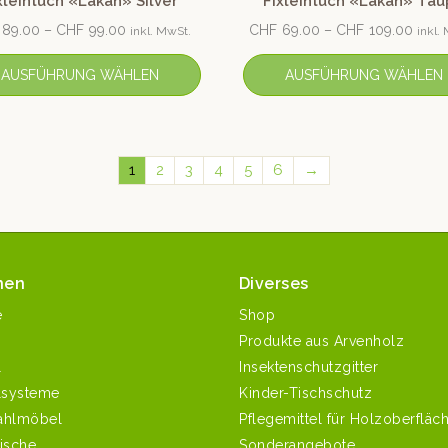
xleintuch «Lakan» Silver
Fixleintuch «Lakan» Ta
89.00
–
CHF
99.00
CHF
69.00
–
CHF
109.00
inkl. MwSt.
inkl.
AUSFÜHRUNG WÄHLEN
AUSFÜHRUNG WÄHLEN
1
2
3
4
5
6
→
nen
Diverses
e
Shop
Produkte aus Arvenholz
l
Insektenschutzgitter
systeme
Kinder-Tischschutz
ahlmöbel
Pflegemittel für Holzoberfläc
ische
Sonderangebote