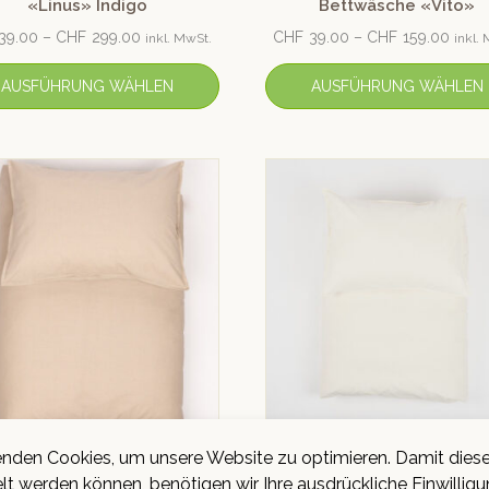
«Linus» Indigo
Bettwäsche «Vito»
39.00
–
CHF
299.00
CHF
39.00
–
CHF
159.00
inkl. MwSt.
inkl.
AUSFÜHRUNG WÄHLEN
AUSFÜHRUNG WÄHLEN
nden Cookies, um unsere Website zu optimieren. Damit dies
#lavie Bio-Baumwolle-
#lavie Bio-Baumwolle
wäsche «Louise uni» Taupe
Bettwäsche «Louise un
lt werden können, benötigen wir Ihre ausdrückliche Einwilligu