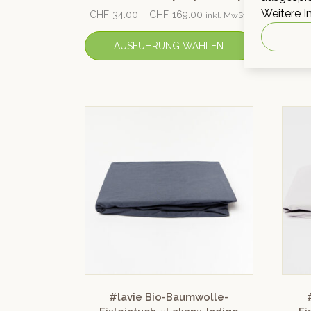
Weitere I
CHF
34.00
–
CHF
169.00
CHF
inkl. MwSt.
AUSFÜHRUNG WÄHLEN
#lavie Bio-Baumwolle-