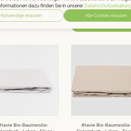
Undyed
nformationen dazu finden Sie in unserer
Datenschutzerklärun
29.00
–
CHF
149.00
inkl. MwSt.
CHF
29.00
–
CHF
149.00
inkl.
Notwendige erlauben
Alle Cookies erlauben
AUSFÜHRUNG WÄHLEN
AUSFÜHRUNG WÄHLEN
#lavie Bio-Baumwolle-
#lavie Bio-Baumwolle