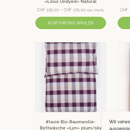
«Linus Undyed» Natural
CHF
129.00
–
CHF
179.00
CHF
inkl. MwSt.
AUSFÜHRUNG WÄHLEN
Wir verwe
#lavie Bio-Baumwolle-
Bettwäsche «Lyn» plum/sky
Bett
ausgespie