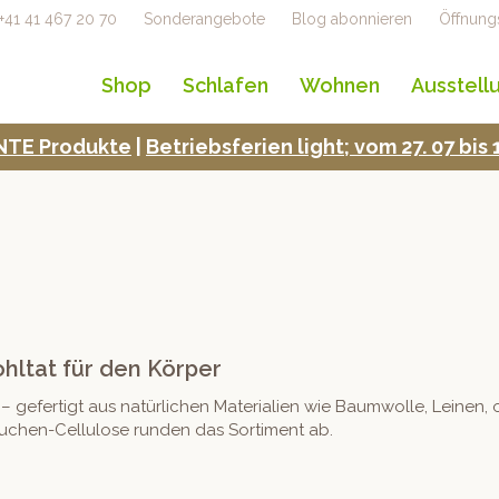
+41 41 467 20 70
Sonderangebote
Blog abonnieren
Öffnung
Shop
Schlafen
Wohnen
Ausstell
TE Pro­duk­te
|
Betrieb­s­fe­rien light; vom 27. 07 bi
ohltat für den Körper
 – gefer­tigt aus natür­lichen Mate­ri­alien wie Baum­wolle, Lein
hen-Cel­lu­lose run­den das Sor­ti­ment ab.