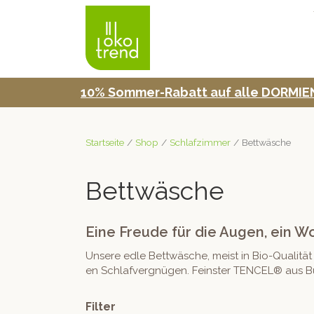
10% Som­mer-Rabatt auf alle DORMIEN
Startseite
/
Shop
/
Schlafzimmer
/ Bettwäsche
Bettwäsche
Eine Freude für die Augen, ein W
Unsere edle Bet­twäsche, meist in Bio-Qual­ität
en Schlafvergnü­gen. Fein­ster TENCEL® aus Buc
Filter