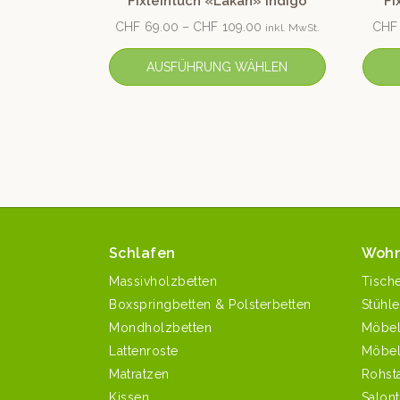
Fixleintuch «Lakan» Indigo
Fi
CHF
69.00
–
CHF
109.00
CHF
inkl. MwSt.
AUSFÜHRUNG WÄHLEN
Schlafen
Woh
Massivholzbetten
Tisch
Boxspringbetten & Polsterbetten
Stühle
Mondholzbetten
Möbe
Lattenroste
Möbel
Matratzen
Rohst
Kissen
Salont