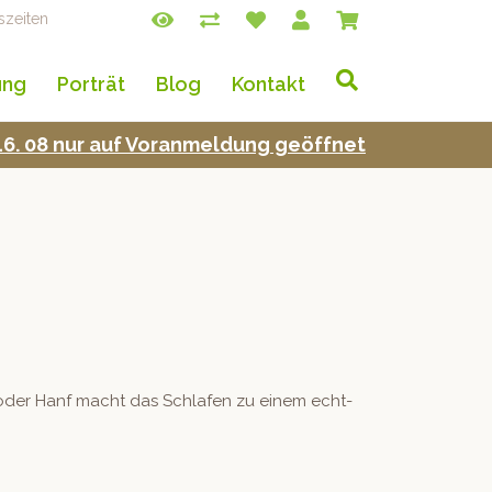
szeiten
ung
Porträt
Blog
Kontakt
s 16. 08 nur auf Voran­mel­dung geöffnet
en, oder Hanf macht das Schlafen zu einem echt­