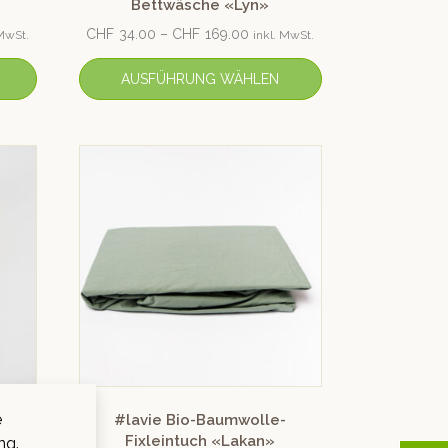
Bettwäsche «Lyn»
CHF
34.00
–
CHF
169.00
 MwSt.
inkl. MwSt.
AUSFÜHRUNG WÄHLEN
e
-
#lavie Bio-Baumwolle-
i»
Fixleintuch «Lakan»
ng.